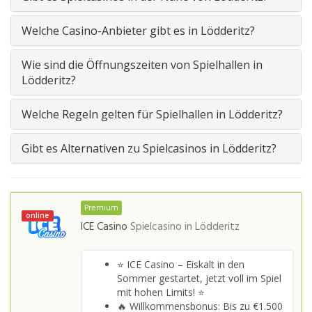
Welche Casino-Anbieter gibt es in Lödderitz?
Wie sind die Öffnungszeiten von Spielhallen in
Lödderitz?
Welche Regeln gelten für Spielhallen in Lödderitz?
Gibt es Alternativen zu Spielcasinos in Lödderitz?
Premium
online
ICE Casino
Spielcasino in
Lödderitz
⭐ ICE Casino – Eiskalt in den
Sommer gestartet, jetzt voll im Spiel
mit hohen Limits! ⭐
🔥 Willkommensbonus: Bis zu €1.500