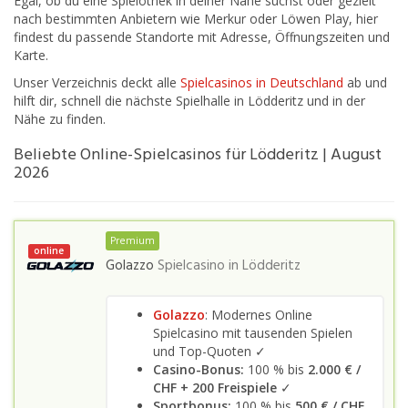
Egal, ob du eine Spielothek in deiner Nähe suchst oder gezielt
nach bestimmten Anbietern wie Merkur oder Löwen Play, hier
findest du passende Standorte mit Adresse, Öffnungszeiten und
Karte.
Unser Verzeichnis deckt alle
Spielcasinos in Deutschland
ab und
hilft dir, schnell die nächste Spielhalle in Lödderitz und in der
Nähe zu finden.
Beliebte Online-Spielcasinos für Lödderitz | August
2026
Premium
online
Golazzo
Spielcasino in
Lödderitz
Golazzo
: Modernes Online
Spielcasino mit tausenden Spielen
und Top-Quoten ✓
Casino-Bonus:
100 % bis
2.000 € /
CHF + 200 Freispiele
✓
Sportbonus:
100 % bis
500 € / CHF