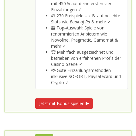
mit 450 % auf deine ersten vier
Einzahlungen ✓
🎁 270 Freispiele – z. B. auf beliebte
Slots wie
Book of Ra
& mehr ✓
🎰 Top‑Auswahl: Spiele von
renommierten Anbietern wie
Novoline, Pragmatic, Gamomat &
mehr ✓
🏆 Mehrfach ausgezeichnet und
betrieben von erfahrenen Profis der
Casino‑Szene ✓
💳 Gute Einzahlungsmethoden
inklusive SOFORT, Paysafecard und
Crypto ✓
Jetzt mit Bonus spielen