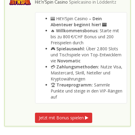
Hit’n’Spin Casino
Spielcasino in
Lödderitz
🎰 Hit’n’Spin Casino
– Dein
Abenteuer beginnt hier! 🎰
🔥
Willkommensbonus:
Starte mit
bis zu 800 €/CHF Bonus und 200
Freispielen durch
🎮
Spielauswahl:
Über 2.800 Slots
und Tischspiele von Top-Entwicklern
vie
Novomatic
💳
Zahlungsmethoden:
Nutze Visa,
Mastercard, Skrill, Neteller und
Kryptowährungen
🏆
Treueprogramm:
Sammle
Punkte und steige in den VIP-Rängen
auf
Jetzt mit Bonus spielen