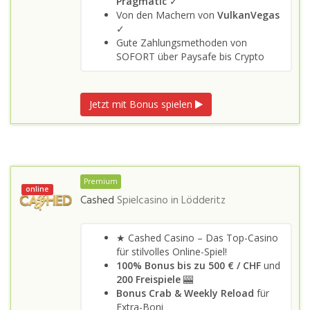
Pragmatic
✓
Von den Machern von
VulkanVegas
✓
Gute Zahlungsmethoden von
SOFORT über Paysafe bis Crypto
Jetzt mit Bonus spielen
Premium
online
Cashed
Spielcasino in
Lödderitz
★ Cashed Casino – Das Top-Casino
für stilvolles Online-Spiel!
100% Bonus bis zu 500 €
/ CHF
und
200 Freispiele
🎰
Bonus Crab & Weekly Reload
für
Extra-Boni