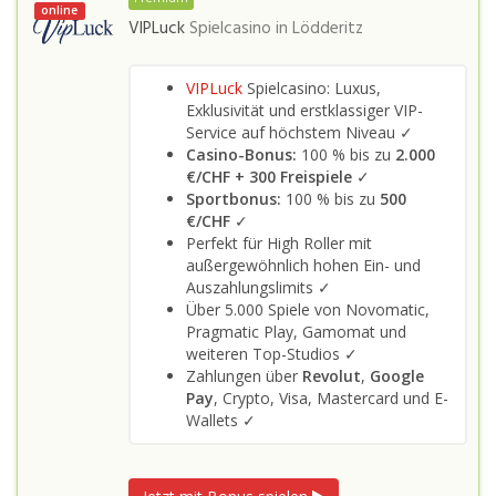
online
VIPLuck
Spielcasino in
Lödderitz
VIPLuck
Spielcasino: Luxus,
Exklusivität und erstklassiger VIP-
Service auf höchstem Niveau ✓
Casino-Bonus:
100 % bis zu
2.000
€/CHF + 300 Freispiele
✓
Sportbonus:
100 % bis zu
500
€/CHF
✓
Perfekt für High Roller mit
außergewöhnlich hohen Ein- und
Auszahlungslimits ✓
Über 5.000 Spiele von Novomatic,
Pragmatic Play, Gamomat und
weiteren Top-Studios ✓
Zahlungen über
Revolut
,
Google
Pay
, Crypto, Visa, Mastercard und E-
Wallets ✓