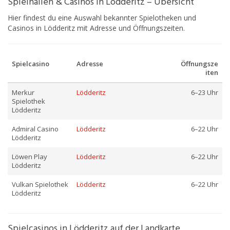
Spielhallen & Casinos in Lödderitz – Übersicht
Hier findest du eine Auswahl bekannter Spielotheken und
Casinos in Lödderitz mit Adresse und Öffnungszeiten.
Spielcasino
Adresse
Öffnungsze
iten
Merkur
Lödderitz
6–23 Uhr
Spielothek
Lödderitz
Admiral Casino
Lödderitz
6–22 Uhr
Lödderitz
Löwen Play
Lödderitz
6–22 Uhr
Lödderitz
Vulkan Spielothek
Lödderitz
6–22 Uhr
Lödderitz
Spielcasinos in Lödderitz auf der Landkarte