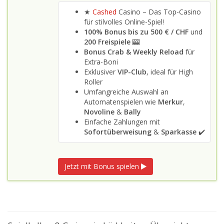
★
Cashed
Casino – Das Top-Casino
für stilvolles Online-Spiel!
100% Bonus bis zu 500 €
/ CHF
und
200 Freispiele
🎰
Bonus Crab & Weekly Reload
für
Extra-Boni
Exklusiver
VIP-Club
, ideal für High
Roller
Umfangreiche Auswahl an
Automatenspielen wie
Merkur
,
Novoline
&
Bally
Einfache Zahlungen mit
Sofortüberweisung
&
Sparkasse
✔️
Jetzt mit Bonus spielen