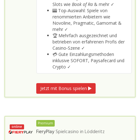
Slots wie
Book of Ra
& mehr ✓
🎰 Top‑Auswahl: Spiele von
renommierten Anbietern wie
Novoline, Pragmatic, Gamomat &
mehr ✓
🏆 Mehrfach ausgezeichnet und
betrieben von erfahrenen Profis der
Casino‑Szene ✓
💳 Gute Einzahlungsmethoden
inklusive SOFORT, Paysafecard und
Crypto ✓
Jetzt mit Bonus spielen
Premium
online
FieryPlay
Spielcasino in
Lödderitz