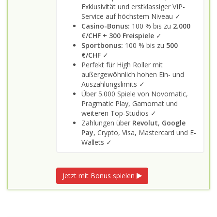
Exklusivität und erstklassiger VIP-
Service auf höchstem Niveau ✓
Casino-Bonus:
100 % bis zu
2.000
€/CHF + 300 Freispiele
✓
Sportbonus:
100 % bis zu
500
€/CHF
✓
Perfekt für High Roller mit
außergewöhnlich hohen Ein- und
Auszahlungslimits ✓
Über 5.000 Spiele von Novomatic,
Pragmatic Play, Gamomat und
weiteren Top-Studios ✓
Zahlungen über
Revolut
,
Google
Pay
, Crypto, Visa, Mastercard und E-
Wallets ✓
Jetzt mit Bonus spielen