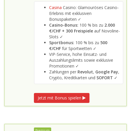
Casina
Casino: Glamouröses Casino-
Erlebnis mit exklusiven
Bonuspaketen ✓
Casino-Bonus:
100 % bis zu
2.000
€/CHF + 300 Freispiele
auf Novoline-
Slots ✓
Sportbonus:
100 % bis zu
500
€/CHF
für Sportwetten ✓
VIP-Service, hohe Einsatz- und
Auszahlungslimits sowie exklusive
Promotionen ✓
Zahlungen per
Revolut
,
Google Pay
,
Crypto, Kreditkarten und
SOFORT
✓
Jetzt mit Bonus spielen
Premium