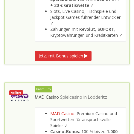
+ 20 € Gratiswette
✓
Slots, Live Casino, Tischspiele und
Jackpot-Games führender Entwickler
✓
Zahlungen mit
Revolut
,
SOFORT
,
Kryptowährungen und Kreditkarten ✓
Jetzt mit Bonus spielen
Premium
online
MAD Casino
Spielcasino in
Lödderitz
MAD Casino
: Premium Casino und
Sportwetten für anspruchsvolle
Spieler ✓
Casino-Bonus:
100 % bis zu
1.000