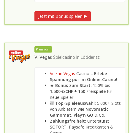
Jetzt mit Bonus spielen
Premium
online
V. Vegas
Spielcasino in
Lödderitz
Vulkan Vegas
Casino
– Erlebe
Spannung pur im Online-Casino!
🔥
Bonus zum Start:
150% bis
1.500 €/CHF + 150 Freispiele
für
neue Spieler
🎰
Top-Spieleauswahl:
5.000+ Slots
von Anbietern wie
Novomatic
,
Gamomat
,
Play’n GO
& Co.
Zahlungsfreiheit:
Unterstützt
SOFORT, Paysafe Kreditkarten &
Crypto