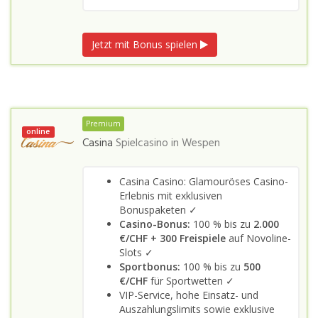
Jetzt mit Bonus spielen
Premium
online
Casina
Spielcasino in
Wespen
Casina Casino: Glamouröses Casino-
Erlebnis mit exklusiven
Bonuspaketen ✓
Casino-Bonus:
100 % bis zu
2.000
€/CHF + 300 Freispiele
auf Novoline-
Slots ✓
Sportbonus:
100 % bis zu
500
€/CHF
für Sportwetten ✓
VIP-Service, hohe Einsatz- und
Auszahlungslimits sowie exklusive