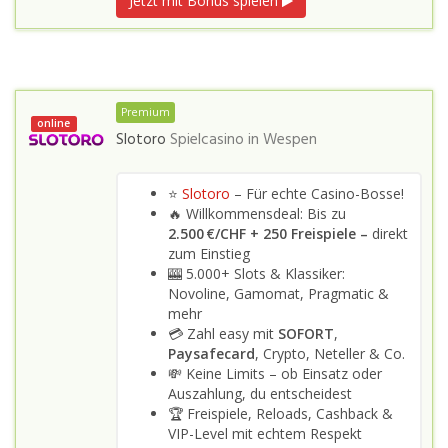
Jetzt mit Bonus spielen
Premium
online
Slotoro
Spielcasino in
Wespen
⭐
Slotoro
– Für echte Casino-Bosse!
🔥 Willkommensdeal: Bis zu
2.500 €/CHF + 250 Freispiele –
direkt
zum Einstieg
🎰 5.000+ Slots & Klassiker:
Novoline, Gamomat, Pragmatic &
mehr
💳 Zahl easy mit
SOFORT
,
Paysafecard
, Crypto, Neteller & Co.
💸 Keine Limits – ob Einsatz oder
Auszahlung, du entscheidest
🏆 Freispiele, Reloads, Cashback &
VIP-Level mit echtem Respekt