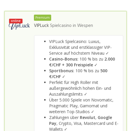
Premium
online
VIPLuck
Spielcasino in
Wespen
VIPLuck Spielcasino: Luxus,
Exklusivität und erstklassiger VIP-
Service auf höchstem Niveau ✓
Casino-Bonus:
100 % bis zu
2.000
€/CHF + 300 Freispiele
✓
Sportbonus:
100 % bis zu
500
€/CHF
✓
Perfekt für High Roller mit
außergewöhnlich hohen Ein- und
Auszahlungslimits ✓
Über 5.000 Spiele von Novomatic,
Pragmatic Play, Gamomat und
weiteren Top-Studios ✓
Zahlungen über
Revolut
,
Google
Pay
, Crypto, Visa, Mastercard und E-
Wallets ✓