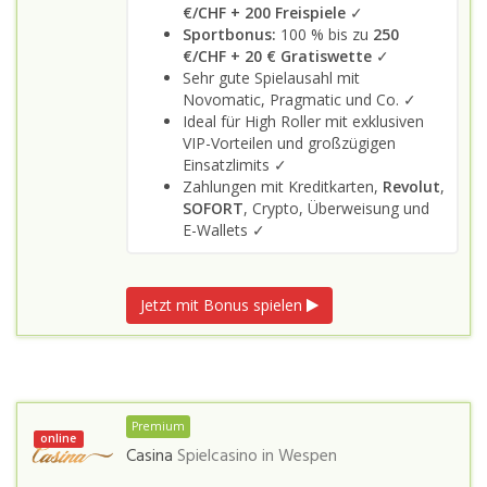
€/CHF + 200 Freispiele
✓
Sportbonus:
100 % bis zu
250
€/CHF + 20 € Gratiswette
✓
Sehr gute Spielausahl mit
Novomatic, Pragmatic und Co. ✓
Ideal für High Roller mit exklusiven
VIP-Vorteilen und großzügigen
Einsatzlimits ✓
Zahlungen mit Kreditkarten,
Revolut
,
SOFORT
, Crypto, Überweisung und
E-Wallets ✓
Jetzt mit Bonus spielen
Premium
online
Casina
Spielcasino in
Wespen