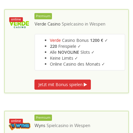
Premium
online
Verde Casino
Spielcasino in
Wespen
Verde
Casino Bonus
1200 €
✓
220
Freispiele ✓
Alle
NOVOLINE
Slots ✓
Keine Limits ✓
Online Casino des Monats ✓
Jetzt mit Bonus spielen
Premium
online
Wyns
Spielcasino in
Wespen