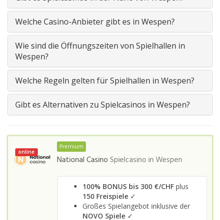
Welche Casino-Anbieter gibt es in Wespen?
Wie sind die Öffnungszeiten von Spielhallen in
Wespen?
Welche Regeln gelten für Spielhallen in Wespen?
Gibt es Alternativen zu Spielcasinos in Wespen?
Premium
online
National Casino
Spielcasino in
Wespen
100% BONUS bis 300 €/CHF
plus
150 Freispiele
✓
Großes Spielangebot inklusive der
NOVO Spiele
✓