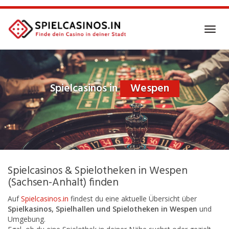
Skip
to
main
Toggl
content
navig
Spielcasinos in
Wespen
Spielcasinos & Spielotheken in Wespen
(Sachsen-Anhalt) finden
Auf
Spielcasinos.in
findest du eine aktuelle Übersicht über
Spielkasinos,
Spielhallen und Spielotheken in Wespen
und
Umgebung.