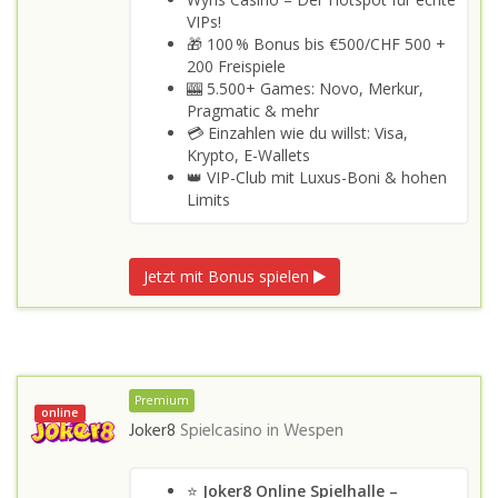
VIPs!
🎁 100 % Bonus bis €500/CHF 500 +
200 Freispiele
🎰 5.500+ Games: Novo, Merkur,
Pragmatic & mehr
💳 Einzahlen wie du willst: Visa,
Krypto, E-Wallets
👑 VIP-Club mit Luxus-Boni & hohen
Limits
Jetzt mit Bonus spielen
Premium
online
Joker8
Spielcasino in
Wespen
⭐
Joker8 Online Spielhalle –