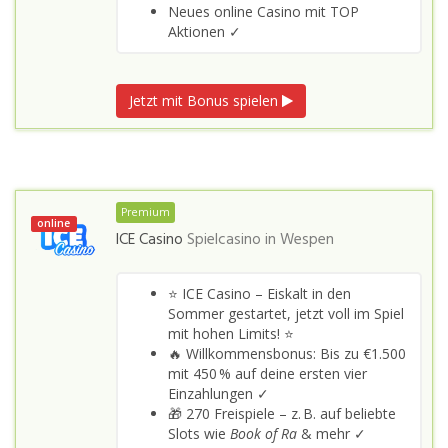
Neues online Casino mit TOP
Aktionen ✓
Jetzt mit Bonus spielen
Premium
online
ICE Casino
Spielcasino in
Wespen
⭐ ICE Casino – Eiskalt in den
Sommer gestartet, jetzt voll im Spiel
mit hohen Limits! ⭐
🔥 Willkommensbonus: Bis zu €1.500
mit 450 % auf deine ersten vier
Einzahlungen ✓
🎁 270 Freispiele – z. B. auf beliebte
Slots wie
Book of Ra
& mehr ✓