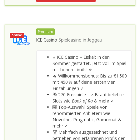
Premium
online
ICE Casino
Spielcasino in
Jeggau
⭐ ICE Casino – Eiskalt in den
Sommer gestartet, jetzt voll im Spiel
mit hohen Limits! ⭐
🔥 Willkommensbonus: Bis zu €1.500
mit 450 % auf deine ersten vier
Einzahlungen ✓
🎁 270 Freispiele – z. B. auf beliebte
Slots wie
Book of Ra
& mehr ✓
🎰 Top‑Auswahl: Spiele von
renommierten Anbietern wie
Novoline, Pragmatic, Gamomat &
mehr ✓
🏆 Mehrfach ausgezeichnet und
betrieben von erfahrenen Profis der