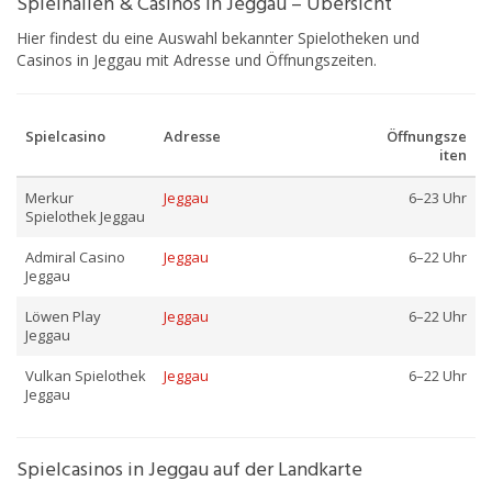
Spielhallen & Casinos in Jeggau – Übersicht
Hier findest du eine Auswahl bekannter Spielotheken und
Casinos in Jeggau mit Adresse und Öffnungszeiten.
Spielcasino
Adresse
Öffnungsze
iten
Merkur
Jeggau
6–23 Uhr
Spielothek Jeggau
Admiral Casino
Jeggau
6–22 Uhr
Jeggau
Löwen Play
Jeggau
6–22 Uhr
Jeggau
Vulkan Spielothek
Jeggau
6–22 Uhr
Jeggau
Spielcasinos in Jeggau auf der Landkarte