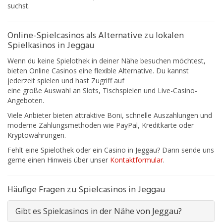
suchst.
Online-Spielcasinos als Alternative zu lokalen
Spielkasinos in Jeggau
Wenn du keine Spielothek in deiner Nähe besuchen möchtest,
bieten Online Casinos eine flexible Alternative. Du kannst
jederzeit spielen und hast Zugriff auf
eine große Auswahl an Slots, Tischspielen und Live-Casino-
Angeboten.
Viele Anbieter bieten attraktive Boni, schnelle Auszahlungen und
moderne Zahlungsmethoden wie PayPal, Kreditkarte oder
Kryptowährungen.
Fehlt eine Spielothek oder ein Casino in Jeggau? Dann sende uns
gerne einen Hinweis über unser
Kontaktformular
.
Häufige Fragen zu Spielcasinos in Jeggau
Gibt es Spielcasinos in der Nähe von Jeggau?