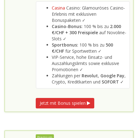
Casina
Casino: Glamouröses Casino-
Erlebnis mit exklusiven
Bonuspaketen ✓
Casino-Bonus:
100 % bis zu
2.000
€/CHF + 300 Freispiele
auf Novoline-
Slots ✓
Sportbonus:
100 % bis zu
500
€/CHF
für Sportwetten ✓
VIP-Service, hohe Einsatz- und
Auszahlungslimits sowie exklusive
Promotionen ✓
Zahlungen per
Revolut
,
Google Pay
,
Crypto, Kreditkarten und
SOFORT
✓
Jetzt mit Bonus spielen
Premium