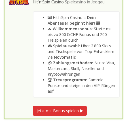
Hit’n’Spin Casino
Spielcasino in
Jeggau
🎰 Hit’n’Spin Casino
– Dein
Abenteuer beginnt hier! 🎰
🔥
Willkommensbonus:
Starte mit
bis zu 800 €/CHF Bonus und 200
Freispielen durch
🎮
Spielauswahl:
Über 2.800 Slots
und Tischspiele von Top-Entwicklern
vie
Novomatic
💳
Zahlungsmethoden:
Nutze Visa,
Mastercard, Skrill, Neteller und
Kryptowährungen
🏆
Treueprogramm:
Sammle
Punkte und steige in den VIP-Rängen
auf
Jetzt mit Bonus spielen