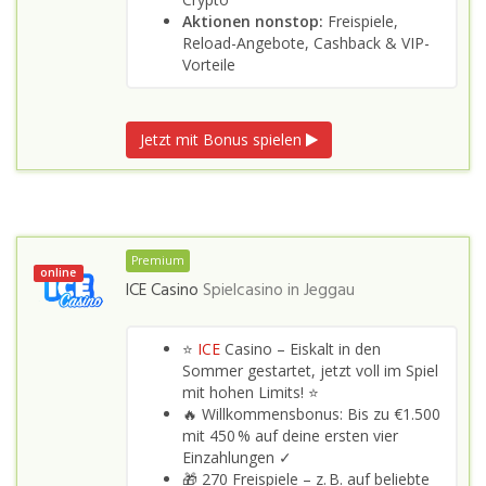
Aktionen nonstop:
Freispiele,
Reload-Angebote, Cashback & VIP-
Vorteile
Jetzt mit Bonus spielen
Premium
online
ICE Casino
Spielcasino in
Jeggau
⭐
ICE
Casino – Eiskalt in den
Sommer gestartet, jetzt voll im Spiel
mit hohen Limits! ⭐
🔥 Willkommensbonus: Bis zu €1.500
mit 450 % auf deine ersten vier
Einzahlungen ✓
🎁 270 Freispiele – z. B. auf beliebte