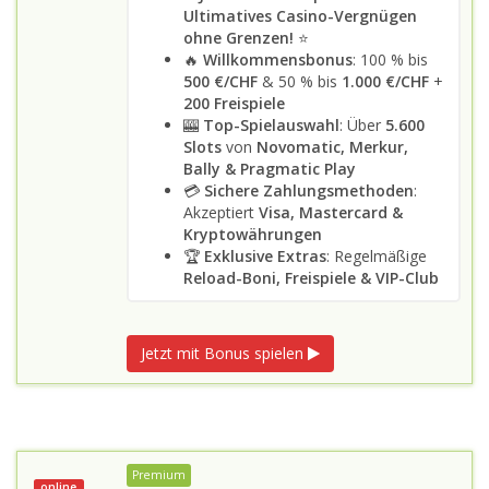
Ultimatives Casino-Vergnügen
ohne Grenzen!
⭐
🔥
Willkommensbonus
: 100 % bis
500 €/CHF
& 50 % bis
1.000 €/CHF
+
200 Freispiele
🎰
Top-Spielauswahl
: Über
5.600
Slots
von
Novomatic, Merkur,
Bally & Pragmatic Play
💳
Sichere Zahlungsmethoden
:
Akzeptiert
Visa, Mastercard &
Kryptowährungen
🏆
Exklusive Extras
: Regelmäßige
Reload-Boni, Freispiele & VIP-Club
Jetzt mit Bonus spielen
Premium
online