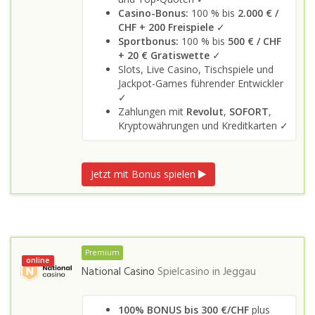
Casino-Bonus:
100 % bis
2.000 € /
CHF + 200 Freispiele
✓
Sportbonus:
100 % bis
500 € / CHF
+ 20 € Gratiswette
✓
Slots, Live Casino, Tischspiele und
Jackpot-Games führender Entwickler
✓
Zahlungen mit
Revolut
,
SOFORT
,
Kryptowährungen und Kreditkarten ✓
Jetzt mit Bonus spielen
Premium
online
National Casino
Spielcasino in
Jeggau
100% BONUS bis 300 €/CHF
plus