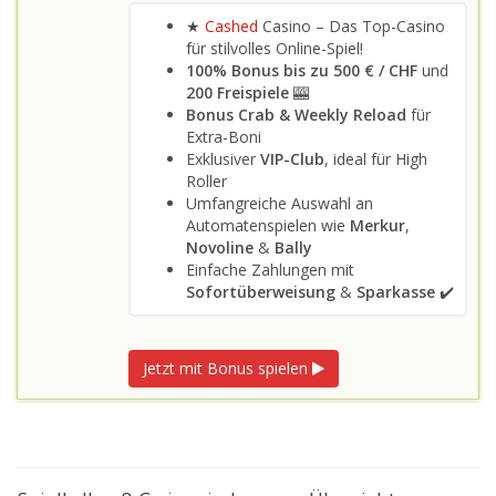
★
Cashed
Casino – Das Top-Casino
für stilvolles Online-Spiel!
100% Bonus bis zu 500 €
/ CHF
und
200 Freispiele
🎰
Bonus Crab & Weekly Reload
für
Extra-Boni
Exklusiver
VIP-Club
, ideal für High
Roller
Umfangreiche Auswahl an
Automatenspielen wie
Merkur
,
Novoline
&
Bally
Einfache Zahlungen mit
Sofortüberweisung
&
Sparkasse
✔️
Jetzt mit Bonus spielen