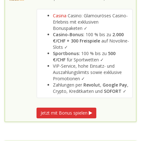
Casina
Casino: Glamouröses Casino-
Erlebnis mit exklusiven
Bonuspaketen ✓
Casino-Bonus:
100 % bis zu
2.000
€/CHF + 300 Freispiele
auf Novoline-
Slots ✓
Sportbonus:
100 % bis zu
500
€/CHF
für Sportwetten ✓
VIP-Service, hohe Einsatz- und
Auszahlungslimits sowie exklusive
Promotionen ✓
Zahlungen per
Revolut
,
Google Pay
,
Crypto, Kreditkarten und
SOFORT
✓
Jetzt mit Bonus spielen