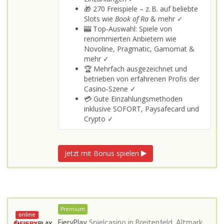
🎁 270 Freispiele – z. B. auf beliebte
Slots wie
Book of Ra
& mehr ✓
🎰 Top‑Auswahl: Spiele von
renommierten Anbietern wie
Novoline, Pragmatic, Gamomat &
mehr ✓
🏆 Mehrfach ausgezeichnet und
betrieben von erfahrenen Profis der
Casino‑Szene ✓
💳 Gute Einzahlungsmethoden
inklusive SOFORT, Paysafecard und
Crypto ✓
Jetzt mit Bonus spielen
Premium
online
FieryPlay
Spielcasino in
Breitenfeld, Altmark