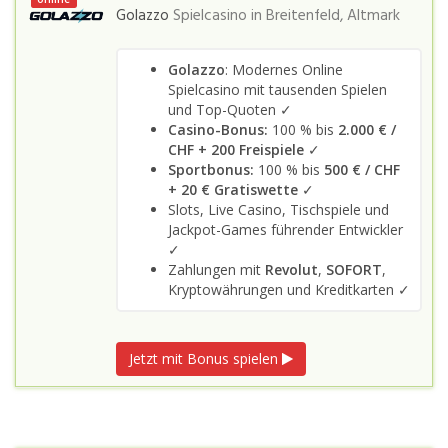
Golazzo
Spielcasino in
Breitenfeld, Altmark
Golazzo
: Modernes Online
Spielcasino mit tausenden Spielen
und Top-Quoten ✓
Casino-Bonus:
100 % bis
2.000 € /
CHF + 200 Freispiele
✓
Sportbonus:
100 % bis
500 € / CHF
+ 20 € Gratiswette
✓
Slots, Live Casino, Tischspiele und
Jackpot-Games führender Entwickler
✓
Zahlungen mit
Revolut
,
SOFORT
,
Kryptowährungen und Kreditkarten ✓
Jetzt mit Bonus spielen