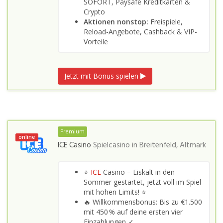
SOFORT, Paysafe Kreditkarten &
Crypto
Aktionen nonstop:
Freispiele,
Reload-Angebote, Cashback & VIP-
Vorteile
Jetzt mit Bonus spielen
Premium
online
ICE Casino
Spielcasino in
Breitenfeld, Altmark
⭐
ICE
Casino – Eiskalt in den
Sommer gestartet, jetzt voll im Spiel
mit hohen Limits! ⭐
🔥 Willkommensbonus: Bis zu €1.500
mit 450 % auf deine ersten vier
Einzahlungen ✓