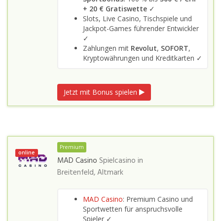
+ 20 € Gratiswette
✓
Slots, Live Casino, Tischspiele und
Jackpot-Games führender Entwickler
✓
Zahlungen mit
Revolut
,
SOFORT
,
Kryptowährungen und Kreditkarten ✓
Jetzt mit Bonus spielen
Premium
online
MAD Casino
Spielcasino in
Breitenfeld, Altmark
MAD Casino
: Premium Casino und
Sportwetten für anspruchsvolle
Spieler ✓