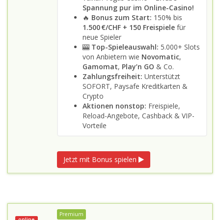
Spannung pur im Online-Casino!
🔥
Bonus zum Start:
150% bis
1.500 €/CHF + 150 Freispiele
für
neue Spieler
🎰
Top-Spieleauswahl:
5.000+ Slots
von Anbietern wie
Novomatic
,
Gamomat
,
Play’n GO
& Co.
Zahlungsfreiheit:
Unterstützt
SOFORT, Paysafe Kreditkarten &
Crypto
Aktionen nonstop:
Freispiele,
Reload-Angebote, Cashback & VIP-
Vorteile
Jetzt mit Bonus spielen
Premium
online