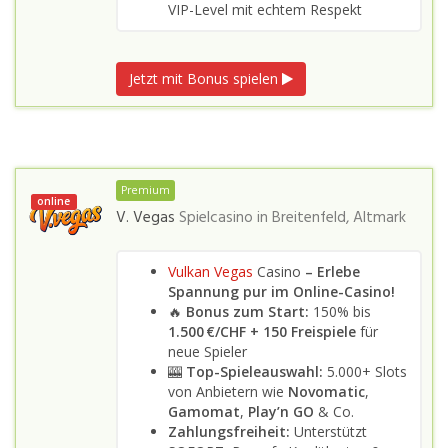
VIP-Level mit echtem Respekt
Jetzt mit Bonus spielen
Premium
online
V. Vegas
Spielcasino in
Breitenfeld, Altmark
Vulkan Vegas
Casino
– Erlebe
Spannung pur im Online-Casino!
🔥
Bonus zum Start:
150% bis
1.500 €/CHF + 150 Freispiele
für
neue Spieler
🎰
Top-Spieleauswahl:
5.000+ Slots
von Anbietern wie
Novomatic
,
Gamomat
,
Play’n GO
& Co.
Zahlungsfreiheit:
Unterstützt