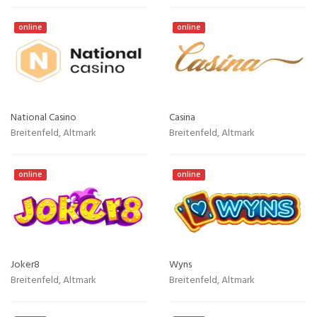
online
online
National Casino
Casina
Breitenfeld, Altmark
Breitenfeld, Altmark
online
online
Joker8
Wyns
Breitenfeld, Altmark
Breitenfeld, Altmark