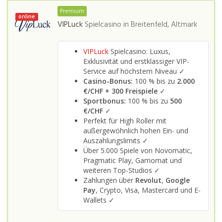
Premium
online
VIPLuck
Spielcasino in
Breitenfeld, Altmark
VIPLuck
Spielcasino: Luxus,
Exklusivität und erstklassiger VIP-
Service auf höchstem Niveau ✓
Casino-Bonus:
100 % bis zu
2.000
€/CHF + 300 Freispiele
✓
Sportbonus:
100 % bis zu
500
€/CHF
✓
Perfekt für High Roller mit
außergewöhnlich hohen Ein- und
Auszahlungslimits ✓
Über 5.000 Spiele von Novomatic,
Pragmatic Play, Gamomat und
weiteren Top-Studios ✓
Zahlungen über
Revolut
,
Google
Pay
, Crypto, Visa, Mastercard und E-
Wallets ✓