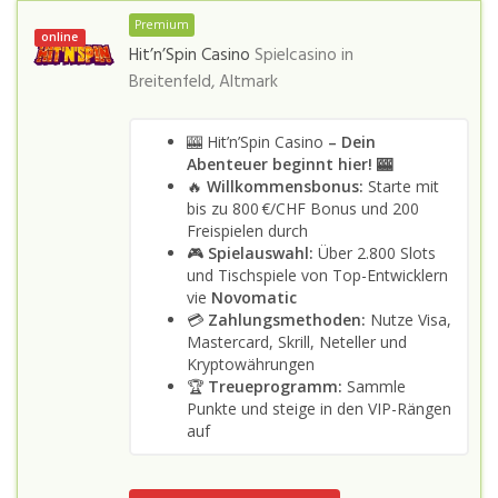
Premium
online
Hit’n’Spin Casino
Spielcasino in
Breitenfeld, Altmark
🎰 Hit’n’Spin Casino
– Dein
Abenteuer beginnt hier! 🎰
🔥
Willkommensbonus:
Starte mit
bis zu 800 €/CHF Bonus und 200
Freispielen durch
🎮
Spielauswahl:
Über 2.800 Slots
und Tischspiele von Top-Entwicklern
vie
Novomatic
💳
Zahlungsmethoden:
Nutze Visa,
Mastercard, Skrill, Neteller und
Kryptowährungen
🏆
Treueprogramm:
Sammle
Punkte und steige in den VIP-Rängen
auf