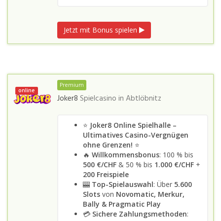
Jetzt mit Bonus spielen
Premium
online
Joker8
Spielcasino in
Abtlöbnitz
⭐
Joker8 Online Spielhalle –
Ultimatives Casino-Vergnügen
ohne Grenzen!
⭐
🔥
Willkommensbonus
: 100 % bis
500 €/CHF
& 50 % bis
1.000 €/CHF
+
200 Freispiele
🎰
Top-Spielauswahl
: Über
5.600
Slots
von
Novomatic, Merkur,
Bally & Pragmatic Play
💳
Sichere Zahlungsmethoden
: