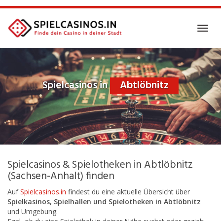
Skip
to
main
Toggl
content
navig
Spielcasinos in
Abtlöbnitz
Spielcasinos & Spielotheken in Abtlöbnitz
(Sachsen-Anhalt) finden
Auf
Spielcasinos.in
findest du eine aktuelle Übersicht über
Spielkasinos,
Spielhallen und Spielotheken in Abtlöbnitz
und Umgebung.