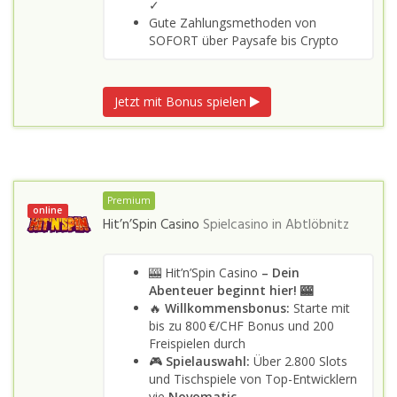
✓
Gute Zahlungsmethoden von
SOFORT über Paysafe bis Crypto
Jetzt mit Bonus spielen
Premium
online
Hit’n’Spin Casino
Spielcasino in
Abtlöbnitz
🎰 Hit’n’Spin Casino
– Dein
Abenteuer beginnt hier! 🎰
🔥
Willkommensbonus:
Starte mit
bis zu 800 €/CHF Bonus und 200
Freispielen durch
🎮
Spielauswahl:
Über 2.800 Slots
und Tischspiele von Top-Entwicklern
vie
Novomatic