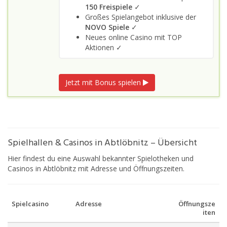
150 Freispiele
✓
Großes Spielangebot inklusive der
NOVO Spiele
✓
Neues online Casino mit TOP
Aktionen ✓
Jetzt mit Bonus spielen
Spielhallen & Casinos in Abtlöbnitz – Übersicht
Hier findest du eine Auswahl bekannter Spielotheken und
Casinos in Abtlöbnitz mit Adresse und Öffnungszeiten.
Spielcasino
Adresse
Öffnungsze
iten