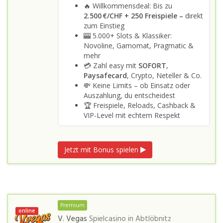
🔥 Willkommensdeal: Bis zu
2.500 €/CHF + 250 Freispiele –
direkt
zum Einstieg
🎰 5.000+ Slots & Klassiker:
Novoline, Gamomat, Pragmatic &
mehr
💳 Zahl easy mit
SOFORT
,
Paysafecard
, Crypto, Neteller & Co.
💸 Keine Limits – ob Einsatz oder
Auszahlung, du entscheidest
🏆 Freispiele, Reloads, Cashback &
VIP-Level mit echtem Respekt
Jetzt mit Bonus spielen
Premium
online
V. Vegas
Spielcasino in
Abtlöbnitz