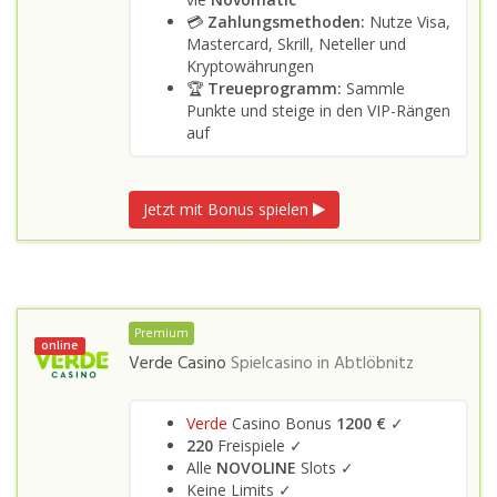
💳
Zahlungsmethoden:
Nutze Visa,
Mastercard, Skrill, Neteller und
Kryptowährungen
🏆
Treueprogramm:
Sammle
Punkte und steige in den VIP-Rängen
auf
Jetzt mit Bonus spielen
Premium
online
Verde Casino
Spielcasino in
Abtlöbnitz
Verde
Casino Bonus
1200 €
✓
220
Freispiele ✓
Alle
NOVOLINE
Slots ✓
Keine Limits ✓