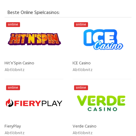
Beste Online Spielcasinos:
online
online
Hit’n’Spin Casino
ICE Casino
Abtlöbnitz
Abtlöbnitz
online
online
FieryPlay
Verde Casino
Abtlöbnitz
Abtlöbnitz