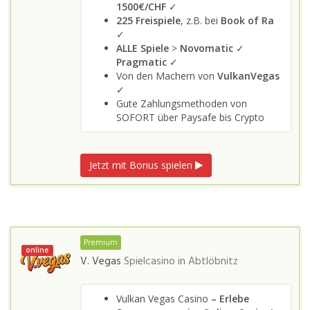
1500€/CHF
✓
225 Freispiele
, z.B. bei
Book of Ra
✓
ALLE Spiele
>
Novomatic
✓
Pragmatic
✓
Von den Machern von
VulkanVegas
✓
Gute Zahlungsmethoden von
SOFORT über Paysafe bis Crypto
Jetzt mit Bonus spielen
Premium
online
V. Vegas
Spielcasino in
Abtlöbnitz
Vulkan Vegas Casino
– Erlebe