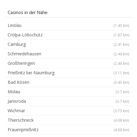
Casinos in der Nähe:
Leislau
(1.45 km)
Crölpa-Löbschütz
(1.87 km)
Camburg
(2.41 km)
Schmiedehausen
(2.46 km)
Großheringen
(2.46 km)
Prießnitz bei Naumburg
(3.11 km)
Bad Kösen
(3.45 km)
Molau
(3.7 km)
Janisroda
(3.7 km)
Wichmar
(3.75 km)
Thierschneck
(4.08 km)
Frauenprießnitz
(4.66 km)