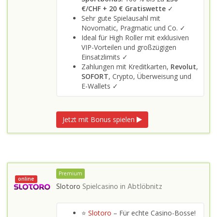
€/CHF + 20 € Gratiswette
✓
Sehr gute Spielausahl mit
Novomatic, Pragmatic und Co. ✓
Ideal für High Roller mit exklusiven
VIP-Vorteilen und großzügigen
Einsatzlimits ✓
Zahlungen mit Kreditkarten,
Revolut
,
SOFORT
, Crypto, Überweisung und
E-Wallets ✓
Jetzt mit Bonus spielen
Premium
online
Slotoro
Spielcasino in
Abtlöbnitz
⭐
Slotoro
– Für echte Casino-Bosse!