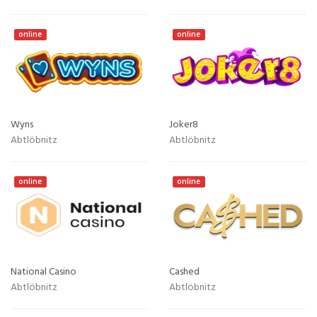
online
online
Wyns
Joker8
Abtlöbnitz
Abtlöbnitz
online
online
National Casino
Cashed
Abtlöbnitz
Abtlöbnitz