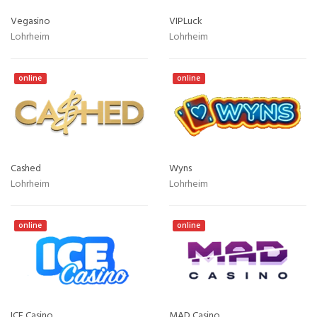
Vegasino
VIPLuck
Lohrheim
Lohrheim
online
online
Cashed
Wyns
Lohrheim
Lohrheim
online
online
ICE Casino
MAD Casino