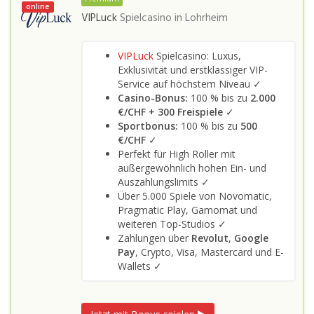
online
VIPLuck
Spielcasino in
Lohrheim
VIPLuck
Spielcasino: Luxus,
Exklusivität und erstklassiger VIP-
Service auf höchstem Niveau ✓
Casino-Bonus:
100 % bis zu
2.000
€/CHF + 300 Freispiele
✓
Sportbonus:
100 % bis zu
500
€/CHF
✓
Perfekt für High Roller mit
außergewöhnlich hohen Ein- und
Auszahlungslimits ✓
Über 5.000 Spiele von Novomatic,
Pragmatic Play, Gamomat und
weiteren Top-Studios ✓
Zahlungen über
Revolut
,
Google
Pay
, Crypto, Visa, Mastercard und E-
Wallets ✓