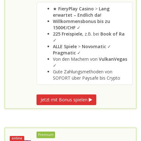
★
FieryPlay Casino
>
Lang
erwartet – Endlich da!
Willkommensbonus bis zu
1500€/CHF
✓
225 Freispiele
, z.B. bei
Book of Ra
✓
ALLE Spiele
>
Novomatic
✓
Pragmatic
✓
Von den Machern von
VulkanVegas
✓
Gute Zahlungsmethoden von
SOFORT über Paysafe bis Crypto
Jetzt mit Bonus spielen
Premium
online