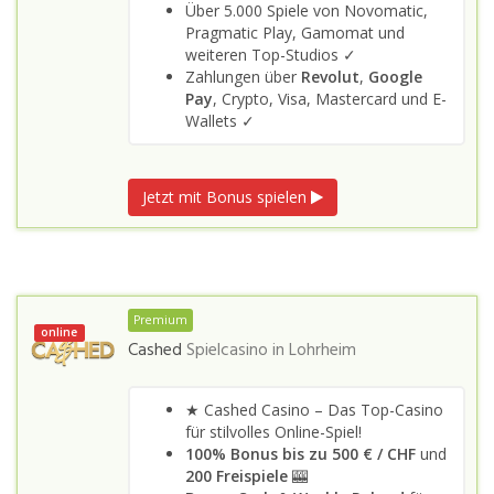
Über 5.000 Spiele von Novomatic,
Pragmatic Play, Gamomat und
weiteren Top-Studios ✓
Zahlungen über
Revolut
,
Google
Pay
, Crypto, Visa, Mastercard und E-
Wallets ✓
Jetzt mit Bonus spielen
Premium
online
Cashed
Spielcasino in
Lohrheim
★ Cashed Casino – Das Top-Casino
für stilvolles Online-Spiel!
100% Bonus bis zu 500 €
/ CHF
und
200 Freispiele
🎰