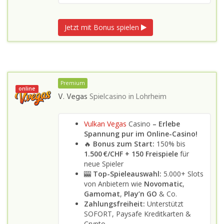
Jetzt mit Bonus spielen
Premium
online
V. Vegas
Spielcasino in
Lohrheim
Vulkan Vegas
Casino
– Erlebe
Spannung pur im Online-Casino!
🔥
Bonus zum Start:
150% bis
1.500 €/CHF + 150 Freispiele
für
neue Spieler
🎰
Top-Spieleauswahl:
5.000+ Slots
von Anbietern wie
Novomatic
,
Gamomat
,
Play’n GO
& Co.
Zahlungsfreiheit:
Unterstützt
SOFORT, Paysafe Kreditkarten &
Crypto