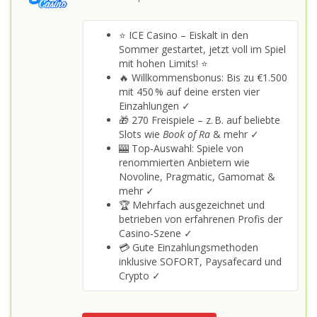
⭐ ICE Casino – Eiskalt in den
Sommer gestartet, jetzt voll im Spiel
mit hohen Limits! ⭐
🔥 Willkommensbonus: Bis zu €1.500
mit 450 % auf deine ersten vier
Einzahlungen ✓
🎁 270 Freispiele – z. B. auf beliebte
Slots wie
Book of Ra
& mehr ✓
🎰 Top‑Auswahl: Spiele von
renommierten Anbietern wie
Novoline, Pragmatic, Gamomat &
mehr ✓
🏆 Mehrfach ausgezeichnet und
betrieben von erfahrenen Profis der
Casino‑Szene ✓
💳 Gute Einzahlungsmethoden
inklusive SOFORT, Paysafecard und
Crypto ✓