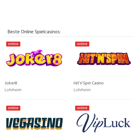
Beste Online Spielcasinos:
online
online
Joker8
Hit’n’Spin Casino
Lohrheim
Lohrheim
online
online