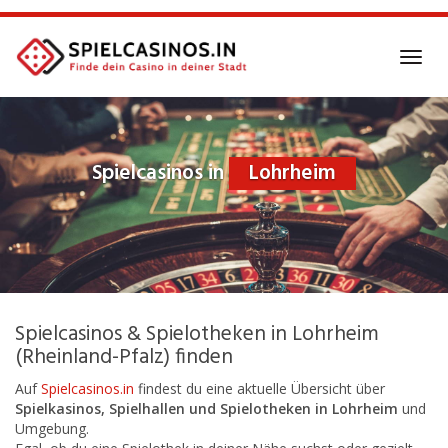
Skip
to
main
Toggl
content
navig
Spielcasinos in
Lohrheim
Spielcasinos & Spielotheken in Lohrheim
(Rheinland-Pfalz) finden
Auf
Spielcasinos.in
findest du eine aktuelle Übersicht über
Spielkasinos,
Spielhallen und Spielotheken in Lohrheim
und
Umgebung.