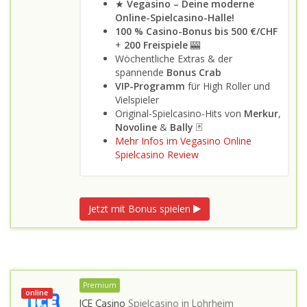
★
Vegasino – Deine moderne
Online-Spielcasino-Halle!
100 % Casino-Bonus bis 500 €/CHF
+
200 Freispiele
🎰
Wöchentliche Extras & der
spannende
Bonus Crab
VIP-Programm
für High Roller und
Vielspieler
Original-Spielcasino-Hits von
Merkur
,
Novoline
&
Bally
🃏
Mehr Infos im Vegasino Online
Spielcasino Review
Jetzt mit Bonus spielen
Premium
online
ICE Casino
Spielcasino in
Lohrheim