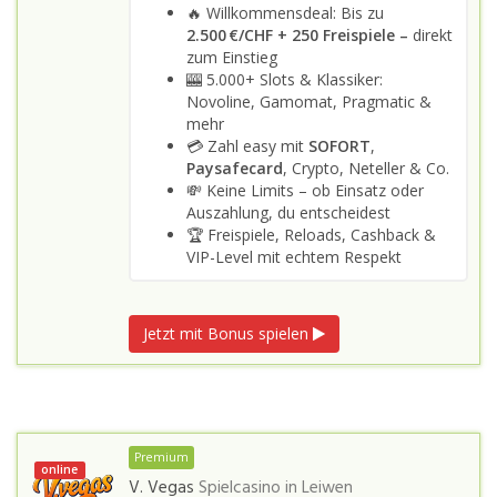
🔥 Willkommensdeal: Bis zu
2.500 €/CHF + 250 Freispiele –
direkt
zum Einstieg
🎰 5.000+ Slots & Klassiker:
Novoline, Gamomat, Pragmatic &
mehr
💳 Zahl easy mit
SOFORT
,
Paysafecard
, Crypto, Neteller & Co.
💸 Keine Limits – ob Einsatz oder
Auszahlung, du entscheidest
🏆 Freispiele, Reloads, Cashback &
VIP-Level mit echtem Respekt
Jetzt mit Bonus spielen
Premium
online
V. Vegas
Spielcasino in
Leiwen