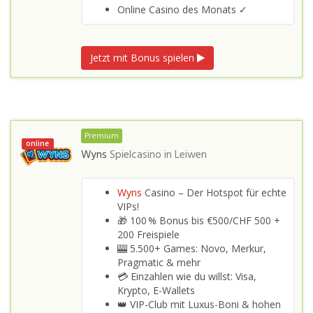
Online Casino des Monats ✓
Jetzt mit Bonus spielen
Premium
online
Wyns
Spielcasino in
Leiwen
Wyns
Casino – Der Hotspot für echte
VIPs!
🎁 100 % Bonus bis €500/CHF 500 +
200 Freispiele
🎰 5.500+ Games: Novo, Merkur,
Pragmatic & mehr
💳 Einzahlen wie du willst: Visa,
Krypto, E-Wallets
👑 VIP-Club mit Luxus-Boni & hohen