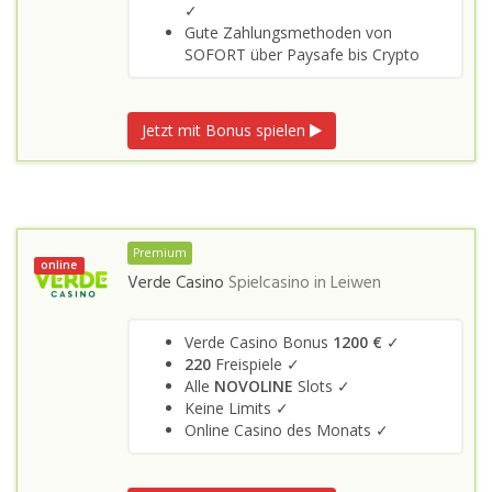
✓
Gute Zahlungsmethoden von
SOFORT über Paysafe bis Crypto
Jetzt mit Bonus spielen
Premium
online
Verde Casino
Spielcasino in
Leiwen
Verde Casino Bonus
1200 €
✓
220
Freispiele ✓
Alle
NOVOLINE
Slots ✓
Keine Limits ✓
Online Casino des Monats ✓