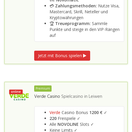
💳
Zahlungsmethoden:
Nutze Visa,
Mastercard, Skrill, Neteller und
Kryptowährungen
🏆
Treueprogramm:
Sammle
Punkte und steige in den VIP-Rängen
auf
Jetzt mit Bonus spielen
Premium
online
Verde Casino
Spielcasino in
Leiwen
Verde
Casino Bonus
1200 €
✓
220
Freispiele ✓
Alle
NOVOLINE
Slots ✓
Keine Limits ✓