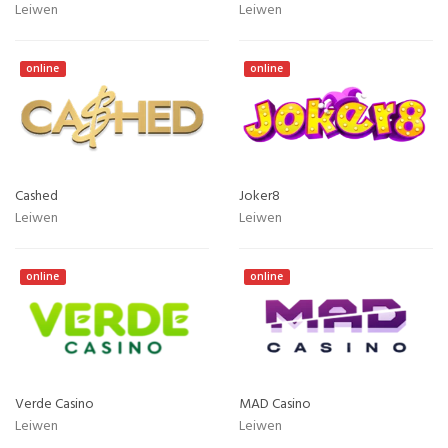
Leiwen
Leiwen
online
online
Cashed
Joker8
Leiwen
Leiwen
online
online
Verde Casino
MAD Casino
Leiwen
Leiwen