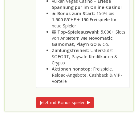
Vulkan Vegas Casino
– Erlebe
Spannung pur im Online-Casino!
🔥
Bonus zum Start:
150% bis
1.500 €/CHF + 150 Freispiele
für
neue Spieler
🎰
Top-Spieleauswahl:
5.000+ Slots
von Anbietern wie
Novomatic
,
Gamomat
,
Play’n GO
& Co.
Zahlungsfreiheit:
Unterstützt
SOFORT, Paysafe Kreditkarten &
Crypto
Aktionen nonstop:
Freispiele,
Reload-Angebote, Cashback & VIP-
Vorteile
Jetzt mit Bonus spielen