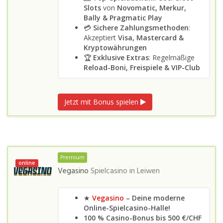
Slots
von
Novomatic, Merkur,
Bally & Pragmatic Play
💳
Sichere Zahlungsmethoden
:
Akzeptiert
Visa, Mastercard &
Kryptowährungen
🏆
Exklusive Extras
: Regelmäßige
Reload-Boni, Freispiele & VIP-Club
Jetzt mit Bonus spielen
Premium
online
Vegasino
Spielcasino in
Leiwen
★
Vegasino
– Deine moderne
Online-Spielcasino-Halle!
100 % Casino-Bonus bis 500 €/CHF