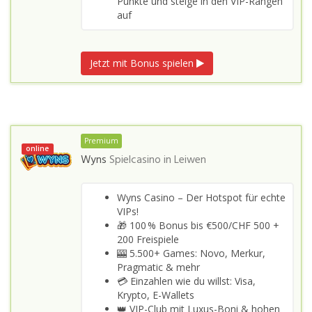
Punkte und steige in den VIP-Rängen
auf
Jetzt mit Bonus spielen
Premium
online
Wyns
Spielcasino in
Leiwen
Wyns Casino – Der Hotspot für echte
VIPs!
🎁 100 % Bonus bis €500/CHF 500 +
200 Freispiele
🎰 5.500+ Games: Novo, Merkur,
Pragmatic & mehr
💳 Einzahlen wie du willst: Visa,
Krypto, E-Wallets
👑 VIP-Club mit Luxus-Boni & hohen