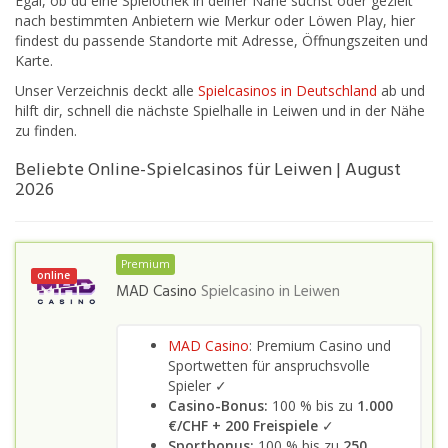
Egal, ob du eine Spielothek in deiner Nähe suchst oder gezielt
nach bestimmten Anbietern wie Merkur oder Löwen Play, hier
findest du passende Standorte mit Adresse, Öffnungszeiten und
Karte.
Unser Verzeichnis deckt alle
Spielcasinos in Deutschland
ab und
hilft dir, schnell die nächste Spielhalle in Leiwen und in der Nähe
zu finden.
Beliebte Online-Spielcasinos für Leiwen | August
2026
Premium
online
MAD Casino
Spielcasino in
Leiwen
MAD Casino
: Premium Casino und
Sportwetten für anspruchsvolle
Spieler ✓
Casino-Bonus:
100 % bis zu
1.000
€/CHF + 200 Freispiele
✓
Sportbonus:
100 % bis zu
250