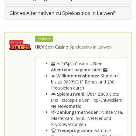
Gibt es Alternativen zu Spielcasinos in Leiwen?
Premium
online
Hit’n’Spin Casino
Spielcasino in
Leiwen
🎰 Hit’n’Spin Casino
– Dein
Abenteuer beginnt hier! 🎰
🔥
Willkommensbonus:
Starte mit
bis zu 800 €/CHF Bonus und 200
Freispielen durch
🎮
Spielauswahl:
Über 2.800 Slots
und Tischspiele von Top-Entwicklern
vie
Novomatic
💳
Zahlungsmethoden:
Nutze Visa,
Mastercard, Skrill, Neteller und
Kryptowährungen
🏆
Treueprogramm:
Sammle