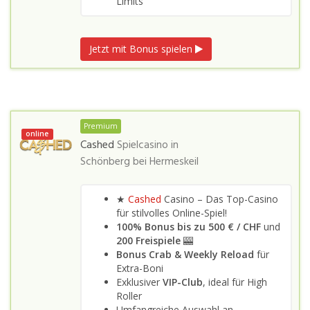
Limits
Jetzt mit Bonus spielen
Premium
online
Cashed
Spielcasino in
Schönberg bei Hermeskeil
★
Cashed
Casino – Das Top-Casino
für stilvolles Online-Spiel!
100% Bonus bis zu 500 €
/ CHF
und
200 Freispiele
🎰
Bonus Crab & Weekly Reload
für
Extra-Boni
Exklusiver
VIP-Club
, ideal für High
Roller
Umfangreiche Auswahl an