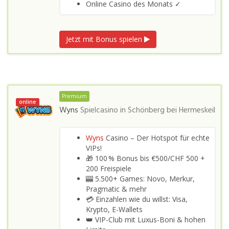
Online Casino des Monats ✓
Jetzt mit Bonus spielen
Premium
online
Wyns
Spielcasino in
Schönberg bei Hermeskeil
Wyns
Casino – Der Hotspot für echte
VIPs!
🎁 100 % Bonus bis €500/CHF 500 +
200 Freispiele
🎰 5.500+ Games: Novo, Merkur,
Pragmatic & mehr
💳 Einzahlen wie du willst: Visa,
Krypto, E-Wallets
👑 VIP-Club mit Luxus-Boni & hohen