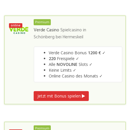
Premium
online
Verde Casino
Spielcasino in
Schönberg bei Hermeskeil
Verde Casino Bonus
1200 €
✓
220
Freispiele ✓
Alle
NOVOLINE
Slots ✓
Keine Limits ✓
Online Casino des Monats ✓
Jetzt mit Bonus spielen
Premium