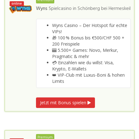
Premium
online
Wyns
Spielcasino in
Schönberg bei Hermeskeil
Wyns Casino – Der Hotspot für echte
VIPs!
🎁 100 % Bonus bis €500/CHF 500 +
200 Freispiele
🎰 5.500+ Games: Novo, Merkur,
Pragmatic & mehr
💳 Einzahlen wie du willst: Visa,
Krypto, E-Wallets
👑 VIP-Club mit Luxus-Boni & hohen
Limits
Jetzt mit Bonus spielen
Premium