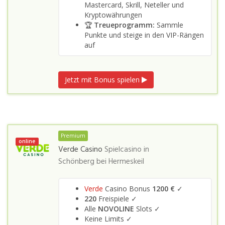
Mastercard, Skrill, Neteller und
Kryptowährungen
🏆
Treueprogramm:
Sammle
Punkte und steige in den VIP-Rängen
auf
Jetzt mit Bonus spielen
Premium
online
Verde Casino
Spielcasino in
Schönberg bei Hermeskeil
Verde
Casino Bonus
1200 €
✓
220
Freispiele ✓
Alle
NOVOLINE
Slots ✓
Keine Limits ✓