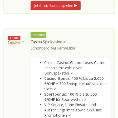
Jetzt mit Bonus spielen
Premium
online
Casina
Spielcasino in
Schönberg bei Hermeskeil
Casina Casino: Glamouröses Casino-
Erlebnis mit exklusiven
Bonuspaketen ✓
Casino-Bonus:
100 % bis zu
2.000
€/CHF + 300 Freispiele
auf Novoline-
Slots ✓
Sportbonus:
100 % bis zu
500
€/CHF
für Sportwetten ✓
VIP-Service, hohe Einsatz- und
Auszahlungslimits sowie exklusive
Promotionen ✓