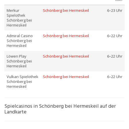
Merkur
Schönberg bei Hermeskeil
6–23 Uhr
Spielothek
Schönberg bei
Hermeskeil
Admiral Casino
Schönberg bei Hermeskeil
6–22 Uhr
Schönberg bei
Hermeskeil
Löwen Play
Schönberg bei Hermeskeil
6–22 Uhr
Schönberg bei
Hermeskeil
Vulkan Spielothek
Schönberg bei Hermeskeil
6–22 Uhr
Schönberg bei
Hermeskeil
Spielcasinos in Schönberg bei Hermeskeil auf der
Landkarte