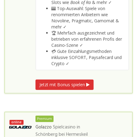
Slots wie
Book of Ra
& mehr ✓
🎰 Top‑Auswahl: Spiele von
renommierten Anbietern wie
Novoline, Pragmatic, Gamomat &
mehr ✓
🏆 Mehrfach ausgezeichnet und
betrieben von erfahrenen Profis der
Casino‑Szene ✓
💳 Gute Einzahlungsmethoden
inklusive SOFORT, Paysafecard und
Crypto ✓
Jetzt mit Bonus spielen
Premium
online
Golazzo
Spielcasino in
Schönberg bei Hermeskeil