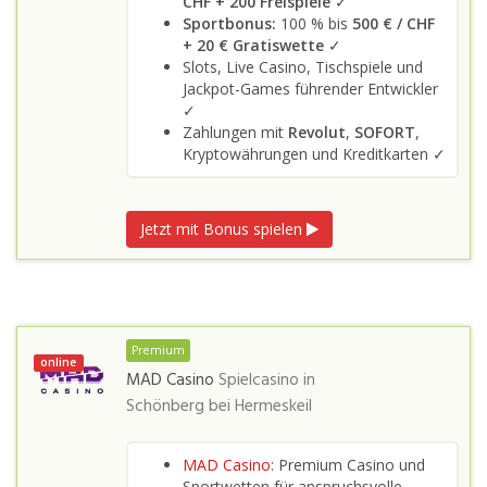
CHF + 200 Freispiele
✓
Sportbonus:
100 % bis
500 € / CHF
+ 20 € Gratiswette
✓
Slots, Live Casino, Tischspiele und
Jackpot-Games führender Entwickler
✓
Zahlungen mit
Revolut
,
SOFORT
,
Kryptowährungen und Kreditkarten ✓
Jetzt mit Bonus spielen
Premium
online
MAD Casino
Spielcasino in
Schönberg bei Hermeskeil
MAD Casino
: Premium Casino und
Sportwetten für anspruchsvolle