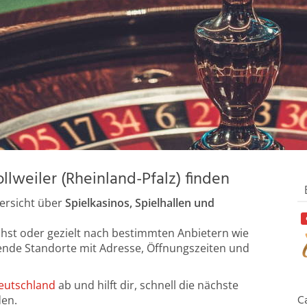
llweiler (Rheinland-Pfalz) finden
bersicht über
Spielkasinos,
Spielhallen und
uchst oder gezielt nach bestimmten Anbietern wie
sende Standorte mit Adresse, Öffnungszeiten und
Deutschland
ab und hilft dir, schnell die nächste
C
den.