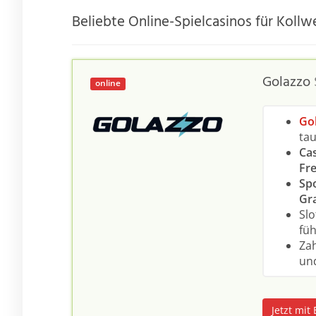
Beliebte Online-Spielcasinos für Kollw
Golazzo
online
Go
ta
Ca
Fre
Sp
Gr
Slo
füh
Za
un
Jetzt mit