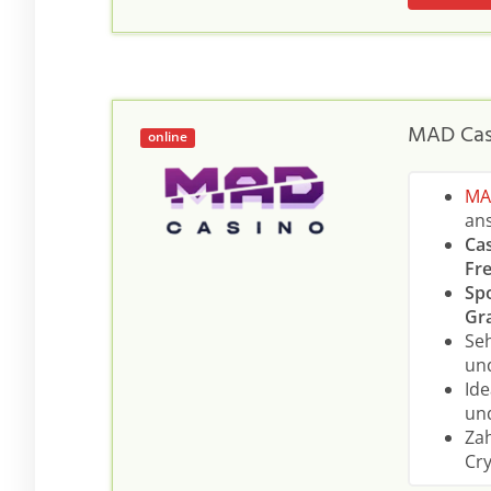
MAD Cas
online
MA
ans
Ca
Fre
Sp
Gr
Seh
un
Ide
und
Zah
Cr