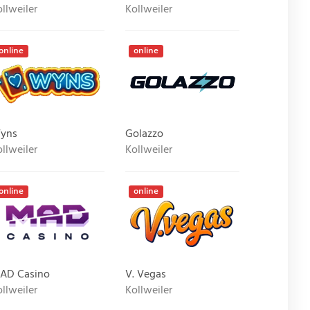
llweiler
Kollweiler
online
online
yns
Golazzo
llweiler
Kollweiler
online
online
AD Casino
V. Vegas
llweiler
Kollweiler