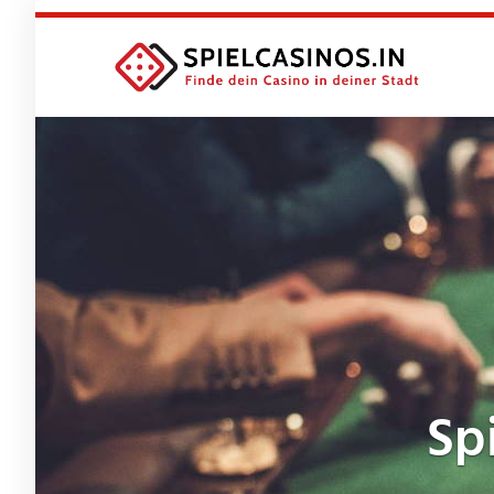
Skip
to
main
content
Sp