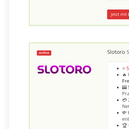
Jetzt mit
Slotoro
S
online
⭐
S
🔥
Fre
🎰 
Pr
💳 
Net
💸 
en
🏆 