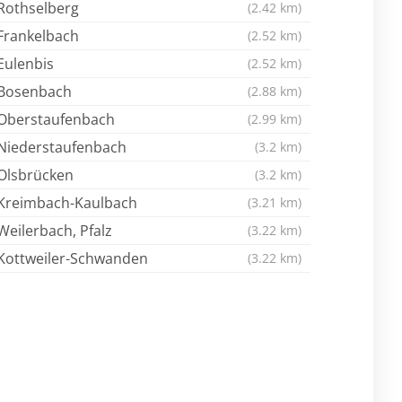
Rothselberg
(2.42 km)
Frankelbach
(2.52 km)
Eulenbis
(2.52 km)
Bosenbach
(2.88 km)
Oberstaufenbach
(2.99 km)
Niederstaufenbach
(3.2 km)
Olsbrücken
(3.2 km)
Kreimbach-Kaulbach
(3.21 km)
Weilerbach, Pfalz
(3.22 km)
Kottweiler-Schwanden
(3.22 km)