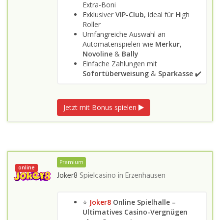
Extra-Boni
Exklusiver
VIP-Club
, ideal für High
Roller
Umfangreiche Auswahl an
Automatenspielen wie
Merkur
,
Novoline
&
Bally
Einfache Zahlungen mit
Sofortüberweisung
&
Sparkasse
✔️
Jetzt mit Bonus spielen
Premium
online
Joker8
Spielcasino in
Erzenhausen
⭐
Joker8
Online Spielhalle –
Ultimatives Casino-Vergnügen