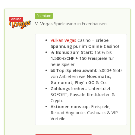
Premium
online
V. Vegas
Spielcasino in
Erzenhausen
Vulkan Vegas
Casino
– Erlebe
Spannung pur im Online-Casino!
🔥
Bonus zum Start:
150% bis
1.500 €/CHF + 150 Freispiele
für
neue Spieler
🎰
Top-Spieleauswahl:
5.000+ Slots
von Anbietern wie
Novomatic
,
Gamomat
,
Play’n GO
& Co.
Zahlungsfreiheit:
Unterstützt
SOFORT, Paysafe Kreditkarten &
Crypto
Aktionen nonstop:
Freispiele,
Reload-Angebote, Cashback & VIP-
Vorteile