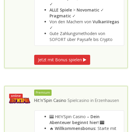
✓
ALLE Spiele
>
Novomatic
✓
Pragmatic
✓
Von den Machern von
VulkanVegas
✓
Gute Zahlungsmethoden von
SOFORT über Paysafe bis Crypto
Jetzt mit Bonus spielen
Premium
online
Hit’n’Spin Casino
Spielcasino in
Erzenhausen
🎰 Hit’n’Spin Casino
– Dein
Abenteuer beginnt hier! 🎰
🔥
Willkommensbonus:
Starte mit