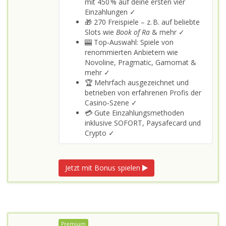
mit 450 % auf deine ersten vier
Einzahlungen ✓
🎁 270 Freispiele – z. B. auf beliebte
Slots wie
Book of Ra
& mehr ✓
🎰 Top‑Auswahl: Spiele von
renommierten Anbietern wie
Novoline, Pragmatic, Gamomat &
mehr ✓
🏆 Mehrfach ausgezeichnet und
betrieben von erfahrenen Profis der
Casino‑Szene ✓
💳 Gute Einzahlungsmethoden
inklusive SOFORT, Paysafecard und
Crypto ✓
Jetzt mit Bonus spielen
Premium