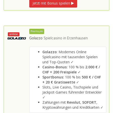
Jetzt mit Bonus spielen
Premium
online
Golazzo
Spielcasino in
Erzenhausen
Golazzo
: Modernes Online
Spielcasino mit tausenden Spielen
und Top-Quoten ✓
Casino-Bonus:
100 % bis
2.000 € /
CHF + 200 Freispiele
✓
Sportbonus:
100 % bis
500 € / CHF
+ 20 € Gratiswette
✓
Slots, Live Casino, Tischspiele und
Jackpot-Games führender Entwickler
✓
Zahlungen mit
Revolut
,
SOFORT
,
Kryptowährungen und Kreditkarten ✓