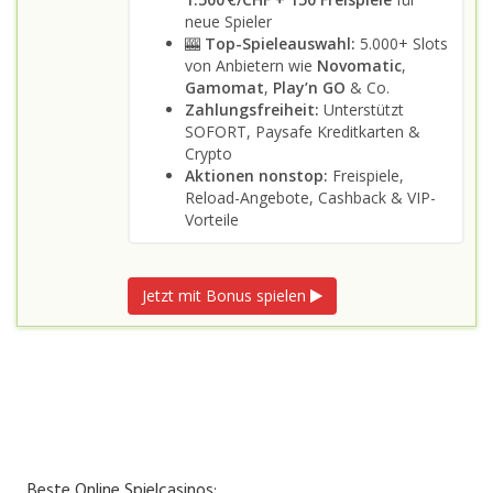
neue Spieler
🎰
Top-Spieleauswahl:
5.000+ Slots
von Anbietern wie
Novomatic
,
Gamomat
,
Play’n GO
& Co.
Zahlungsfreiheit:
Unterstützt
SOFORT, Paysafe Kreditkarten &
Crypto
Aktionen nonstop:
Freispiele,
Reload-Angebote, Cashback & VIP-
Vorteile
Jetzt mit Bonus spielen
Beste Online Spielcasinos: