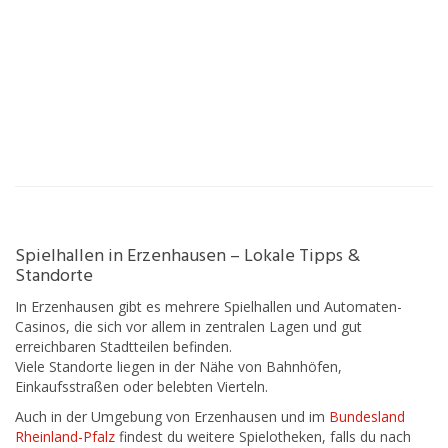
Spielhallen in Erzenhausen – Lokale Tipps &
Standorte
In Erzenhausen gibt es mehrere Spielhallen und Automaten-
Casinos, die sich vor allem in zentralen Lagen und gut
erreichbaren Stadtteilen befinden.
Viele Standorte liegen in der Nähe von Bahnhöfen,
Einkaufsstraßen oder belebten Vierteln.
Auch in der Umgebung von Erzenhausen und im
Bundesland
Rheinland-Pfalz
findest du weitere Spielotheken, falls du nach