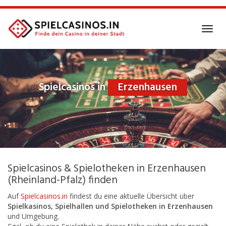
Skip
to
main
Toggl
content
navig
Spielcasinos in
Erzenhausen
Spielcasinos & Spielotheken in Erzenhausen
(Rheinland-Pfalz) finden
Auf
Spielcasinos.in
findest du eine aktuelle Übersicht über
Spielkasinos,
Spielhallen und Spielotheken in Erzenhausen
und Umgebung.