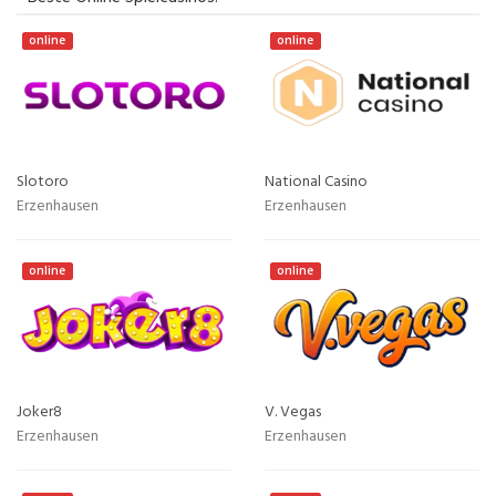
online
online
Slotoro
National Casino
Erzenhausen
Erzenhausen
online
online
Joker8
V. Vegas
Erzenhausen
Erzenhausen