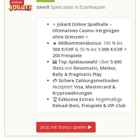
online
Joker8
Spielcasino in
Erzenhausen
⭐
Joker8 Online Spielhalle –
Ultimatives Casino-Vergnügen
ohne Grenzen!
⭐
🔥
Willkommensbonus
: 100 % bis
500 €/CHF
& 50 % bis
1.000 €/CHF
+
200 Freispiele
🎰
Top-Spielauswahl
: Über
5.600
Slots
von
Novomatic, Merkur,
Bally & Pragmatic Play
💳
Sichere Zahlungsmethoden
:
Akzeptiert
Visa, Mastercard &
Kryptowährungen
🏆
Exklusive Extras
: Regelmäßige
Reload-Boni, Freispiele & VIP-Club
Jetzt mit Bonus spielen