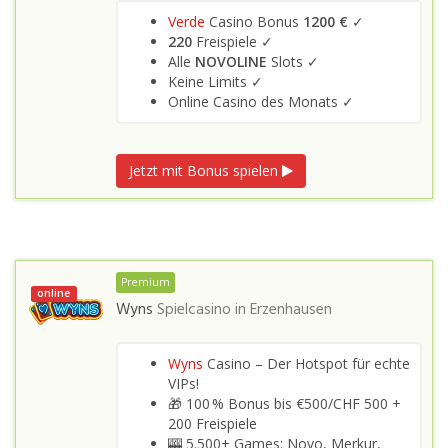
Verde
Casino Bonus
1200 €
✓
220
Freispiele ✓
Alle
NOVOLINE
Slots ✓
Keine Limits ✓
Online Casino des Monats ✓
Jetzt mit Bonus spielen
Premium
online
Wyns
Spielcasino in
Erzenhausen
Wyns
Casino – Der Hotspot für echte
VIPs!
🎁 100 % Bonus bis €500/CHF 500 +
200 Freispiele
🎰 5.500+ Games: Novo, Merkur,