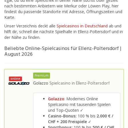
Egal, ob du eine Spielothek in deiner Nähe suchst oder gezielt
nach bestimmten Anbietern wie Merkur oder Löwen Play, hier
findest du passende Standorte mit Adresse, Öffnungszeiten und
Karte.
Unser Verzeichnis deckt alle
Spielcasinos in Deutschland
ab und
hilft dir, schnell die nächste Spielhalle in Ellenz-Poltersdorf und in
der Nähe zu finden.
Beliebte Online-Spielcasinos für Ellenz-Poltersdorf |
August 2026
Premium
online
Golazzo
Spielcasino in
Ellenz-Poltersdorf
Golazzo
: Modernes Online
Spielcasino mit tausenden Spielen
und Top-Quoten ✓
Casino-Bonus:
100 % bis
2.000 € /
CHF + 200 Freispiele
✓
Sportbonus:
100 % bis
500 € / CHF