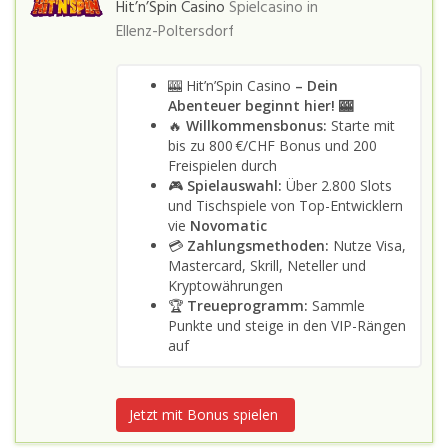
Hit’n’Spin Casino
Spielcasino in
Ellenz-Poltersdorf
🎰 Hit’n’Spin Casino
– Dein
Abenteuer beginnt hier! 🎰
🔥
Willkommensbonus:
Starte mit
bis zu 800 €/CHF Bonus und 200
Freispielen durch
🎮
Spielauswahl:
Über 2.800 Slots
und Tischspiele von Top-Entwicklern
vie
Novomatic
💳
Zahlungsmethoden:
Nutze Visa,
Mastercard, Skrill, Neteller und
Kryptowährungen
🏆
Treueprogramm:
Sammle
Punkte und steige in den VIP-Rängen
auf
Jetzt mit Bonus spielen