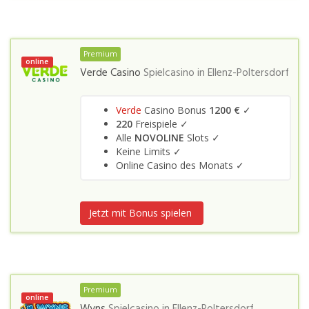
Premium
online
Verde Casino
Spielcasino in
Ellenz-Poltersdorf
Verde
Casino Bonus
1200 €
✓
220
Freispiele ✓
Alle
NOVOLINE
Slots ✓
Keine Limits ✓
Online Casino des Monats ✓
Jetzt mit Bonus spielen
Premium
online