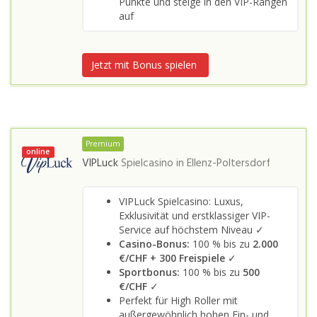
Punkte und steige in den VIP-Rängen
auf
Jetzt mit Bonus spielen
Premium
online
VIPLuck
Spielcasino in
Ellenz-Poltersdorf
VIPLuck Spielcasino: Luxus,
Exklusivität und erstklassiger VIP-
Service auf höchstem Niveau ✓
Casino-Bonus:
100 % bis zu
2.000
€/CHF + 300 Freispiele
✓
Sportbonus:
100 % bis zu
500
€/CHF
✓
Perfekt für High Roller mit
außergewöhnlich hohen Ein- und