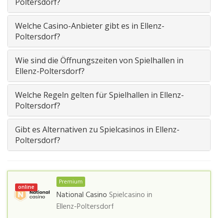
Poltersdorf?
Welche Casino-Anbieter gibt es in Ellenz-
Poltersdorf?
Wie sind die Öffnungszeiten von Spielhallen in
Ellenz-Poltersdorf?
Welche Regeln gelten für Spielhallen in Ellenz-
Poltersdorf?
Gibt es Alternativen zu Spielcasinos in Ellenz-
Poltersdorf?
Premium
online
National Casino
Spielcasino in
Ellenz-Poltersdorf