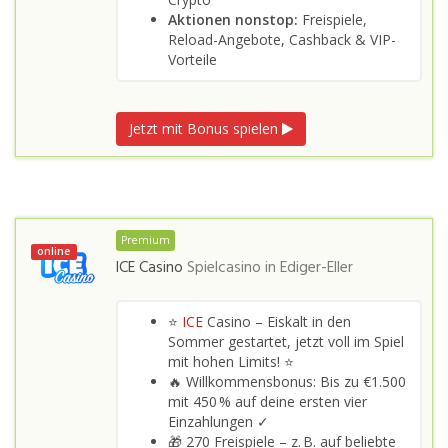
Aktionen nonstop:
Freispiele,
Reload-Angebote, Cashback & VIP-
Vorteile
Jetzt mit Bonus spielen
Premium
online
ICE Casino
Spielcasino in
Ediger-Eller
⭐
ICE
Casino – Eiskalt in den
Sommer gestartet, jetzt voll im Spiel
mit hohen Limits! ⭐
🔥 Willkommensbonus: Bis zu €1.500
mit 450 % auf deine ersten vier
Einzahlungen ✓
🎁 270 Freispiele – z. B. auf beliebte