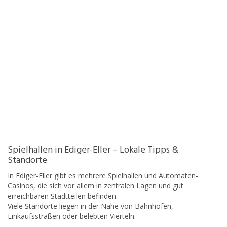
Spielhallen in Ediger-Eller – Lokale Tipps &
Standorte
In Ediger-Eller gibt es mehrere Spielhallen und Automaten-
Casinos, die sich vor allem in zentralen Lagen und gut
erreichbaren Stadtteilen befinden.
Viele Standorte liegen in der Nähe von Bahnhöfen,
Einkaufsstraßen oder belebten Vierteln.