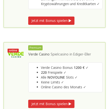
Kryptowährungen und Kreditkarten ✓
Jetzt mit Bonus spielen
Premium
online
Verde Casino
Spielcasino in
Ediger-Eller
Verde Casino Bonus
1200 €
✓
220
Freispiele ✓
Alle
NOVOLINE
Slots ✓
Keine Limits ✓
Online Casino des Monats ✓
Jetzt mit Bonus spielen