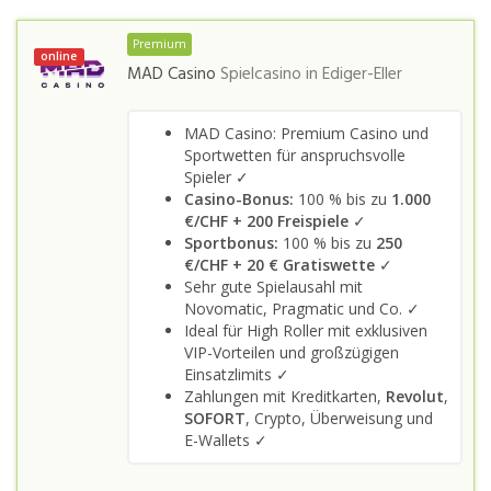
Premium
online
MAD Casino
Spielcasino in
Ediger-Eller
MAD Casino: Premium Casino und
Sportwetten für anspruchsvolle
Spieler ✓
Casino-Bonus:
100 % bis zu
1.000
€/CHF + 200 Freispiele
✓
Sportbonus:
100 % bis zu
250
€/CHF + 20 € Gratiswette
✓
Sehr gute Spielausahl mit
Novomatic, Pragmatic und Co. ✓
Ideal für High Roller mit exklusiven
VIP-Vorteilen und großzügigen
Einsatzlimits ✓
Zahlungen mit Kreditkarten,
Revolut
,
SOFORT
, Crypto, Überweisung und
E-Wallets ✓