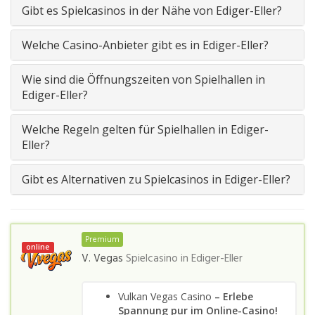
Gibt es Spielcasinos in der Nähe von Ediger-Eller?
Welche Casino-Anbieter gibt es in Ediger-Eller?
Wie sind die Öffnungszeiten von Spielhallen in
Ediger-Eller?
Welche Regeln gelten für Spielhallen in Ediger-
Eller?
Gibt es Alternativen zu Spielcasinos in Ediger-Eller?
Premium
online
V. Vegas
Spielcasino in
Ediger-Eller
Vulkan Vegas Casino
– Erlebe
Spannung pur im Online-Casino!