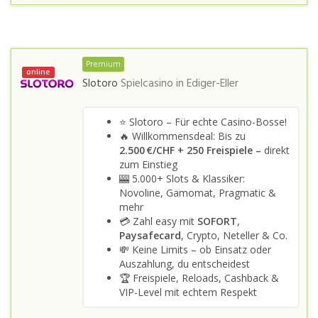
Premium
online
Slotoro
Spielcasino in
Ediger-Eller
⭐ Slotoro – Für echte Casino-Bosse!
🔥 Willkommensdeal: Bis zu
2.500 €/CHF + 250 Freispiele –
direkt
zum Einstieg
🎰 5.000+ Slots & Klassiker:
Novoline, Gamomat, Pragmatic &
mehr
💳 Zahl easy mit
SOFORT
,
Paysafecard
, Crypto, Neteller & Co.
💸 Keine Limits – ob Einsatz oder
Auszahlung, du entscheidest
🏆 Freispiele, Reloads, Cashback &
VIP-Level mit echtem Respekt