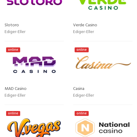
Slotoro
Verde Casino
Ediger-Eller
Ediger-Eller
online
online
MAD Casino
Casina
Ediger-Eller
Ediger-Eller
online
online