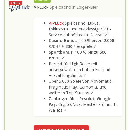
online
VIPLuck
Spielcasino in
Ediger-Eller
VIPLuck
Spielcasino: Luxus,
Exklusivität und erstklassiger VIP-
Service auf höchstem Niveau ✓
Casino-Bonus:
100 % bis zu
2.000
€/CHF + 300 Freispiele
✓
Sportbonus:
100 % bis zu
500
€/CHF
✓
Perfekt für High Roller mit
außergewöhnlich hohen Ein- und
Auszahlungslimits ✓
Über 5.000 Spiele von Novomatic,
Pragmatic Play, Gamomat und
weiteren Top-Studios ✓
Zahlungen über
Revolut
,
Google
Pay
, Crypto, Visa, Mastercard und E-
Wallets ✓