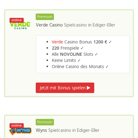
Premium
online
Verde Casino
Spielcasino in
Ediger-Eller
Verde
Casino Bonus
1200 €
✓
220
Freispiele ✓
Alle
NOVOLINE
Slots ✓
Keine Limits ✓
Online Casino des Monats ✓
Jetzt mit Bonus spielen
Premium
online
Wyns
Spielcasino in
Ediger-Eller