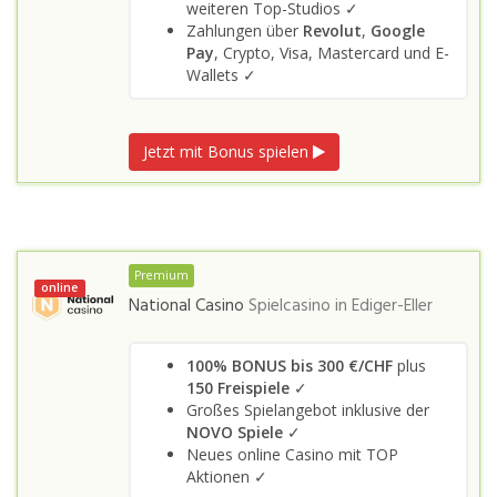
weiteren Top-Studios ✓
Zahlungen über
Revolut
,
Google
Pay
, Crypto, Visa, Mastercard und E-
Wallets ✓
Jetzt mit Bonus spielen
Premium
online
National Casino
Spielcasino in
Ediger-Eller
100% BONUS bis 300 €/CHF
plus
150 Freispiele
✓
Großes Spielangebot inklusive der
NOVO Spiele
✓
Neues online Casino mit TOP
Aktionen ✓