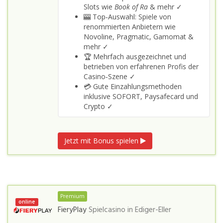
Slots wie
Book of Ra
& mehr ✓
🎰 Top‑Auswahl: Spiele von
renommierten Anbietern wie
Novoline, Pragmatic, Gamomat &
mehr ✓
🏆 Mehrfach ausgezeichnet und
betrieben von erfahrenen Profis der
Casino‑Szene ✓
💳 Gute Einzahlungsmethoden
inklusive SOFORT, Paysafecard und
Crypto ✓
Jetzt mit Bonus spielen
Premium
online
FieryPlay
Spielcasino in
Ediger-Eller