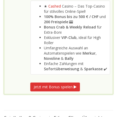
★
Cashed
Casino – Das Top-Casino
für stilvolles Online-Spiel!
100% Bonus bis zu 500 €
/ CHF
und
200 Freispiele
🎰
Bonus Crab & Weekly Reload
für
Extra-Boni
Exklusiver
VIP-Club
, ideal für High
Roller
Umfangreiche Auswahl an
Automatenspielen wie
Merkur
,
Novoline
&
Bally
Einfache Zahlungen mit
Sofortüberweisung
&
Sparkasse
✔️
Jetzt mit Bonus spielen