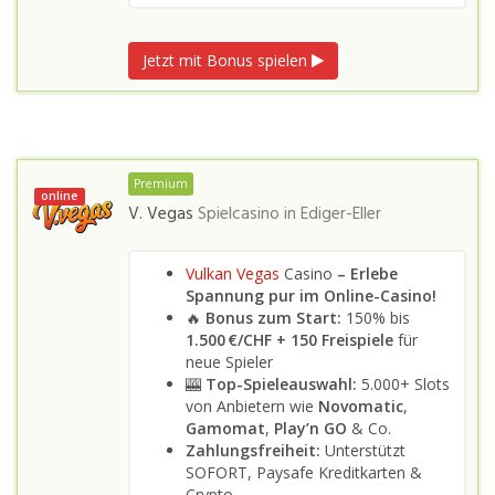
Jetzt mit Bonus spielen
Premium
online
V. Vegas
Spielcasino in
Ediger-Eller
Vulkan Vegas
Casino
– Erlebe
Spannung pur im Online-Casino!
🔥
Bonus zum Start:
150% bis
1.500 €/CHF + 150 Freispiele
für
neue Spieler
🎰
Top-Spieleauswahl:
5.000+ Slots
von Anbietern wie
Novomatic
,
Gamomat
,
Play’n GO
& Co.
Zahlungsfreiheit:
Unterstützt
SOFORT, Paysafe Kreditkarten &
Crypto