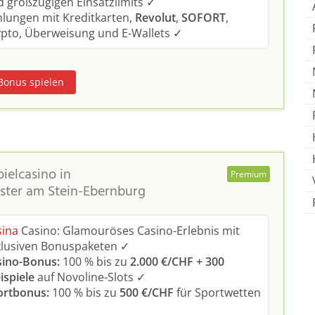
 großzügigen Einsatzlimits ✓
lungen mit Kreditkarten,
Revolut
,
SOFORT
,
ypto, Überweisung und E-Wallets ✓
 Bonus spielen
pielcasino in
Premium
ter am Stein-Ebernburg
sina
Casino: Glamouröses Casino-Erlebnis mit
klusiven Bonuspaketen ✓
sino-Bonus:
100 % bis zu
2.000 €/CHF + 300
ispiele
auf Novoline-Slots ✓
ortbonus:
100 % bis zu
500 €/CHF
für Sportwetten