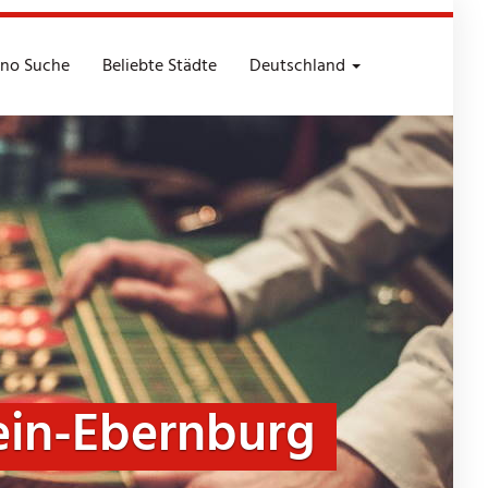
ino Suche
Beliebte Städte
Deutschland
ein-Ebernburg