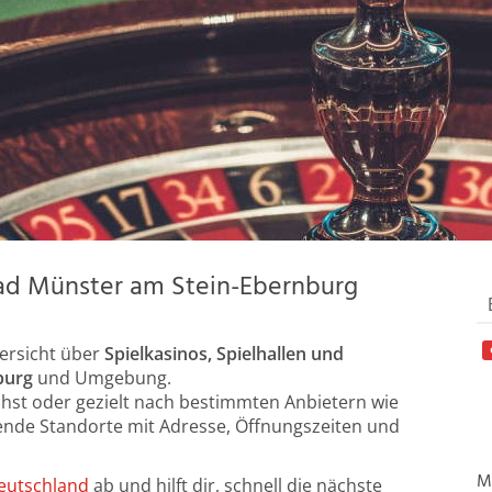
Bad Münster am Stein-Ebernburg
bersicht über
Spielkasinos,
Spielhallen und
burg
und Umgebung.
uchst oder gezielt nach bestimmten Anbietern wie
sende Standorte mit Adresse, Öffnungszeiten und
M
Deutschland
ab und hilft dir, schnell die nächste