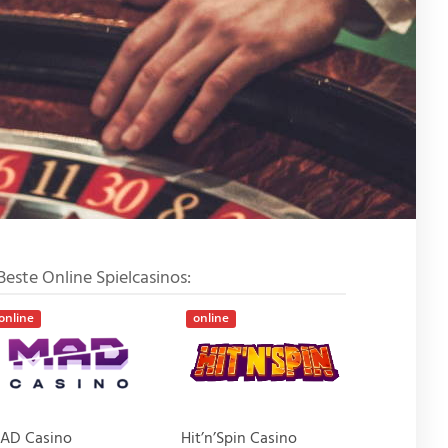
Beste Online Spielcasinos:
online
online
AD Casino
Hit’n’Spin Casino