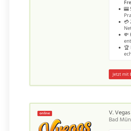
Fre
🎰 
Pr
💳 
Net
💸 
en
🏆 
ec
Jetzt mit
V. Vegas
online
Bad Müns