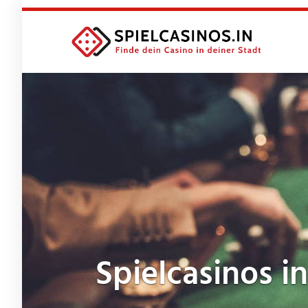
Skip
to
main
content
Spielcasinos i