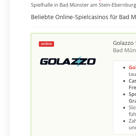
Spielhalle in Bad Münster am Stein-Ebernburg
Beliebte Online-Spielcasinos für Bad 
Golazzo
online
Bad Müns
Go
ta
Ca
Fre
Sp
Gr
Slo
füh
Za
un