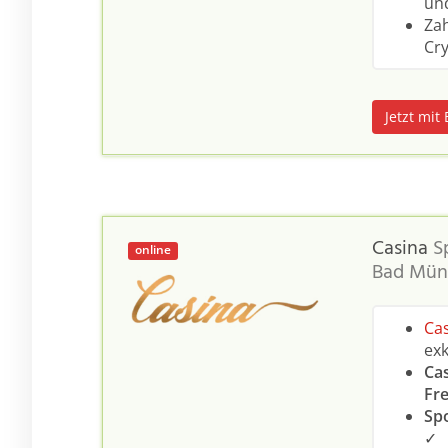
und
Zah
Cr
Jetzt mit
Casina
S
online
Bad Müns
Ca
ex
Ca
Fre
Sp
✓