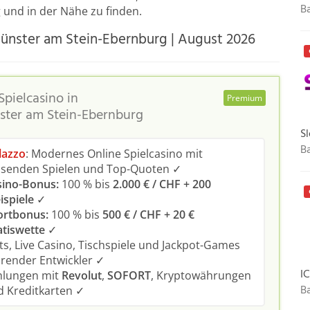
B
 und in der Nähe zu finden.
Münster am Stein-Ebernburg | August 2026
Spielcasino in
Premium
ter am Stein-Ebernburg
S
B
lazzo
: Modernes Online Spielcasino mit
usenden Spielen und Top-Quoten ✓
sino-Bonus:
100 % bis
2.000 € / CHF + 200
ispiele
✓
ortbonus:
100 % bis
500 € / CHF + 20 €
atiswette
✓
ts, Live Casino, Tischspiele und Jackpot-Games
render Entwickler ✓
I
hlungen mit
Revolut
,
SOFORT
, Kryptowährungen
B
d Kreditkarten ✓