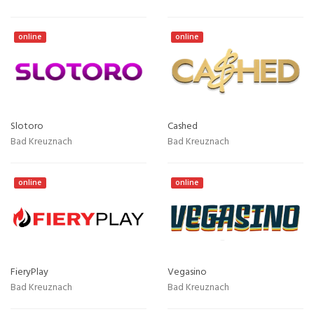
online
online
Slotoro
Cashed
Bad Kreuznach
Bad Kreuznach
online
online
FieryPlay
Vegasino
Bad Kreuznach
Bad Kreuznach