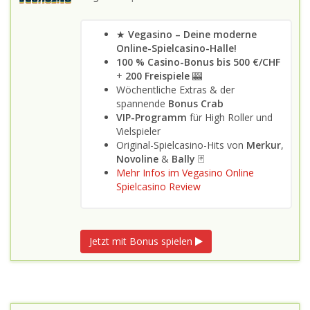
★
Vegasino – Deine moderne
Online-Spielcasino-Halle!
100 % Casino-Bonus bis 500 €/CHF
+
200 Freispiele
🎰
Wöchentliche Extras & der
spannende
Bonus Crab
VIP-Programm
für High Roller und
Vielspieler
Original-Spielcasino-Hits von
Merkur
,
Novoline
&
Bally
🃏
Mehr Infos im Vegasino Online
Spielcasino Review
Jetzt mit Bonus spielen