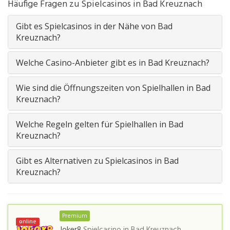
Häufige Fragen zu Spielcasinos in Bad Kreuznach
Gibt es Spielcasinos in der Nähe von Bad
Kreuznach?
Welche Casino-Anbieter gibt es in Bad Kreuznach?
Wie sind die Öffnungszeiten von Spielhallen in Bad
Kreuznach?
Welche Regeln gelten für Spielhallen in Bad
Kreuznach?
Gibt es Alternativen zu Spielcasinos in Bad
Kreuznach?
Premium
online