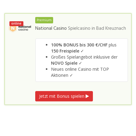
Premium
online
National Casino
Spielcasino in
Bad Kreuznach
100% BONUS bis 300 €/CHF
plus
150 Freispiele
✓
Großes Spielangebot inklusive der
NOVO Spiele
✓
Neues online Casino mit TOP
Aktionen ✓
Jetzt mit Bonus spielen