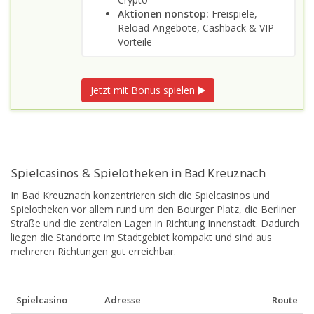
Aktionen nonstop:
Freispiele,
Reload-Angebote, Cashback & VIP-
Vorteile
Jetzt mit Bonus spielen
Spielcasinos & Spielotheken in Bad Kreuznach
In Bad Kreuznach konzentrieren sich die Spielcasinos und
Spielotheken vor allem rund um den Bourger Platz, die Berliner
Straße und die zentralen Lagen in Richtung Innenstadt. Dadurch
liegen die Standorte im Stadtgebiet kompakt und sind aus
mehreren Richtungen gut erreichbar.
Spielcasino
Adresse
Route