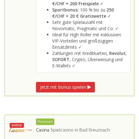
€/CHF + 200 Freispiele
✓
Sportbonus:
100 % bis zu
250
€/CHF + 20 € Gratiswette
✓
Sehr gute Spielausahl mit
Novomatic, Pragmatic und Co. ✓
Ideal für High Roller mit exklusiven
VIP-Vorteilen und großzügigen
Einsatzlimits ✓
Zahlungen mit Kreditkarten,
Revolut
,
SOFORT
, Crypto, Überweisung und
E-Wallets ✓
Jetzt mit Bonus spielen
Premium
online
Casina
Spielcasino in
Bad Kreuznach