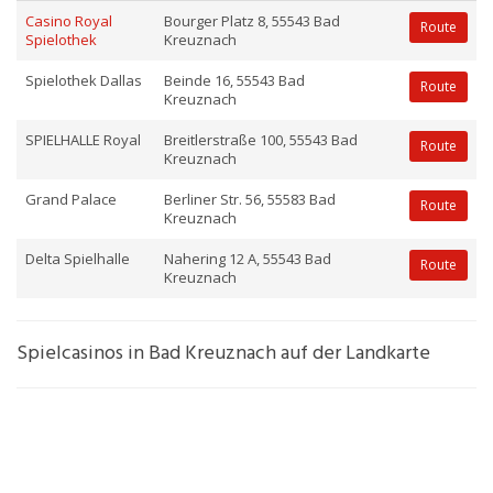
Casino Royal
Bourger Platz 8, 55543 Bad
Route
Spielothek
Kreuznach
Spielothek Dallas
Beinde 16, 55543 Bad
Route
Kreuznach
SPIELHALLE Royal
Breitlerstraße 100, 55543 Bad
Route
Kreuznach
Grand Palace
Berliner Str. 56, 55583 Bad
Route
Kreuznach
Delta Spielhalle
Nahering 12 A, 55543 Bad
Route
Kreuznach
Spielcasinos in Bad Kreuznach auf der Landkarte