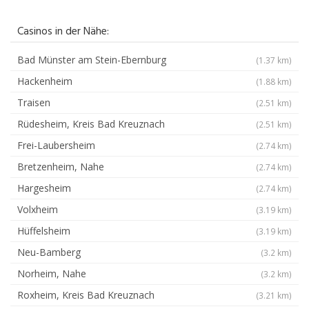
Casinos in der Nähe:
Bad Münster am Stein-Ebernburg
(1.37 km)
Hackenheim
(1.88 km)
Traisen
(2.51 km)
Rüdesheim, Kreis Bad Kreuznach
(2.51 km)
Frei-Laubersheim
(2.74 km)
Bretzenheim, Nahe
(2.74 km)
Hargesheim
(2.74 km)
Volxheim
(3.19 km)
Hüffelsheim
(3.19 km)
Neu-Bamberg
(3.2 km)
Norheim, Nahe
(3.2 km)
Roxheim, Kreis Bad Kreuznach
(3.21 km)