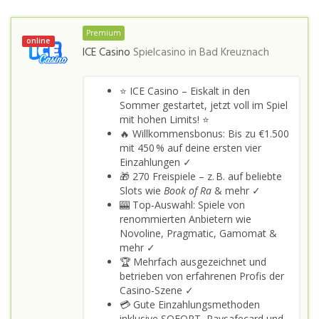
Premium
online
ICE Casino
Spielcasino in
Bad Kreuznach
⭐ ICE Casino – Eiskalt in den
Sommer gestartet, jetzt voll im Spiel
mit hohen Limits! ⭐
🔥 Willkommensbonus: Bis zu €1.500
mit 450 % auf deine ersten vier
Einzahlungen ✓
🎁 270 Freispiele – z. B. auf beliebte
Slots wie
Book of Ra
& mehr ✓
🎰 Top‑Auswahl: Spiele von
renommierten Anbietern wie
Novoline, Pragmatic, Gamomat &
mehr ✓
🏆 Mehrfach ausgezeichnet und
betrieben von erfahrenen Profis der
Casino‑Szene ✓
💳 Gute Einzahlungsmethoden
inklusive SOFORT, Paysafecard und