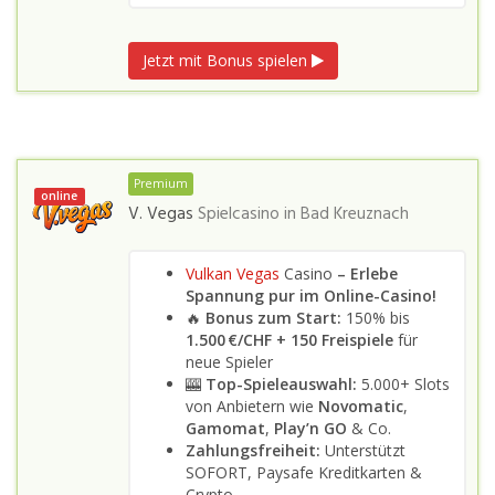
Jetzt mit Bonus spielen
Premium
online
V. Vegas
Spielcasino in
Bad Kreuznach
Vulkan Vegas
Casino
– Erlebe
Spannung pur im Online-Casino!
🔥
Bonus zum Start:
150% bis
1.500 €/CHF + 150 Freispiele
für
neue Spieler
🎰
Top-Spieleauswahl:
5.000+ Slots
von Anbietern wie
Novomatic
,
Gamomat
,
Play’n GO
& Co.
Zahlungsfreiheit:
Unterstützt
SOFORT, Paysafe Kreditkarten &
Crypto