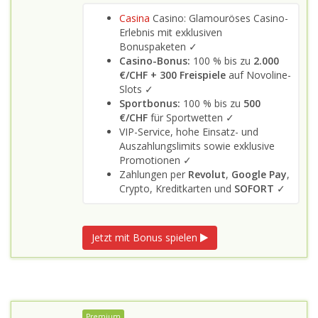
Casina
Casino: Glamouröses Casino-
Erlebnis mit exklusiven
Bonuspaketen ✓
Casino-Bonus:
100 % bis zu
2.000
€/CHF + 300 Freispiele
auf Novoline-
Slots ✓
Sportbonus:
100 % bis zu
500
€/CHF
für Sportwetten ✓
VIP-Service, hohe Einsatz- und
Auszahlungslimits sowie exklusive
Promotionen ✓
Zahlungen per
Revolut
,
Google Pay
,
Crypto, Kreditkarten und
SOFORT
✓
Jetzt mit Bonus spielen
Premium