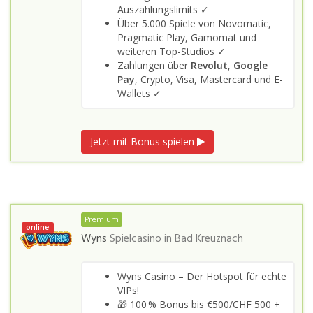
Auszahlungslimits ✓
Über 5.000 Spiele von Novomatic,
Pragmatic Play, Gamomat und
weiteren Top-Studios ✓
Zahlungen über
Revolut
,
Google
Pay
, Crypto, Visa, Mastercard und E-
Wallets ✓
Jetzt mit Bonus spielen
Premium
online
Wyns
Spielcasino in
Bad Kreuznach
Wyns Casino – Der Hotspot für echte
VIPs!
🎁 100 % Bonus bis €500/CHF 500 +