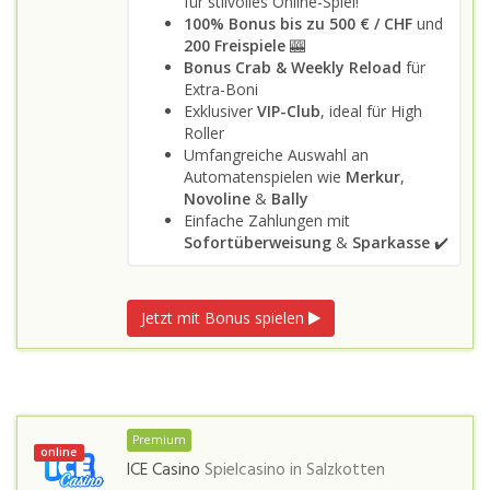
für stilvolles Online-Spiel!
100% Bonus bis zu 500 €
/ CHF
und
200 Freispiele
🎰
Bonus Crab & Weekly Reload
für
Extra-Boni
Exklusiver
VIP-Club
, ideal für High
Roller
Umfangreiche Auswahl an
Automatenspielen wie
Merkur
,
Novoline
&
Bally
Einfache Zahlungen mit
Sofortüberweisung
&
Sparkasse
✔️
Jetzt mit Bonus spielen
Premium
online
ICE Casino
Spielcasino in
Salzkotten