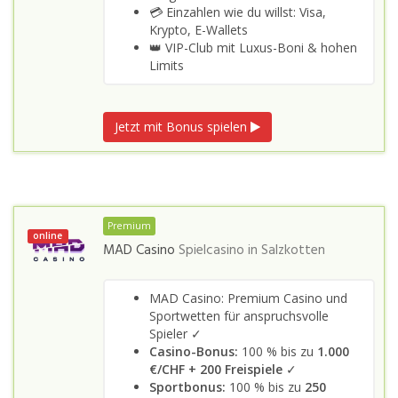
💳 Einzahlen wie du willst: Visa,
Krypto, E-Wallets
👑 VIP-Club mit Luxus-Boni & hohen
Limits
Jetzt mit Bonus spielen
Premium
online
MAD Casino
Spielcasino in
Salzkotten
MAD Casino: Premium Casino und
Sportwetten für anspruchsvolle
Spieler ✓
Casino-Bonus:
100 % bis zu
1.000
€/CHF + 200 Freispiele
✓
Sportbonus:
100 % bis zu
250