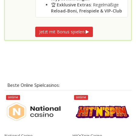
🏆
Exklusive Extras
: Regelmäßige
Reload-Boni, Freispiele & VIP-Club
Jetzt mit Bonus spielen
Beste Online Spielcasinos:
online
online