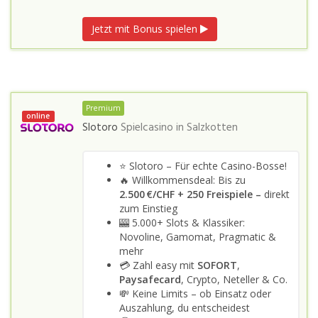
Jetzt mit Bonus spielen
Premium
online
Slotoro
Spielcasino in
Salzkotten
⭐ Slotoro – Für echte Casino-Bosse!
🔥 Willkommensdeal: Bis zu
2.500 €/CHF + 250 Freispiele –
direkt
zum Einstieg
🎰 5.000+ Slots & Klassiker:
Novoline, Gamomat, Pragmatic &
mehr
💳 Zahl easy mit
SOFORT
,
Paysafecard
, Crypto, Neteller & Co.
💸 Keine Limits – ob Einsatz oder
Auszahlung, du entscheidest