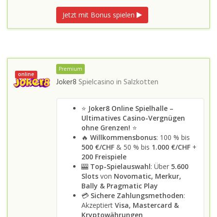
Jetzt mit Bonus spielen
Premium
online
Joker8
Spielcasino in
Salzkotten
⭐
Joker8 Online Spielhalle –
Ultimatives Casino-Vergnügen
ohne Grenzen!
⭐
🔥
Willkommensbonus
: 100 % bis
500 €/CHF
& 50 % bis
1.000 €/CHF
+
200 Freispiele
🎰
Top-Spielauswahl
: Über
5.600
Slots
von
Novomatic, Merkur,
Bally & Pragmatic Play
💳
Sichere Zahlungsmethoden
:
Akzeptiert
Visa, Mastercard &
Kryptowährungen