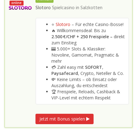
online
Slotoro
Spielcasino in
Salzkotten
⭐
Slotoro
– Für echte Casino-Bosse!
🔥 Willkommensdeal: Bis zu
2.500 €/CHF + 250 Freispiele –
direkt
zum Einstieg
🎰 5.000+ Slots & Klassiker:
Novoline, Gamomat, Pragmatic &
mehr
💳 Zahl easy mit
SOFORT
,
Paysafecard
, Crypto, Neteller & Co.
💸 Keine Limits – ob Einsatz oder
Auszahlung, du entscheidest
🏆 Freispiele, Reloads, Cashback &
VIP-Level mit echtem Respekt
Jetzt mit Bonus spielen