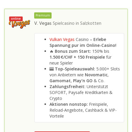
Premium
online
V. Vegas
Spielcasino in
Salzkotten
Vulkan Vegas
Casino
– Erlebe
Spannung pur im Online-Casino!
🔥
Bonus zum Start:
150% bis
1.500 €/CHF + 150 Freispiele
für
neue Spieler
🎰
Top-Spieleauswahl:
5.000+ Slots
von Anbietern wie
Novomatic
,
Gamomat
,
Play’n GO
& Co.
Zahlungsfreiheit:
Unterstützt
SOFORT, Paysafe Kreditkarten &
Crypto
Aktionen nonstop:
Freispiele,
Reload-Angebote, Cashback & VIP-
Vorteile