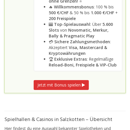
ohne Grenzen!
⭐
🔥
Willkommensbonus
: 100 % bis
500 €/CHF
& 50 % bis
1.000 €/CHF
+
200 Freispiele
🎰
Top-Spielauswahl
: Über
5.600
Slots
von
Novomatic, Merkur,
Bally & Pragmatic Play
💳
Sichere Zahlungsmethoden
:
Akzeptiert
Visa, Mastercard &
Kryptowährungen
🏆
Exklusive Extras
: Regelmäßige
Reload-Boni, Freispiele & VIP-Club
Jetzt mit Bonus spielen
Spielhallen & Casinos in Salzkotten – Übersicht
Hier findest du eine Auswahl bekannter Spielotheken und