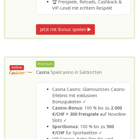
🏆 Freispiele, Reloads, Cashback &
VIP-Level mit echtem Respekt
Jetzt mit Bonus spielen
Premium
online
Casina
Spielcasino in
Salzkotten
Casina Casino: Glamouröses Casino-
Erlebnis mit exklusiven
Bonuspaketen ✓
Casino-Bonus:
100 % bis zu
2.000
€/CHF + 300 Freispiele
auf Novoline-
Slots ✓
Sportbonus:
100 % bis zu
500
€/CHF
für Sportwetten ✓
VIP-Service, hohe Einsatz- und