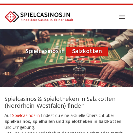
Skip
to
main
Toggl
content
navig
Spielcasinos in
Salzkotten
Spielcasinos & Spielotheken in Salzkotten
(Nordrhein-Westfalen) finden
Auf
Spielcasinos.in
findest du eine aktuelle Übersicht über
Spielkasinos,
Spielhallen und Spielotheken in Salzkotten
und Umgebung.