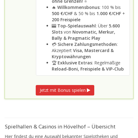
ohne Grenzen!
⭐
🔥
Willkommensbonus
: 100 % bis
500 €/CHF
& 50 % bis
1.000 €/CHF
+
200 Freispiele
🎰
Top-Spielauswahl
: Über
5.600
Slots
von
Novomatic, Merkur,
Bally & Pragmatic Play
💳
Sichere Zahlungsmethoden
:
Akzeptiert
Visa, Mastercard &
Kryptowährungen
🏆
Exklusive Extras
: Regelmäßige
Reload-Boni, Freispiele & VIP-Club
Jetzt mit Bonus spielen
Spielhallen & Casinos in Hövelhof – Übersicht
Hier findest du eine Auswahl bekannter Spielotheken und