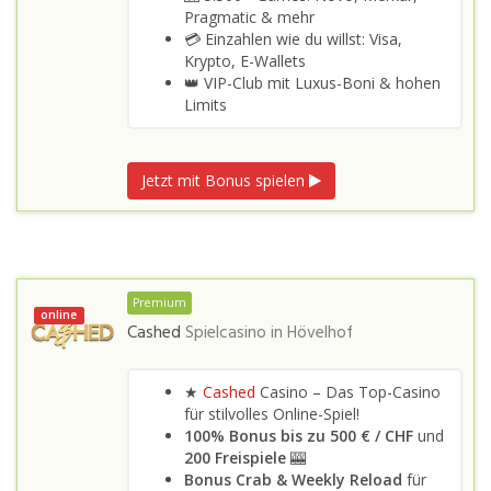
Pragmatic & mehr
💳 Einzahlen wie du willst: Visa,
Krypto, E-Wallets
👑 VIP-Club mit Luxus-Boni & hohen
Limits
Jetzt mit Bonus spielen
Premium
online
Cashed
Spielcasino in
Hövelhof
★
Cashed
Casino – Das Top-Casino
für stilvolles Online-Spiel!
100% Bonus bis zu 500 €
/ CHF
und
200 Freispiele
🎰
Bonus Crab & Weekly Reload
für