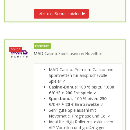
Jetzt mit Bonus spielen
Premium
online
MAD Casino
Spielcasino in
Hövelhof
MAD Casino: Premium Casino und
Sportwetten für anspruchsvolle
Spieler ✓
Casino-Bonus:
100 % bis zu
1.000
€/CHF + 200 Freispiele
✓
Sportbonus:
100 % bis zu
250
€/CHF + 20 € Gratiswette
✓
Sehr gute Spielausahl mit
Novomatic, Pragmatic und Co. ✓
Ideal für High Roller mit exklusiven
VIP-Vorteilen und großzügigen