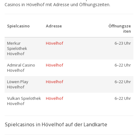
Casinos in Hövelhof mit Adresse und Öffnungszeiten.
Spielcasino
Adresse
Öffnungsze
iten
Merkur
Hövelhof
6–23 Uhr
Spielothek
Hövelhof
Admiral Casino
Hövelhof
6–22 Uhr
Hövelhof
Löwen Play
Hövelhof
6–22 Uhr
Hövelhof
Vulkan Spielothek
Hövelhof
6–22 Uhr
Hövelhof
Spielcasinos in Hövelhof auf der Landkarte