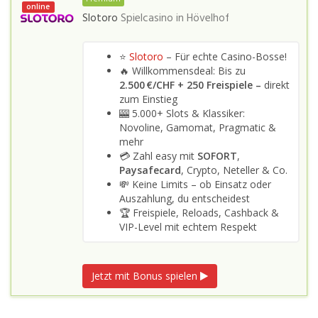
online
Slotoro
Spielcasino in
Hövelhof
⭐
Slotoro
– Für echte Casino-Bosse!
🔥 Willkommensdeal: Bis zu
2.500 €/CHF + 250 Freispiele –
direkt
zum Einstieg
🎰 5.000+ Slots & Klassiker:
Novoline, Gamomat, Pragmatic &
mehr
💳 Zahl easy mit
SOFORT
,
Paysafecard
, Crypto, Neteller & Co.
💸 Keine Limits – ob Einsatz oder
Auszahlung, du entscheidest
🏆 Freispiele, Reloads, Cashback &
VIP-Level mit echtem Respekt
Jetzt mit Bonus spielen