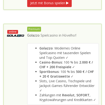
Jetzt mit Bonus spielen
Premium
online
Golazzo
Spielcasino in
Hövelhof
Golazzo
: Modernes Online
Spielcasino mit tausenden Spielen
und Top-Quoten ✓
Casino-Bonus:
100 % bis
2.000 € /
CHF + 200 Freispiele
✓
Sportbonus:
100 % bis
500 € / CHF
+ 20 € Gratiswette
✓
Slots, Live Casino, Tischspiele und
Jackpot-Games führender Entwickler
✓
Zahlungen mit
Revolut
,
SOFORT
,
Kryptowährungen und Kreditkarten ✓