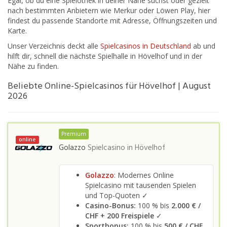
Egal, ob du eine Spielothek in deiner Nähe suchst oder gezielt
nach bestimmten Anbietern wie Merkur oder Löwen Play, hier
findest du passende Standorte mit Adresse, Öffnungszeiten und
Karte.
Unser Verzeichnis deckt alle
Spielcasinos in Deutschland
ab und
hilft dir, schnell die nächste Spielhalle in Hövelhof und in der
Nähe zu finden.
Beliebte Online-Spielcasinos für Hövelhof | August
2026
Premium
online
Golazzo
Spielcasino in
Hövelhof
Golazzo
: Modernes Online
Spielcasino mit tausenden Spielen
und Top-Quoten ✓
Casino-Bonus:
100 % bis
2.000 € /
CHF + 200 Freispiele
✓
Sportbonus:
100 % bis
500 € / CHF