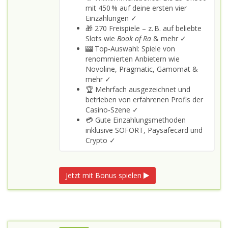
mit 450 % auf deine ersten vier
Einzahlungen ✓
🎁 270 Freispiele – z. B. auf beliebte
Slots wie
Book of Ra
& mehr ✓
🎰 Top‑Auswahl: Spiele von
renommierten Anbietern wie
Novoline, Pragmatic, Gamomat &
mehr ✓
🏆 Mehrfach ausgezeichnet und
betrieben von erfahrenen Profis der
Casino‑Szene ✓
💳 Gute Einzahlungsmethoden
inklusive SOFORT, Paysafecard und
Crypto ✓
Jetzt mit Bonus spielen