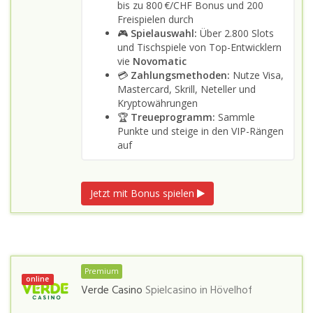
bis zu 800 €/CHF Bonus und 200
Freispielen durch
🎮
Spielauswahl:
Über 2.800 Slots
und Tischspiele von Top-Entwicklern
vie
Novomatic
💳
Zahlungsmethoden:
Nutze Visa,
Mastercard, Skrill, Neteller und
Kryptowährungen
🏆
Treueprogramm:
Sammle
Punkte und steige in den VIP-Rängen
auf
Jetzt mit Bonus spielen
Premium
online
Verde Casino
Spielcasino in
Hövelhof