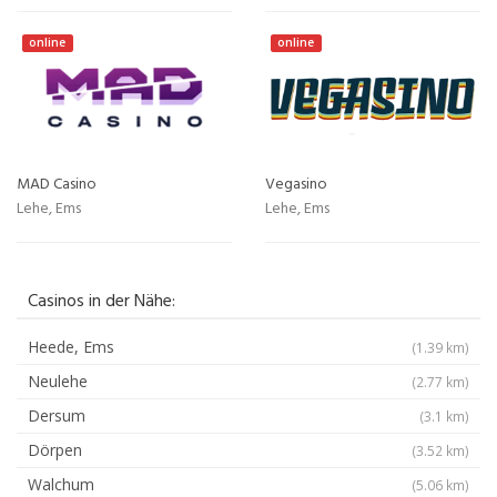
online
online
MAD Casino
Vegasino
Lehe, Ems
Lehe, Ems
Casinos in der Nähe:
Heede, Ems
(1.39 km)
Neulehe
(2.77 km)
Dersum
(3.1 km)
Dörpen
(3.52 km)
Walchum
(5.06 km)