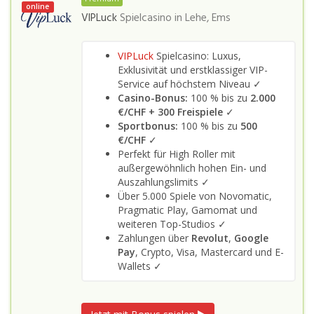
online
VIPLuck
Spielcasino in
Lehe, Ems
VIPLuck
Spielcasino: Luxus,
Exklusivität und erstklassiger VIP-
Service auf höchstem Niveau ✓
Casino-Bonus:
100 % bis zu
2.000
€/CHF + 300 Freispiele
✓
Sportbonus:
100 % bis zu
500
€/CHF
✓
Perfekt für High Roller mit
außergewöhnlich hohen Ein- und
Auszahlungslimits ✓
Über 5.000 Spiele von Novomatic,
Pragmatic Play, Gamomat und
weiteren Top-Studios ✓
Zahlungen über
Revolut
,
Google
Pay
, Crypto, Visa, Mastercard und E-
Wallets ✓