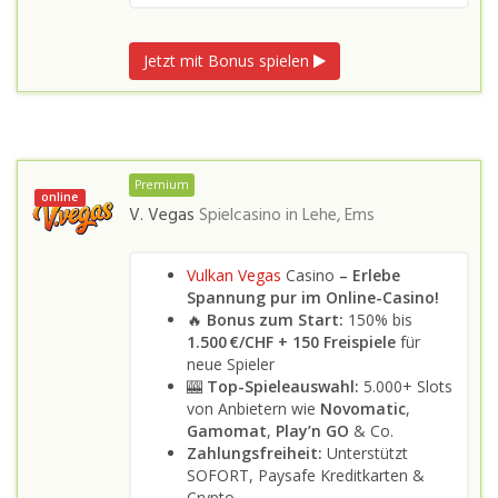
Jetzt mit Bonus spielen
Premium
online
V. Vegas
Spielcasino in
Lehe, Ems
Vulkan Vegas
Casino
– Erlebe
Spannung pur im Online-Casino!
🔥
Bonus zum Start:
150% bis
1.500 €/CHF + 150 Freispiele
für
neue Spieler
🎰
Top-Spieleauswahl:
5.000+ Slots
von Anbietern wie
Novomatic
,
Gamomat
,
Play’n GO
& Co.
Zahlungsfreiheit:
Unterstützt
SOFORT, Paysafe Kreditkarten &
Crypto