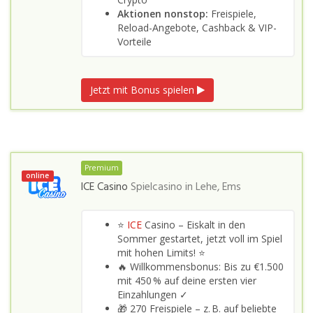
Aktionen nonstop:
Freispiele,
Reload-Angebote, Cashback & VIP-
Vorteile
Jetzt mit Bonus spielen
Premium
online
ICE Casino
Spielcasino in
Lehe, Ems
⭐
ICE
Casino – Eiskalt in den
Sommer gestartet, jetzt voll im Spiel
mit hohen Limits! ⭐
🔥 Willkommensbonus: Bis zu €1.500
mit 450 % auf deine ersten vier
Einzahlungen ✓
🎁 270 Freispiele – z. B. auf beliebte