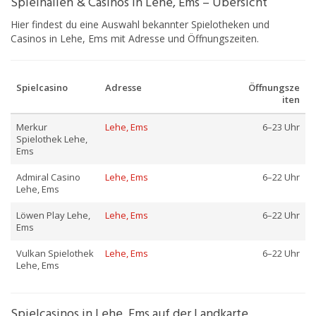
Spielhallen & Casinos in Lehe, Ems – Übersicht
Hier findest du eine Auswahl bekannter Spielotheken und
Casinos in Lehe, Ems mit Adresse und Öffnungszeiten.
Spielcasino
Adresse
Öffnungsze
iten
Merkur
Lehe, Ems
6–23 Uhr
Spielothek Lehe,
Ems
Admiral Casino
Lehe, Ems
6–22 Uhr
Lehe, Ems
Löwen Play Lehe,
Lehe, Ems
6–22 Uhr
Ems
Vulkan Spielothek
Lehe, Ems
6–22 Uhr
Lehe, Ems
Spielcasinos in Lehe, Ems auf der Landkarte