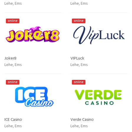
Lehe, Ems
Lehe, Ems
online
online
Joker8
VIPLuck
Lehe, Ems
Lehe, Ems
online
online
ICE Casino
Verde Casino
Lehe, Ems
Lehe, Ems