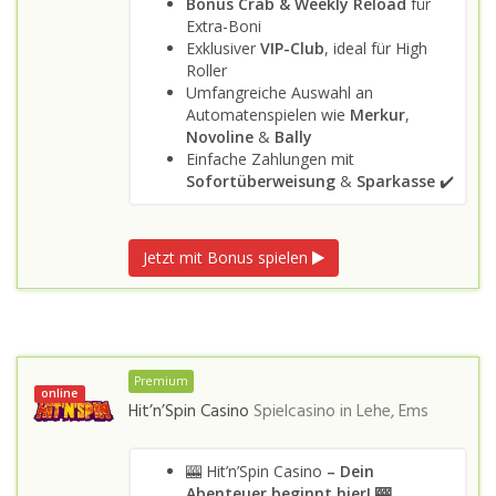
Bonus Crab & Weekly Reload
für
Extra-Boni
Exklusiver
VIP-Club
, ideal für High
Roller
Umfangreiche Auswahl an
Automatenspielen wie
Merkur
,
Novoline
&
Bally
Einfache Zahlungen mit
Sofortüberweisung
&
Sparkasse
✔️
Jetzt mit Bonus spielen
Premium
online
Hit’n’Spin Casino
Spielcasino in
Lehe, Ems
🎰 Hit’n’Spin Casino
– Dein
Abenteuer beginnt hier! 🎰