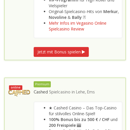
Vielspieler
Original-Spielcasino-Hits von
Merkur
,
Novoline
&
Bally
🃏
Mehr Infos im Vegasino Online
Spielcasino Review
Jetzt mit Bonus spielen
Premium
online
Cashed
Spielcasino in
Lehe, Ems
★ Cashed Casino – Das Top-Casino
für stilvolles Online-Spiel!
100% Bonus bis zu 500 €
/ CHF
und
200 Freispiele
🎰