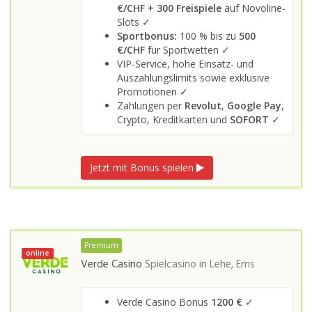
€/CHF + 300 Freispiele
auf Novoline-
Slots ✓
Sportbonus:
100 % bis zu
500
€/CHF
für Sportwetten ✓
VIP-Service, hohe Einsatz- und
Auszahlungslimits sowie exklusive
Promotionen ✓
Zahlungen per
Revolut
,
Google Pay
,
Crypto, Kreditkarten und
SOFORT
✓
Jetzt mit Bonus spielen
Premium
online
Verde Casino
Spielcasino in
Lehe, Ems
Verde Casino Bonus
1200 €
✓