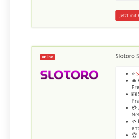
Jetzt mit
Slotoro
S
online
⭐
S
🔥
Fre
🎰 
Pr
💳 
Net
💸 
en
🏆 