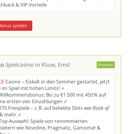
hback & VIP-Vorteile
 Bonus spielen
no
Spielcasino in
Kluse, Emsl
Premium
CE
Casino – Eiskalt in den Sommer gestartet, jetzt
l im Spiel mit hohen Limits! ⭐
Willkommensbonus: Bis zu €1.500 mit 450 % auf
ne ersten vier Einzahlungen ✓
270 Freispiele – z. B. auf beliebte Slots wie
Book of
& mehr ✓
 Top‑Auswahl: Spiele von renommierten
bietern wie Novoline, Pragmatic, Gamomat &