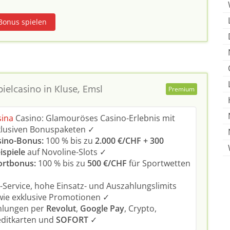
 Bonus spielen
pielcasino in
Kluse, Emsl
Premium
sina
Casino: Glamouröses Casino-Erlebnis mit
klusiven Bonuspaketen ✓
sino-Bonus:
100 % bis zu
2.000 €/CHF + 300
ispiele
auf Novoline-Slots ✓
ortbonus:
100 % bis zu
500 €/CHF
für Sportwetten
-Service, hohe Einsatz- und Auszahlungslimits
wie exklusive Promotionen ✓
hlungen per
Revolut
,
Google Pay
, Crypto,
editkarten und
SOFORT
✓