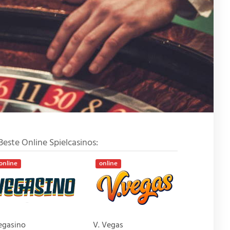
Beste Online Spielcasinos:
online
online
egasino
V. Vegas