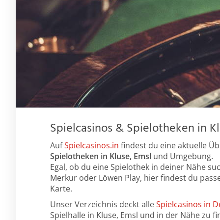
Spielcasinos & Spielotheken in K
Auf
Spielcasinos.in
findest du eine aktuelle Ü
Spielotheken in Kluse, Emsl
und Umgebung.
Egal, ob du eine Spielothek in deiner Nähe s
Merkur oder Löwen Play, hier findest du pas
Karte.
Unser Verzeichnis deckt alle
Spielcasinos in 
Spielhalle in Kluse, Emsl und in der Nähe zu f