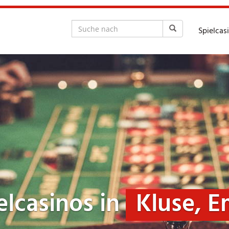
Spielcas
elcasinos in
Kluse, E