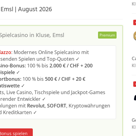
Kl
, Emsl | August 2026
Spielcasino in
Kluse, Emsl
Premium
lazzo
: Modernes Online Spielcasino mit
C
usenden Spielen und Top-Quoten ✓
Kl
sino-Bonus:
100 % bis
2.000 € / CHF + 200
ispiele
✓
ortbonus:
100 % bis
500 € / CHF + 20 €
atiswette
✓
ts, Live Casino, Tischspiele und Jackpot-Games
render Entwickler ✓
hlungen mit
Revolut
,
SOFORT
, Kryptowährungen
d Kreditkarten ✓
G
Kl
 Bonus spielen