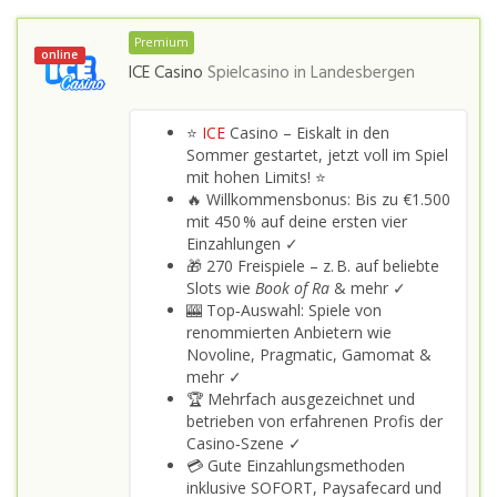
Premium
online
ICE Casino
Spielcasino in
Landesbergen
⭐
ICE
Casino – Eiskalt in den
Sommer gestartet, jetzt voll im Spiel
mit hohen Limits! ⭐
🔥 Willkommensbonus: Bis zu €1.500
mit 450 % auf deine ersten vier
Einzahlungen ✓
🎁 270 Freispiele – z. B. auf beliebte
Slots wie
Book of Ra
& mehr ✓
🎰 Top‑Auswahl: Spiele von
renommierten Anbietern wie
Novoline, Pragmatic, Gamomat &
mehr ✓
🏆 Mehrfach ausgezeichnet und
betrieben von erfahrenen Profis der
Casino‑Szene ✓
💳 Gute Einzahlungsmethoden
inklusive SOFORT, Paysafecard und