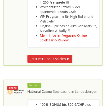
+
200 Freispiele
🎰
Wöchentliche Extras & der
spannende
Bonus Crab
VIP-Programm
für High Roller und
Vielspieler
Original-Spielcasino-Hits von
Merkur
,
Novoline
&
Bally
🃏
Mehr Infos im Vegasino Online
Spielcasino Review
Jetzt mit Bonus spielen
Premium
online
National Casino
Spielcasino in
Landesbergen
100% BONUS bis 300 €/CHF
plus