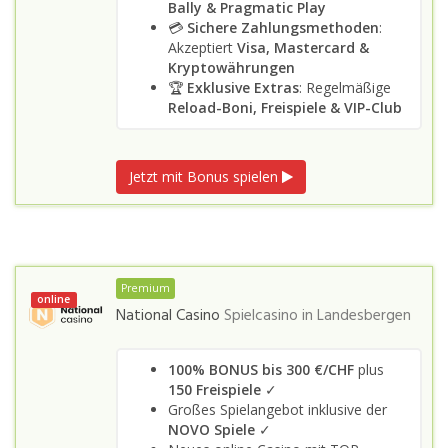
Bally & Pragmatic Play
💳
Sichere Zahlungsmethoden
:
Akzeptiert
Visa, Mastercard &
Kryptowährungen
🏆
Exklusive Extras
: Regelmäßige
Reload-Boni, Freispiele & VIP-Club
Jetzt mit Bonus spielen
Premium
online
National Casino
Spielcasino in
Landesbergen
100% BONUS bis 300 €/CHF
plus
150 Freispiele
✓
Großes Spielangebot inklusive der
NOVO Spiele
✓