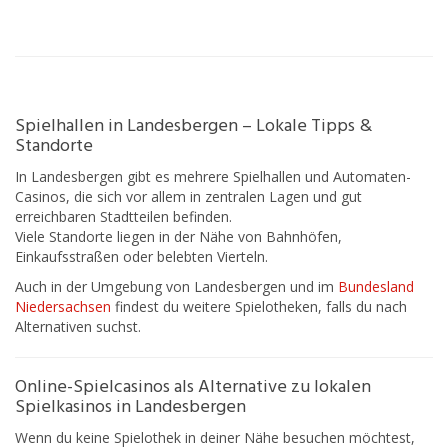
Spielhallen in Landesbergen – Lokale Tipps &
Standorte
In Landesbergen gibt es mehrere Spielhallen und Automaten-
Casinos, die sich vor allem in zentralen Lagen und gut
erreichbaren Stadtteilen befinden.
Viele Standorte liegen in der Nähe von Bahnhöfen,
Einkaufsstraßen oder belebten Vierteln.
Auch in der Umgebung von Landesbergen und im
Bundesland
Niedersachsen
findest du weitere Spielotheken, falls du nach
Alternativen suchst.
Online-Spielcasinos als Alternative zu lokalen
Spielkasinos in Landesbergen
Wenn du keine Spielothek in deiner Nähe besuchen möchtest,