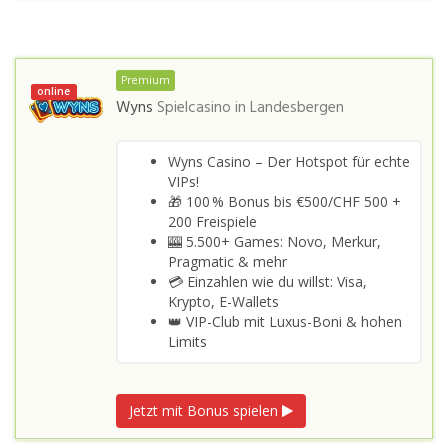
Premium
online
Wyns
Spielcasino in
Landesbergen
Wyns Casino – Der Hotspot für echte
VIPs!
🎁 100 % Bonus bis €500/CHF 500 +
200 Freispiele
🎰 5.500+ Games: Novo, Merkur,
Pragmatic & mehr
💳 Einzahlen wie du willst: Visa,
Krypto, E-Wallets
👑 VIP-Club mit Luxus-Boni & hohen
Limits
Jetzt mit Bonus spielen