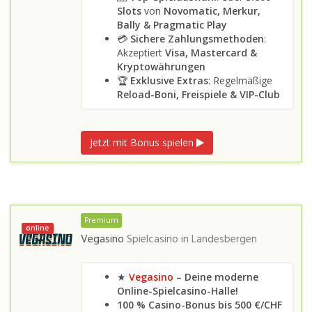
Slots
von
Novomatic, Merkur,
Bally & Pragmatic Play
💳
Sichere Zahlungsmethoden
:
Akzeptiert
Visa, Mastercard &
Kryptowährungen
🏆
Exklusive Extras
: Regelmäßige
Reload-Boni, Freispiele & VIP-Club
Jetzt mit Bonus spielen
Premium
online
Vegasino
Spielcasino in
Landesbergen
★
Vegasino
– Deine moderne
Online-Spielcasino-Halle!
100 % Casino-Bonus bis 500 €/CHF