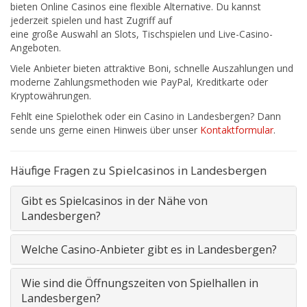
bieten Online Casinos eine flexible Alternative. Du kannst
jederzeit spielen und hast Zugriff auf
eine große Auswahl an Slots, Tischspielen und Live-Casino-
Angeboten.
Viele Anbieter bieten attraktive Boni, schnelle Auszahlungen und
moderne Zahlungsmethoden wie PayPal, Kreditkarte oder
Kryptowährungen.
Fehlt eine Spielothek oder ein Casino in Landesbergen? Dann
sende uns gerne einen Hinweis über unser
Kontaktformular
.
Häufige Fragen zu Spielcasinos in Landesbergen
Gibt es Spielcasinos in der Nähe von
Landesbergen?
Welche Casino-Anbieter gibt es in Landesbergen?
Wie sind die Öffnungszeiten von Spielhallen in
Landesbergen?