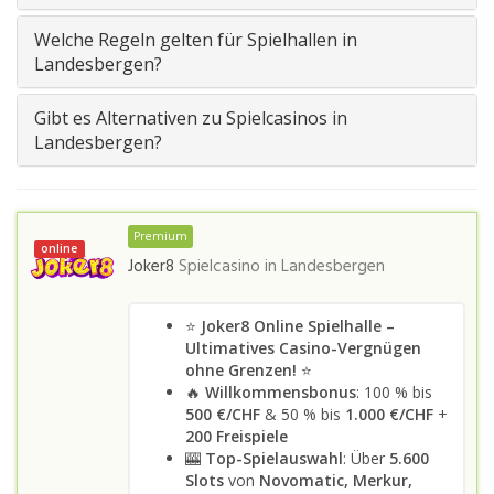
Welche Regeln gelten für Spielhallen in
Landesbergen?
Gibt es Alternativen zu Spielcasinos in
Landesbergen?
Premium
online
Joker8
Spielcasino in
Landesbergen
⭐
Joker8 Online Spielhalle –
Ultimatives Casino-Vergnügen
ohne Grenzen!
⭐
🔥
Willkommensbonus
: 100 % bis
500 €/CHF
& 50 % bis
1.000 €/CHF
+
200 Freispiele
🎰
Top-Spielauswahl
: Über
5.600
Slots
von
Novomatic, Merkur,