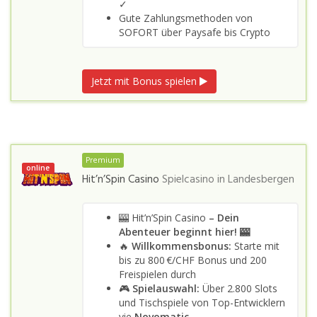
✓
Gute Zahlungsmethoden von
SOFORT über Paysafe bis Crypto
Jetzt mit Bonus spielen
Premium
online
Hit’n’Spin Casino
Spielcasino in
Landesbergen
🎰 Hit’n’Spin Casino
– Dein
Abenteuer beginnt hier! 🎰
🔥
Willkommensbonus:
Starte mit
bis zu 800 €/CHF Bonus und 200
Freispielen durch
🎮
Spielauswahl:
Über 2.800 Slots
und Tischspiele von Top-Entwicklern
vie
Novomatic