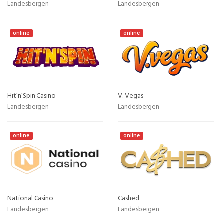
Landesbergen
Landesbergen
online
online
Hit’n’Spin Casino
V. Vegas
Landesbergen
Landesbergen
online
online
National Casino
Cashed
Landesbergen
Landesbergen