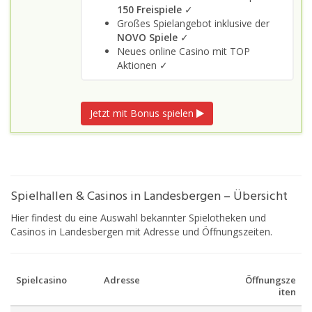
150 Freispiele
✓
Großes Spielangebot inklusive der
NOVO Spiele
✓
Neues online Casino mit TOP
Aktionen ✓
Jetzt mit Bonus spielen
Spielhallen & Casinos in Landesbergen – Übersicht
Hier findest du eine Auswahl bekannter Spielotheken und
Casinos in Landesbergen mit Adresse und Öffnungszeiten.
Spielcasino
Adresse
Öffnungsze
iten