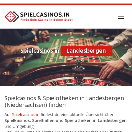
Skip
to
main
Toggl
content
navig
Spielcasinos in
Landesbergen
Spielcasinos & Spielotheken in Landesbergen
(Niedersachsen) finden
Auf
Spielcasinos.in
findest du eine aktuelle Übersicht über
Spielkasinos,
Spielhallen und Spielotheken in Landesbergen
und Umgebung.