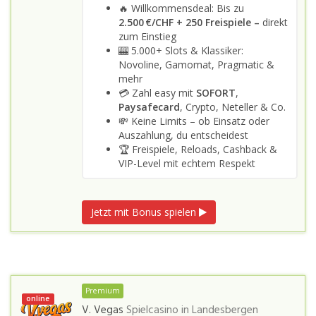
🔥 Willkommensdeal: Bis zu
2.500 €/CHF + 250 Freispiele –
direkt
zum Einstieg
🎰 5.000+ Slots & Klassiker:
Novoline, Gamomat, Pragmatic &
mehr
💳 Zahl easy mit
SOFORT
,
Paysafecard
, Crypto, Neteller & Co.
💸 Keine Limits – ob Einsatz oder
Auszahlung, du entscheidest
🏆 Freispiele, Reloads, Cashback &
VIP-Level mit echtem Respekt
Jetzt mit Bonus spielen
Premium
online
V. Vegas
Spielcasino in
Landesbergen