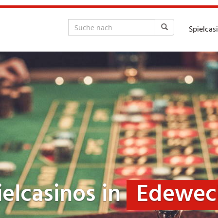
Spielcas
ielcasinos in
Edewec