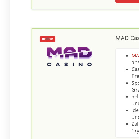
MAD Cas
online
MA
ans
Ca
Fre
Sp
Gr
Seh
un
Ide
und
Zah
Cr