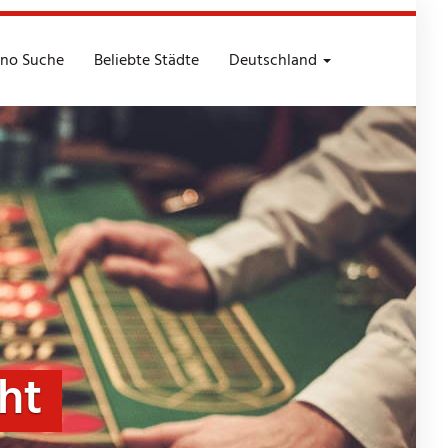
ino Suche
Beliebte Städte
Deutschland
ht