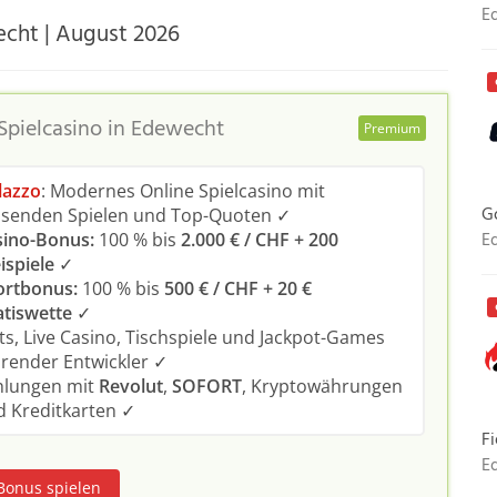
E
echt | August 2026
Spielcasino in
Edewecht
Premium
lazzo
: Modernes Online Spielcasino mit
G
usenden Spielen und Top-Quoten ✓
E
sino-Bonus:
100 % bis
2.000 € / CHF + 200
ispiele
✓
ortbonus:
100 % bis
500 € / CHF + 20 €
atiswette
✓
ts, Live Casino, Tischspiele und Jackpot-Games
render Entwickler ✓
hlungen mit
Revolut
,
SOFORT
, Kryptowährungen
d Kreditkarten ✓
Fi
E
 Bonus spielen