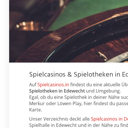
Spielcasinos & Spielotheken in 
Auf
Spielcasinos.in
findest du eine aktuelle Ü
Spielotheken in Edewecht
und Umgebung.
Egal, ob du eine Spielothek in deiner Nähe s
Merkur oder Löwen Play, hier findest du pas
Karte.
Unser Verzeichnis deckt alle
Spielcasinos in 
Spielhalle in Edewecht und in der Nähe zu fin