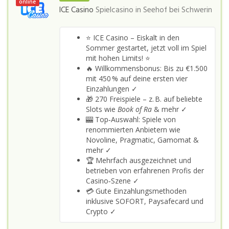
online
ICE Casino
Spielcasino in
Seehof bei Schwerin
⭐ ICE Casino – Eiskalt in den
Sommer gestartet, jetzt voll im Spiel
mit hohen Limits! ⭐
🔥 Willkommensbonus: Bis zu €1.500
mit 450 % auf deine ersten vier
Einzahlungen ✓
🎁 270 Freispiele – z. B. auf beliebte
Slots wie
Book of Ra
& mehr ✓
🎰 Top‑Auswahl: Spiele von
renommierten Anbietern wie
Novoline, Pragmatic, Gamomat &
mehr ✓
🏆 Mehrfach ausgezeichnet und
betrieben von erfahrenen Profis der
Casino‑Szene ✓
💳 Gute Einzahlungsmethoden
inklusive SOFORT, Paysafecard und
Crypto ✓