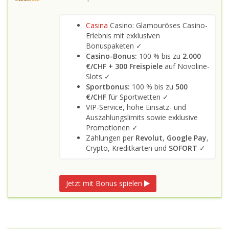
Casina
Casino: Glamouröses Casino-
Erlebnis mit exklusiven
Bonuspaketen ✓
Casino-Bonus:
100 % bis zu
2.000
€/CHF + 300 Freispiele
auf Novoline-
Slots ✓
Sportbonus:
100 % bis zu
500
€/CHF
für Sportwetten ✓
VIP-Service, hohe Einsatz- und
Auszahlungslimits sowie exklusive
Promotionen ✓
Zahlungen per
Revolut
,
Google Pay
,
Crypto, Kreditkarten und
SOFORT
✓
Jetzt mit Bonus spielen