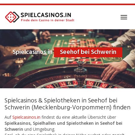
Skip
to
main
Toggl
content
navig
Spielcasinos in
Seehof bei Schwerin
Spielcasinos & Spielotheken in Seehof bei
Schwerin (Mecklenburg-Vorpommern) finden
Auf
Spielcasinos.in
findest du eine aktuelle Übersicht über
Spielkasinos,
Spielhallen und Spielotheken in Seehof bei
Schwerin
und Umgebung.