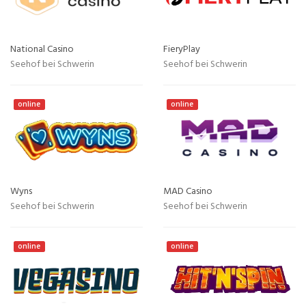
National Casino
FieryPlay
Seehof bei Schwerin
Seehof bei Schwerin
online
online
Wyns
MAD Casino
Seehof bei Schwerin
Seehof bei Schwerin
online
online