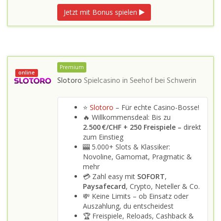
Jetzt mit Bonus spielen
Premium
online
Slotoro
Spielcasino in
Seehof bei Schwerin
⭐
Slotoro
– Für echte Casino-Bosse!
🔥 Willkommensdeal: Bis zu
2.500 €/CHF + 250 Freispiele –
direkt
zum Einstieg
🎰 5.000+ Slots & Klassiker:
Novoline, Gamomat, Pragmatic &
mehr
💳 Zahl easy mit
SOFORT
,
Paysafecard
, Crypto, Neteller & Co.
💸 Keine Limits – ob Einsatz oder
Auszahlung, du entscheidest
🏆 Freispiele, Reloads, Cashback &