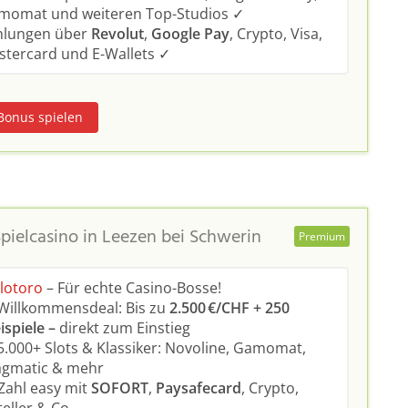
momat und weiteren Top-Studios ✓
hlungen über
Revolut
,
Google Pay
, Crypto, Visa,
stercard und E-Wallets ✓
 Bonus spielen
pielcasino in
Leezen bei Schwerin
Premium
lotoro
– Für echte Casino-Bosse!
 Willkommensdeal: Bis zu
2.500 €/CHF + 250
ispiele –
direkt zum Einstieg
5.000+ Slots & Klassiker: Novoline, Gamomat,
agmatic & mehr
Zahl easy mit
SOFORT
,
Paysafecard
, Crypto,