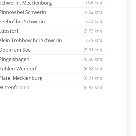
Schwerin, Mecklenburg
(3.6 km)
Pinnow bei Schwerin
(4.02 km)
Seehof bei Schwerin
(4.4 km)
Lübstorf
(5.73 km)
Klein Trebbow bei Schwerin
(5.9 km)
Dobin am See
(5.91 km)
Pingelshagen
(6.56 km)
Kuhlen-Wendorf
(6.68 km)
Plate, Mecklenburg
(6.91 km)
Wittenförden
(6.93 km)