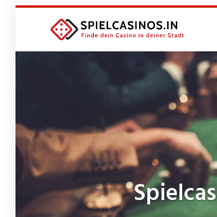
Skip
to
main
content
Spielcas