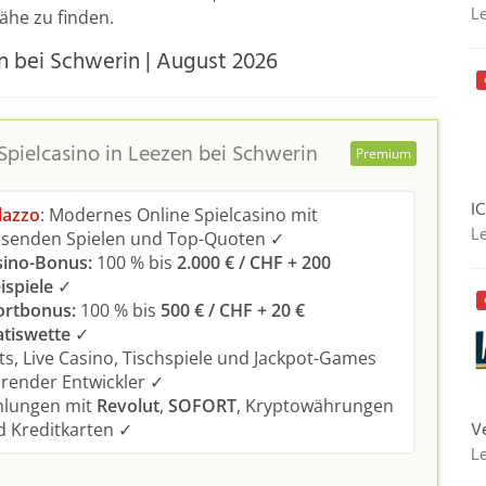
L
ähe zu finden.
en bei Schwerin | August 2026
Spielcasino in
Leezen bei Schwerin
Premium
I
lazzo
: Modernes Online Spielcasino mit
L
usenden Spielen und Top-Quoten ✓
sino-Bonus:
100 % bis
2.000 € / CHF + 200
ispiele
✓
ortbonus:
100 % bis
500 € / CHF + 20 €
atiswette
✓
ts, Live Casino, Tischspiele und Jackpot-Games
render Entwickler ✓
hlungen mit
Revolut
,
SOFORT
, Kryptowährungen
V
d Kreditkarten ✓
L