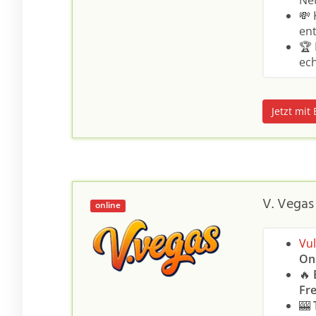
Net
💸 
en
🏆 
ec
Jetzt mit
V. Vegas
online
Vu
Onl
🔥
Fre
🎰