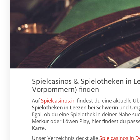
Spielcasinos & Spielotheken in 
Vorpommern) finden
Auf
Spielcasinos.in
findest du eine aktuelle Ü
Spielotheken in Leezen bei Schwerin
und Umg
Egal, ob du eine Spielothek in deiner Nähe s
Merkur oder Löwen Play, hier findest du pas
Karte.
Unser Verzeichnis deckt alle
Spielcasinos in 