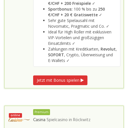
€/CHF + 200 Freispiele
✓
Sportbonus:
100 % bis zu
250
€/CHF + 20 € Gratiswette
✓
Sehr gute Spielausahl mit
Novomatic, Pragmatic und Co. ✓
Ideal für High Roller mit exklusiven
VIP-Vorteilen und großzügigen
Einsatzlimits ✓
Zahlungen mit Kreditkarten,
Revolut
,
SOFORT
, Crypto, Überweisung und
E-Wallets ✓
Jetzt mit Bonus spielen
Premium
online
Casina
Spielcasino in
Röckwitz