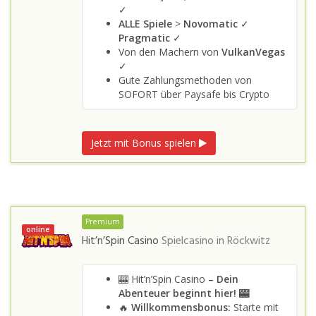
✓
ALLE Spiele
>
Novomatic
✓
Pragmatic
✓
Von den Machern von
VulkanVegas
✓
Gute Zahlungsmethoden von
SOFORT über Paysafe bis Crypto
Jetzt mit Bonus spielen
Premium
online
Hit’n’Spin Casino
Spielcasino in
Röckwitz
🎰 Hit’n’Spin Casino
– Dein
Abenteuer beginnt hier! 🎰
🔥
Willkommensbonus:
Starte mit