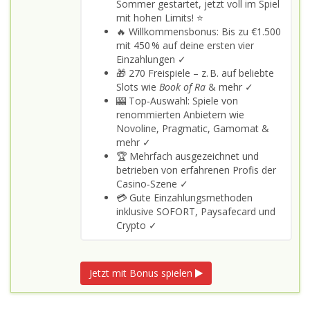
Sommer gestartet, jetzt voll im Spiel
mit hohen Limits! ⭐
🔥 Willkommensbonus: Bis zu €1.500
mit 450 % auf deine ersten vier
Einzahlungen ✓
🎁 270 Freispiele – z. B. auf beliebte
Slots wie
Book of Ra
& mehr ✓
🎰 Top‑Auswahl: Spiele von
renommierten Anbietern wie
Novoline, Pragmatic, Gamomat &
mehr ✓
🏆 Mehrfach ausgezeichnet und
betrieben von erfahrenen Profis der
Casino‑Szene ✓
💳 Gute Einzahlungsmethoden
inklusive SOFORT, Paysafecard und
Crypto ✓
Jetzt mit Bonus spielen