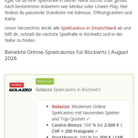
Egal, ob du eine Spielothek in deiner Nähe suchst oder gezielt
nach bestimmten Anbietern wie Merkur oder Löwen Play, hier
findest du passende Standorte mit Adresse, Öffnungszeiten und
Karte.
Unser Verzeichnis deckt alle
Spielcasinos in Deutschland
ab und
hilft dir, schnell die nächste Spielhalle in Röckwitz und in der
Nähe zu finden.
Beliebte Online-Spielcasinos für Röckwitz | August
2026
Premium
online
Golazzo
Spielcasino in
Röckwitz
Golazzo
: Modernes Online
Spielcasino mit tausenden Spielen
und Top-Quoten ✓
Casino-Bonus:
100 % bis
2.000 € /
CHF + 200 Freispiele
✓
Sportbonus:
100 % bis
500 € / CHF