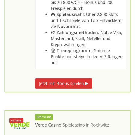
bis zu 800 €/CHF Bonus und 200
Freispielen durch
🎮
Spielauswahl:
Über 2.800 Slots
und Tischspiele von Top-Entwicklern
vie
Novomatic
💳
Zahlungsmethoden:
Nutze Visa,
Mastercard, Skrill, Neteller und
Kryptowährungen
🏆
Treueprogramm:
Sammle
Punkte und steige in den VIP-Rängen
auf
Jetzt mit Bonus spielen
Premium
online
Verde Casino
Spielcasino in
Röckwitz