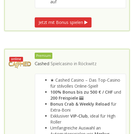
auf
Jetzt mit Bonus spielen
Premium
online
Cashed
Spielcasino in
Röckwitz
★ Cashed Casino – Das Top-Casino
für stilvolles Online-Spiel!
100% Bonus bis zu 500 €
/ CHF
und
200 Freispiele
🎰
Bonus Crab & Weekly Reload
für
Extra-Boni
Exklusiver
VIP-Club
, ideal für High
Roller
Umfangreiche Auswahl an
Automatenspielen wie
Merkur
,