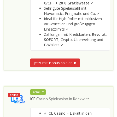
€/CHF + 20 € Gratiswette
✓
Sehr gute Spielausahl mit
Novomatic, Pragmatic und Co. ✓
Ideal für High Roller mit exklusiven
VIP-Vorteilen und großzügigen
Einsatzlimits ✓
Zahlungen mit Kreditkarten,
Revolut
,
SOFORT
, Crypto, Überweisung und
E-Wallets ✓
Jetzt mit Bonus spielen
Premium
online
ICE Casino
Spielcasino in
Röckwitz
⭐ ICE Casino – Eiskalt in den