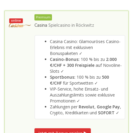
Premium
online
Casina
Spielcasino in
Röckwitz
Casina Casino: Glamouröses Casino-
Erlebnis mit exklusiven
Bonuspaketen ✓
Casino-Bonus:
100 % bis zu
2.000
€/CHF + 300 Freispiele
auf Novoline-
Slots ✓
Sportbonus:
100 % bis zu
500
€/CHF
für Sportwetten ✓
VIP-Service, hohe Einsatz- und
Auszahlungslimits sowie exklusive
Promotionen ✓
Zahlungen per
Revolut
,
Google Pay
,
Crypto, Kreditkarten und
SOFORT
✓