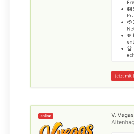
Fre
🎰 
Pr
💳 
Net
💸 
en
🏆 
ec
Jetzt mit
V. Vegas
online
Altenhag