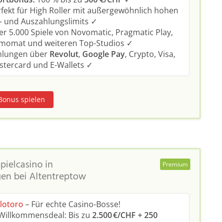
fekt für High Roller mit außergewöhnlich hohen
- und Auszahlungslimits ✓
r 5.000 Spiele von Novomatic, Pragmatic Play,
momat und weiteren Top-Studios ✓
hlungen über
Revolut
,
Google Pay
, Crypto, Visa,
stercard und E-Wallets ✓
 Bonus spielen
pielcasino in
Premium
en bei Altentreptow
lotoro
– Für echte Casino-Bosse!
 Willkommensdeal: Bis zu
2.500 €/CHF + 250