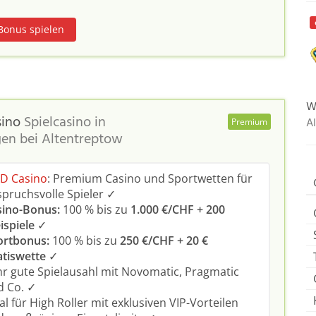
 Bonus spielen
W
ino
Spielcasino in
A
Premium
en bei Altentreptow
D Casino
: Premium Casino und Sportwetten für
pruchsvolle Spieler ✓
sino-Bonus:
100 % bis zu
1.000 €/CHF + 200
ispiele
✓
ortbonus:
100 % bis zu
250 €/CHF + 20 €
atiswette
✓
r gute Spielausahl mit Novomatic, Pragmatic
d Co. ✓
al für High Roller mit exklusiven VIP-Vorteilen