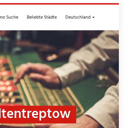
ino Suche
Beliebte Städte
Deutschland
ltentreptow