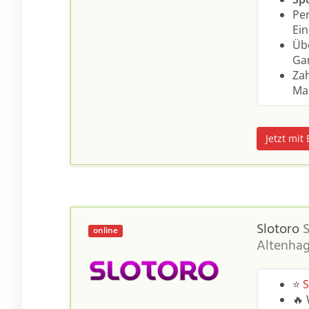
Per
Ein
Übe
Ga
Za
Ma
Jetzt mit
Slotoro
S
online
Altenhag
⭐
S
🔥