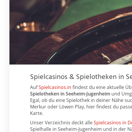
Spielcasinos & Spielotheken in 
Auf
Spielcasinos.in
findest du eine aktuelle Ü
Spielotheken in Seeheim-Jugenheim
und Umg
Egal, ob du eine Spielothek in deiner Nähe s
Merkur oder Löwen Play, hier findest du pas
Karte.
Unser Verzeichnis deckt alle
Spielcasinos in 
Spielhalle in Seeheim-Jugenheim und in der N