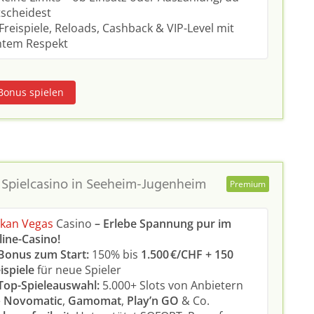
tscheidest
Freispiele, Reloads, Cashback & VIP-Level mit
htem Respekt
 Bonus spielen
Spielcasino in
Seeheim-Jugenheim
Premium
lkan Vegas
Casino
– Erlebe Spannung pur im
ine-Casino!
Bonus zum Start:
150% bis
1.500 €/CHF + 150
ispiele
für neue Spieler
Top-Spieleauswahl:
5.000+ Slots von Anbietern
e
Novomatic
,
Gamomat
,
Play’n GO
& Co.