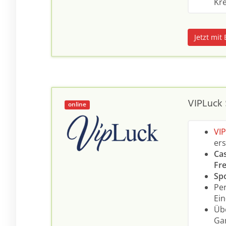
Kr
Jetzt mit
VIPLuck
online
VI
ers
Ca
Fre
Sp
Per
Ein
Übe
Ga