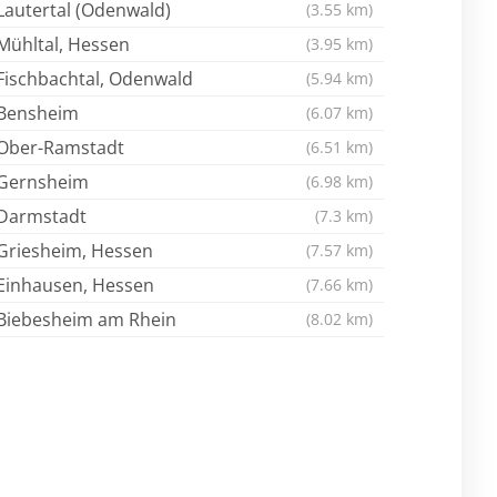
Lautertal (Odenwald)
(3.55 km)
Mühltal, Hessen
(3.95 km)
Fischbachtal, Odenwald
(5.94 km)
Bensheim
(6.07 km)
Ober-Ramstadt
(6.51 km)
Gernsheim
(6.98 km)
Darmstadt
(7.3 km)
Griesheim, Hessen
(7.57 km)
Einhausen, Hessen
(7.66 km)
Biebesheim am Rhein
(8.02 km)