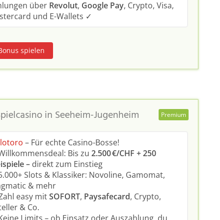
hlungen über
Revolut
,
Google Pay
, Crypto, Visa,
stercard und E-Wallets ✓
 Bonus spielen
pielcasino in
Seeheim-Jugenheim
Premium
lotoro
– Für echte Casino-Bosse!
 Willkommensdeal: Bis zu
2.500 €/CHF + 250
ispiele –
direkt zum Einstieg
5.000+ Slots & Klassiker: Novoline, Gamomat,
agmatic & mehr
Zahl easy mit
SOFORT
,
Paysafecard
, Crypto,
eller & Co.
Keine Limits – ob Einsatz oder Auszahlung, du