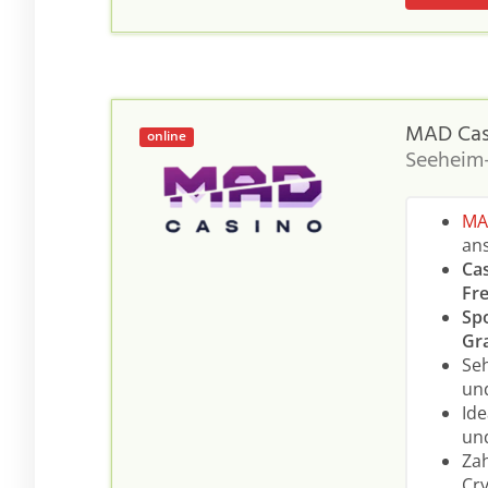
MAD Cas
online
Seeheim
MA
ans
Ca
Fre
Sp
Gr
Seh
un
Ide
und
Zah
Cr