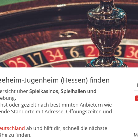
Seeheim-Jugenheim (Hessen) finden
bersicht über
Spielkasinos,
Spielhallen und
ebung.
uchst oder gezielt nach bestimmten Anbietern wie
sende Standorte mit Adresse, Öffnungszeiten und
Deutschland
ab und hilft dir, schnell die nächste
M
ähe zu finden.