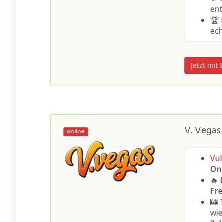
en
🏆 
ec
Jetzt mit
V. Vegas
online
Vu
Onl
🔥
Fre
🎰
wi