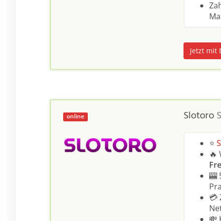
Za
Ma
Jetzt mit
Slotoro
S
online
⭐
S
🔥
Fre
🎰 
Pr
💳 
Net
💸 