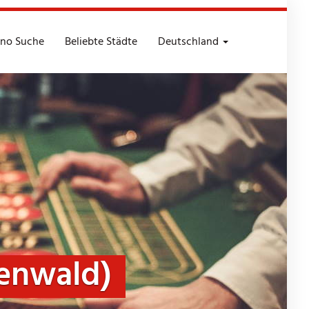
ino Suche
Beliebte Städte
Deutschland
denwald)