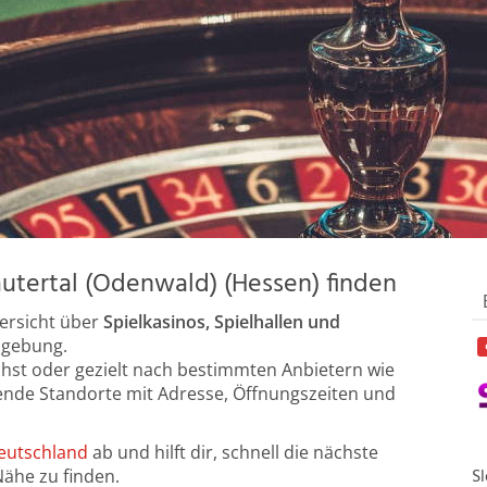
autertal (Odenwald) (Hessen) finden
bersicht über
Spielkasinos,
Spielhallen und
gebung.
uchst oder gezielt nach bestimmten Anbietern wie
sende Standorte mit Adresse, Öffnungszeiten und
Deutschland
ab und hilft dir, schnell die nächste
S
Nähe zu finden.