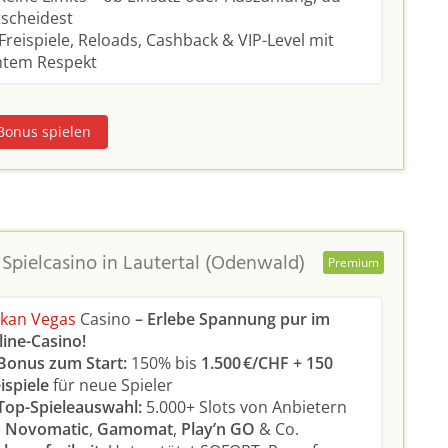
tscheidest
Freispiele, Reloads, Cashback & VIP-Level mit
htem Respekt
 Bonus spielen
Spielcasino in
Lautertal (Odenwald)
Premium
lkan Vegas
Casino
– Erlebe Spannung pur im
ine-Casino!
Bonus zum Start:
150% bis
1.500 €/CHF + 150
ispiele
für neue Spieler
Top-Spieleauswahl:
5.000+ Slots von Anbietern
e
Novomatic
,
Gamomat
,
Play’n GO
& Co.