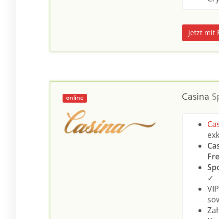
Jetzt mit
Casina
S
online
Ca
ex
Ca
Fre
Sp
✓
VIP
so
Za