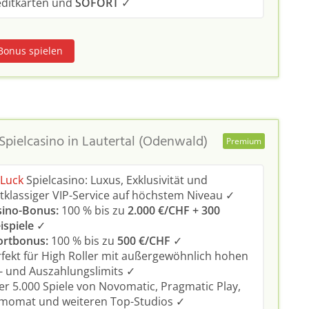
editkarten und
SOFORT
✓
 Bonus spielen
Spielcasino in
Lautertal (Odenwald)
Premium
PLuck
Spielcasino: Luxus, Exklusivität und
tklassiger VIP-Service auf höchstem Niveau ✓
sino-Bonus:
100 % bis zu
2.000 €/CHF + 300
ispiele
✓
ortbonus:
100 % bis zu
500 €/CHF
✓
fekt für High Roller mit außergewöhnlich hohen
- und Auszahlungslimits ✓
r 5.000 Spiele von Novomatic, Pragmatic Play,
momat und weiteren Top-Studios ✓