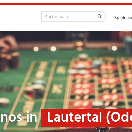
Spielcas
inos in
Lautertal (O