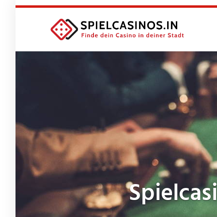
Skip
to
main
content
Spielcas