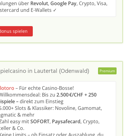
hlungen über
Revolut
,
Google Pay
, Crypto, Visa,
stercard und E-Wallets ✓
 Bonus spielen
pielcasino in
Lautertal (Odenwald)
Premium
lotoro
– Für echte Casino-Bosse!
 Willkommensdeal: Bis zu
2.500 €/CHF + 250
ispiele –
direkt zum Einstieg
5.000+ Slots & Klassiker: Novoline, Gamomat,
agmatic & mehr
Zahl easy mit
SOFORT
,
Paysafecard
, Crypto,
eller & Co.
Keine Limits – ob Einsatz oder Auszahlung, du