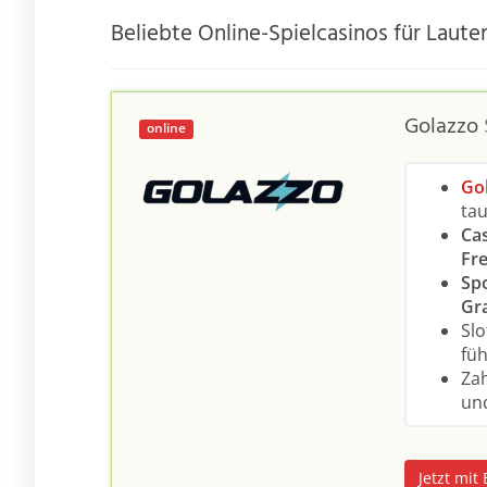
Beliebte Online-Spielcasinos für Laute
Golazzo
online
Go
ta
Ca
Fre
Sp
Gr
Slo
füh
Za
un
Jetzt mit