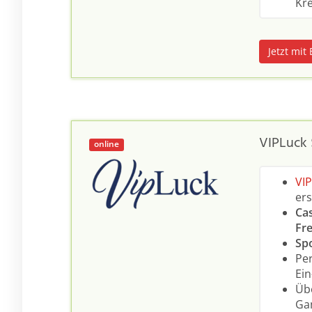
Kr
Jetzt mit
VIPLuck
online
VI
ers
Ca
Fre
Sp
Per
Ein
Übe
Ga