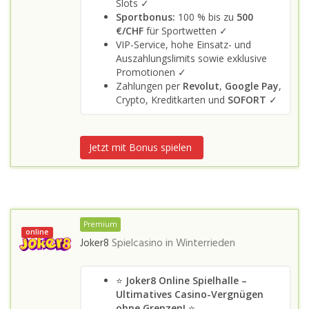
Slots ✓
Sportbonus:
100 % bis zu
500
€/CHF
für Sportwetten ✓
VIP-Service, hohe Einsatz- und
Auszahlungslimits sowie exklusive
Promotionen ✓
Zahlungen per
Revolut
,
Google Pay
,
Crypto, Kreditkarten und
SOFORT
✓
Jetzt mit Bonus spielen
Premium
online
Joker8
Spielcasino in
Winterrieden
⭐
Joker8 Online Spielhalle –
Ultimatives Casino-Vergnügen
ohne Grenzen!
⭐