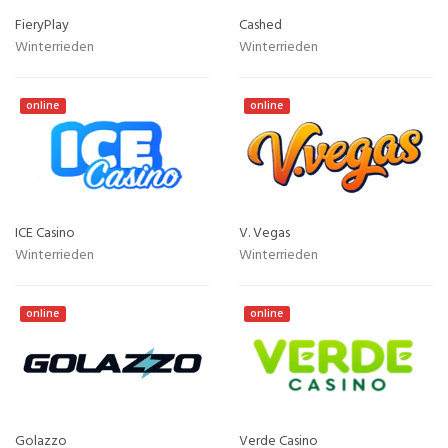
FieryPlay
Cashed
Winterrieden
Winterrieden
online
online
ICE Casino
V. Vegas
Winterrieden
Winterrieden
online
online
Golazzo
Verde Casino