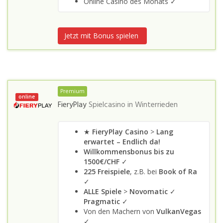
Online Casino des Monats ✓
Jetzt mit Bonus spielen
Premium
online
FieryPlay
Spielcasino in
Winterrieden
★
FieryPlay Casino
>
Lang
erwartet – Endlich da!
Willkommensbonus bis zu
1500€/CHF
✓
225 Freispiele
, z.B. bei
Book of Ra
✓
ALLE Spiele
>
Novomatic
✓
Pragmatic
✓
Von den Machern von
VulkanVegas
✓