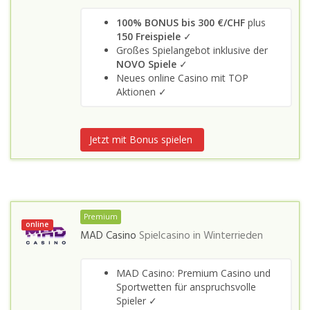
100% BONUS bis 300 €/CHF
plus
150 Freispiele
✓
Großes Spielangebot inklusive der
NOVO Spiele
✓
Neues online Casino mit TOP
Aktionen ✓
Jetzt mit Bonus spielen
Premium
online
MAD Casino
Spielcasino in
Winterrieden
MAD Casino: Premium Casino und
Sportwetten für anspruchsvolle
Spieler ✓