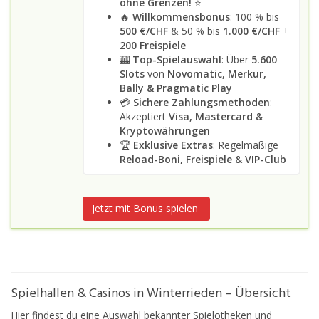
ohne Grenzen!
⭐
🔥
Willkommensbonus
: 100 % bis
500 €/CHF
& 50 % bis
1.000 €/CHF
+
200 Freispiele
🎰
Top-Spielauswahl
: Über
5.600
Slots
von
Novomatic, Merkur,
Bally & Pragmatic Play
💳
Sichere Zahlungsmethoden
:
Akzeptiert
Visa, Mastercard &
Kryptowährungen
🏆
Exklusive Extras
: Regelmäßige
Reload-Boni, Freispiele & VIP-Club
Jetzt mit Bonus spielen
Spielhallen & Casinos in Winterrieden – Übersicht
Hier findest du eine Auswahl bekannter Spielotheken und