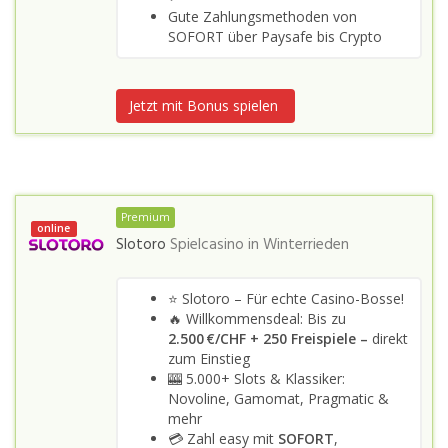
Gute Zahlungsmethoden von
SOFORT über Paysafe bis Crypto
Jetzt mit Bonus spielen
Premium
online
Slotoro
Spielcasino in
Winterrieden
⭐ Slotoro – Für echte Casino-Bosse!
🔥 Willkommensdeal: Bis zu
2.500 €/CHF + 250 Freispiele –
direkt
zum Einstieg
🎰 5.000+ Slots & Klassiker:
Novoline, Gamomat, Pragmatic &
mehr
💳 Zahl easy mit
SOFORT
,