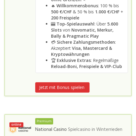
🔥
Willkommensbonus
: 100 % bis
500 €/CHF
& 50 % bis
1.000 €/CHF
+
200 Freispiele
🎰
Top-Spielauswahl
: Über
5.600
Slots
von
Novomatic, Merkur,
Bally & Pragmatic Play
💳
Sichere Zahlungsmethoden
:
Akzeptiert
Visa, Mastercard &
Kryptowährungen
🏆
Exklusive Extras
: Regelmäßige
Reload-Boni, Freispiele & VIP-Club
Jetzt mit Bonus spielen
Premium
online
National Casino
Spielcasino in
Winterrieden