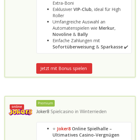
Extra-Boni
Exklusiver
VIP-Club
, ideal für High
Roller
Umfangreiche Auswahl an
Automatenspielen wie
Merkur
,
Novoline
&
Bally
Einfache Zahlungen mit
Sofortüberweisung
&
Sparkasse
✔️
Jetzt mit Bonus spielen
Premium
online
Joker8
Spielcasino in
Winterrieden
⭐
Joker8
Online Spielhalle –
Ultimatives Casino-Vergnügen