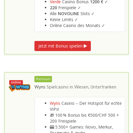
Verde
Casino Bonus
1200 €
✓
220
Freispiele ✓
Alle
NOVOLINE
Slots ✓
Keine Limits ✓
Online Casino des Monats ✓
Jetzt mit Bonus spielen
Premium
online
Wyns
Spielcasino in
Wiesen, Unterfranken
Wyns
Casino – Der Hotspot für echte
VIPs!
🎁 100 % Bonus bis €500/CHF 500 +
200 Freispiele
🎰 5.500+ Games: Novo, Merkur,
Pragmatic & mehr