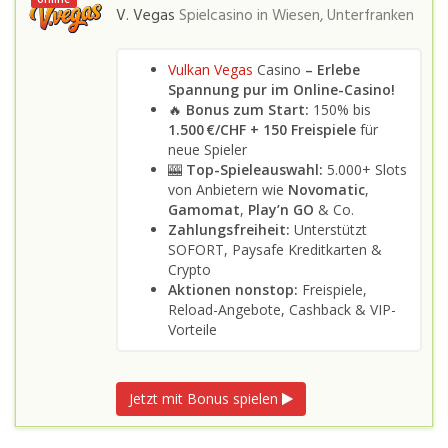
V. Vegas
Spielcasino in
Wiesen, Unterfranken
Vulkan Vegas
Casino
– Erlebe
Spannung pur im Online-Casino!
🔥
Bonus zum Start:
150% bis
1.500 €/CHF + 150 Freispiele
für
neue Spieler
🎰
Top-Spieleauswahl:
5.000+ Slots
von Anbietern wie
Novomatic
,
Gamomat
,
Play’n GO
& Co.
Zahlungsfreiheit:
Unterstützt
SOFORT, Paysafe Kreditkarten &
Crypto
Aktionen nonstop:
Freispiele,
Reload-Angebote, Cashback & VIP-
Vorteile
Jetzt mit Bonus spielen