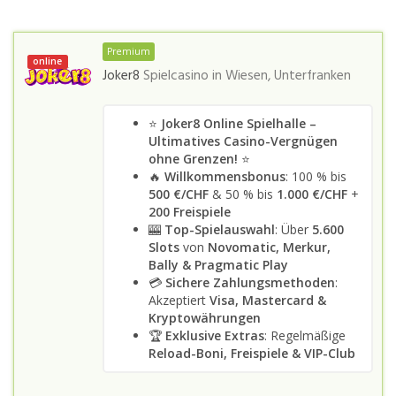
Premium
online
Joker8
Spielcasino in
Wiesen, Unterfranken
⭐
Joker8 Online Spielhalle –
Ultimatives Casino-Vergnügen
ohne Grenzen!
⭐
🔥
Willkommensbonus
: 100 % bis
500 €/CHF
& 50 % bis
1.000 €/CHF
+
200 Freispiele
🎰
Top-Spielauswahl
: Über
5.600
Slots
von
Novomatic, Merkur,
Bally & Pragmatic Play
💳
Sichere Zahlungsmethoden
:
Akzeptiert
Visa, Mastercard &
Kryptowährungen
🏆
Exklusive Extras
: Regelmäßige
Reload-Boni, Freispiele & VIP-Club