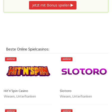
Jetzt mit Bonus spielen
Beste Online Spielcasinos:
online
online
Hit’n’Spin Casino
Slotoro
Wiesen, Unterfranken
Wiesen, Unterfranken
online
online