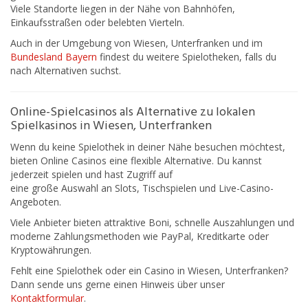
Viele Standorte liegen in der Nähe von Bahnhöfen,
Einkaufsstraßen oder belebten Vierteln.
Auch in der Umgebung von Wiesen, Unterfranken und im
Bundesland Bayern
findest du weitere Spielotheken, falls du
nach Alternativen suchst.
Online-Spielcasinos als Alternative zu lokalen
Spielkasinos in Wiesen, Unterfranken
Wenn du keine Spielothek in deiner Nähe besuchen möchtest,
bieten Online Casinos eine flexible Alternative. Du kannst
jederzeit spielen und hast Zugriff auf
eine große Auswahl an Slots, Tischspielen und Live-Casino-
Angeboten.
Viele Anbieter bieten attraktive Boni, schnelle Auszahlungen und
moderne Zahlungsmethoden wie PayPal, Kreditkarte oder
Kryptowährungen.
Fehlt eine Spielothek oder ein Casino in Wiesen, Unterfranken?
Dann sende uns gerne einen Hinweis über unser
Kontaktformular
.