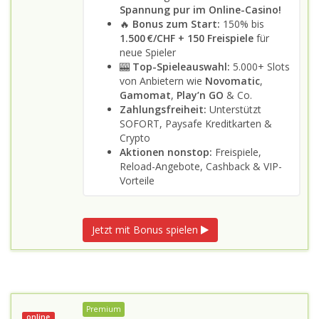
Spannung pur im Online-Casino!
🔥
Bonus zum Start:
150% bis
1.500 €/CHF + 150 Freispiele
für
neue Spieler
🎰
Top-Spieleauswahl:
5.000+ Slots
von Anbietern wie
Novomatic
,
Gamomat
,
Play’n GO
& Co.
Zahlungsfreiheit:
Unterstützt
SOFORT, Paysafe Kreditkarten &
Crypto
Aktionen nonstop:
Freispiele,
Reload-Angebote, Cashback & VIP-
Vorteile
Jetzt mit Bonus spielen
Premium
online