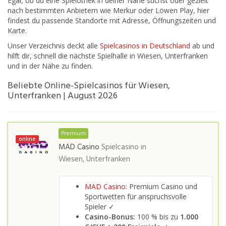
Egal, ob du eine Spielothek in deiner Nähe suchst oder gezielt
nach bestimmten Anbietern wie Merkur oder Löwen Play, hier
findest du passende Standorte mit Adresse, Öffnungszeiten und
Karte.
Unser Verzeichnis deckt alle
Spielcasinos in Deutschland
ab und
hilft dir, schnell die nächste Spielhalle in Wiesen, Unterfranken
und in der Nähe zu finden.
Beliebte Online-Spielcasinos für Wiesen,
Unterfranken | August 2026
Premium
online
MAD Casino
Spielcasino in
Wiesen, Unterfranken
MAD Casino
: Premium Casino und
Sportwetten für anspruchsvolle
Spieler ✓
Casino-Bonus:
100 % bis zu
1.000