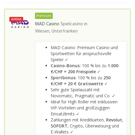
Premium
online
MAD Casino
Spielcasino in
Wiesen, Unterfranken
MAD Casino: Premium Casino und
Sportwetten für anspruchsvolle
Spieler ✓
Casino-Bonus:
100 % bis zu
1.000
€/CHF + 200 Freispiele
✓
Sportbonus:
100 % bis zu
250
€/CHF + 20 € Gratiswette
✓
Sehr gute Spielausahl mit
Novomatic, Pragmatic und Co. ✓
Ideal für High Roller mit exklusiven
VIP-Vorteilen und großzügigen
Einsatzlimits ✓
Zahlungen mit Kreditkarten,
Revolut
,
SOFORT
, Crypto, Überweisung und
E-Wallets ✓