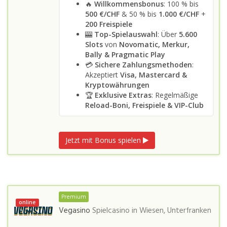
🔥
Willkommensbonus
: 100 % bis
500 €/CHF
& 50 % bis
1.000 €/CHF
+
200 Freispiele
🎰
Top-Spielauswahl
: Über
5.600
Slots
von
Novomatic, Merkur,
Bally & Pragmatic Play
💳
Sichere Zahlungsmethoden
:
Akzeptiert
Visa, Mastercard &
Kryptowährungen
🏆
Exklusive Extras
: Regelmäßige
Reload-Boni, Freispiele & VIP-Club
Jetzt mit Bonus spielen
Premium
online
Vegasino
Spielcasino in
Wiesen, Unterfranken