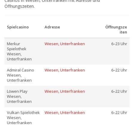
Casinos in Wiesen, Unterfranken mit Adresse und
Öffnungszeiten.
Spielcasino
Adresse
Öffnungsze
iten
Merkur
Wiesen, Unterfranken
6–23 Uhr
Spielothek
Wiesen,
Unterfranken
Admiral Casino
Wiesen, Unterfranken
6–22 Uhr
Wiesen,
Unterfranken
Löwen Play
Wiesen, Unterfranken
6–22 Uhr
Wiesen,
Unterfranken
Vulkan Spielothek
Wiesen, Unterfranken
6–22 Uhr
Wiesen,
Unterfranken