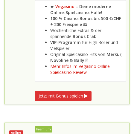
★
Vegasino
– Deine moderne
Online-Spielcasino-Halle!
100 % Casino-Bonus bis 500 €/CHF
+
200 Freispiele
🎰
Wöchentliche Extras & der
spannende
Bonus Crab
VIP-Programm
für High Roller und
Vielspieler
Original-Spielcasino-Hits von
Merkur
,
Novoline
&
Bally
🃏
Mehr Infos im Vegasino Online
Spielcasino Review
Jetzt mit Bonus spielen
Premium
online