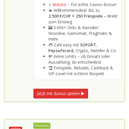
⭐
Slotoro
– Für echte Casino-Bosse!
🔥 Willkommensdeal: Bis zu
2.500 €/CHF + 250 Freispiele –
direkt
zum Einstieg
🎰 5.000+ Slots & Klassiker:
Novoline, Gamomat, Pragmatic &
mehr
💳 Zahl easy mit
SOFORT
,
Paysafecard
, Crypto, Neteller & Co.
💸 Keine Limits – ob Einsatz oder
Auszahlung, du entscheidest
🏆 Freispiele, Reloads, Cashback &
VIP-Level mit echtem Respekt
Jetzt mit Bonus spielen
Premium
online