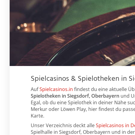
Spielcasinos & Spielotheken in S
Auf
Spielcasinos.in
findest du eine aktuelle Ü
Spielotheken in Siegsdorf, Oberbayern
und U
Egal, ob du eine Spielothek in deiner Nähe s
Merkur oder Löwen Play, hier findest du pas
Karte.
Unser Verzeichnis deckt alle
Spielcasinos in 
Spielhalle in Siegsdorf, Oberbayern und in de