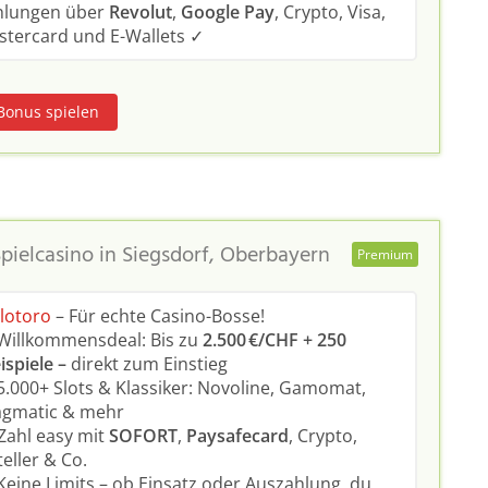
hlungen über
Revolut
,
Google Pay
, Crypto, Visa,
stercard und E-Wallets ✓
 Bonus spielen
pielcasino in
Siegsdorf, Oberbayern
Premium
lotoro
– Für echte Casino-Bosse!
 Willkommensdeal: Bis zu
2.500 €/CHF + 250
ispiele –
direkt zum Einstieg
5.000+ Slots & Klassiker: Novoline, Gamomat,
agmatic & mehr
Zahl easy mit
SOFORT
,
Paysafecard
, Crypto,
eller & Co.
Keine Limits – ob Einsatz oder Auszahlung, du