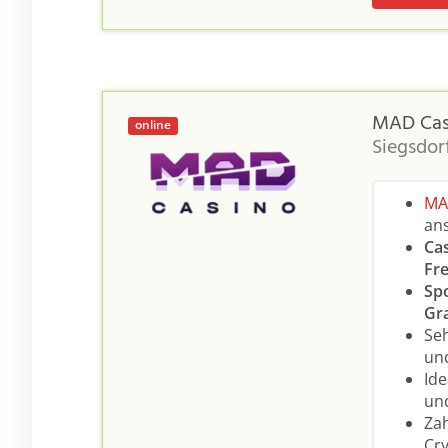
MAD Cas
online
Siegsdor
MA
ans
Ca
Fre
Sp
Gr
Seh
un
Ide
und
Zah
Cr