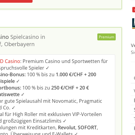
ino
Spielcasino in
Premium
f, Oberbayern
V
S
D Casino
: Premium Casino und Sportwetten für
pruchsvolle Spieler ✓
sino-Bonus:
100 % bis zu
1.000 €/CHF + 200
ispiele
✓
ortbonus:
100 % bis zu
250 €/CHF + 20 €
atiswette
✓
r gute Spielausahl mit Novomatic, Pragmatic
d Co. ✓
al für High Roller mit exklusiven VIP-Vorteilen
 großzügigen Einsatzlimits ✓
lungen mit Kreditkarten,
Revolut
,
SOFORT
,
ypto, Überweisung und E-Wallets ✓