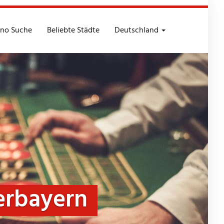
ino Suche
Beliebte Städte
Deutschland
erbayern