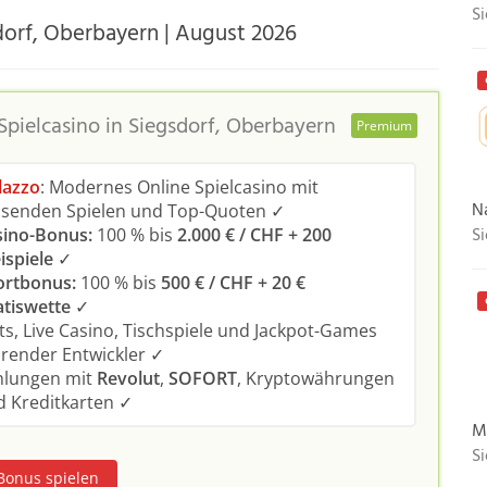
S
dorf, Oberbayern | August 2026
Spielcasino in
Siegsdorf, Oberbayern
Premium
lazzo
: Modernes Online Spielcasino mit
N
usenden Spielen und Top-Quoten ✓
S
sino-Bonus:
100 % bis
2.000 € / CHF + 200
ispiele
✓
ortbonus:
100 % bis
500 € / CHF + 20 €
atiswette
✓
ts, Live Casino, Tischspiele und Jackpot-Games
render Entwickler ✓
hlungen mit
Revolut
,
SOFORT
, Kryptowährungen
d Kreditkarten ✓
M
S
 Bonus spielen