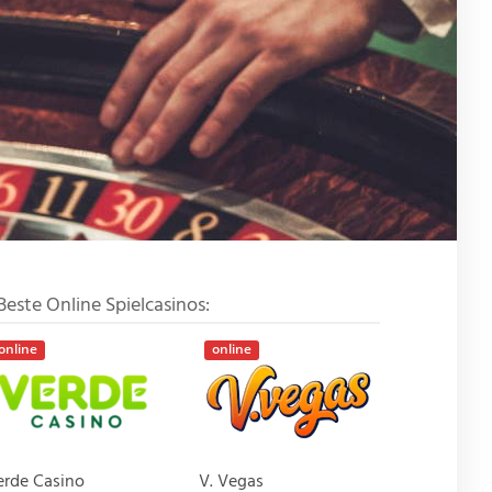
Beste Online Spielcasinos:
online
online
erde Casino
V. Vegas