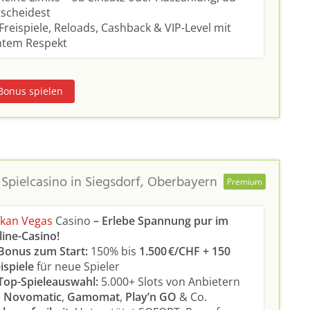
tscheidest
Freispiele, Reloads, Cashback & VIP-Level mit
htem Respekt
 Bonus spielen
Spielcasino in
Siegsdorf, Oberbayern
Premium
lkan Vegas
Casino
– Erlebe Spannung pur im
ine-Casino!
Bonus zum Start:
150% bis
1.500 €/CHF + 150
ispiele
für neue Spieler
Top-Spieleauswahl:
5.000+ Slots von Anbietern
e
Novomatic
,
Gamomat
,
Play’n GO
& Co.