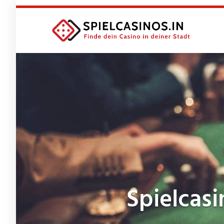
Skip
to
main
content
Spielcasi