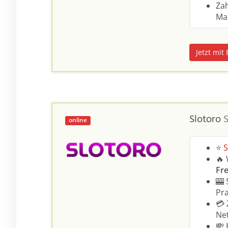
Za
Ma
Jetzt mit
Slotoro
S
online
⭐
S
🔥
Fre
🎰 
Pr
💳 
Net
💸 