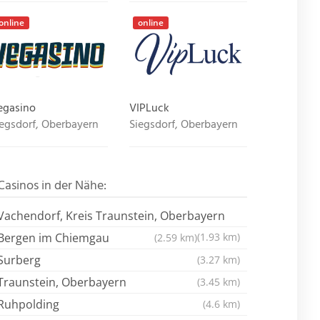
online
online
egasino
VIPLuck
iegsdorf, Oberbayern
Siegsdorf, Oberbayern
Casinos in der Nähe:
Vachendorf, Kreis Traunstein, Oberbayern
Bergen im Chiemgau
(1.93 km)
(2.59 km)
Surberg
(3.27 km)
Traunstein, Oberbayern
(3.45 km)
Ruhpolding
(4.6 km)