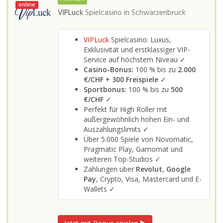
online
VIPLuck
Spielcasino in
Schwarzenbruck
VIPLuck
Spielcasino: Luxus,
Exklusivität und erstklassiger VIP-
Service auf höchstem Niveau ✓
Casino-Bonus:
100 % bis zu
2.000
€/CHF + 300 Freispiele
✓
Sportbonus:
100 % bis zu
500
€/CHF
✓
Perfekt für High Roller mit
außergewöhnlich hohen Ein- und
Auszahlungslimits ✓
Über 5.000 Spiele von Novomatic,
Pragmatic Play, Gamomat und
weiteren Top-Studios ✓
Zahlungen über
Revolut
,
Google
Pay
, Crypto, Visa, Mastercard und E-
Wallets ✓