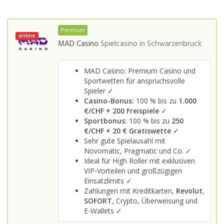
Premium
online
MAD Casino
Spielcasino in
Schwarzenbruck
MAD Casino: Premium Casino und
Sportwetten für anspruchsvolle
Spieler ✓
Casino-Bonus:
100 % bis zu
1.000
€/CHF + 200 Freispiele
✓
Sportbonus:
100 % bis zu
250
€/CHF + 20 € Gratiswette
✓
Sehr gute Spielausahl mit
Novomatic, Pragmatic und Co. ✓
Ideal für High Roller mit exklusiven
VIP-Vorteilen und großzügigen
Einsatzlimits ✓
Zahlungen mit Kreditkarten,
Revolut
,
SOFORT
, Crypto, Überweisung und
E-Wallets ✓