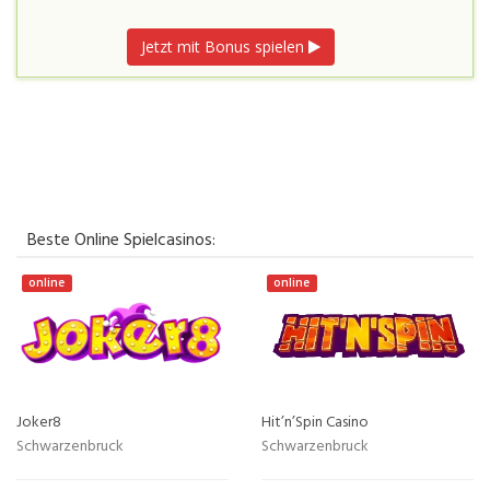
Jetzt mit Bonus spielen
Beste Online Spielcasinos:
online
online
Joker8
Hit’n’Spin Casino
Schwarzenbruck
Schwarzenbruck