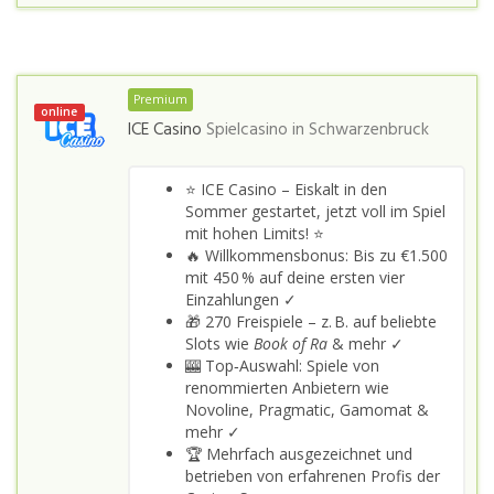
Premium
online
ICE Casino
Spielcasino in
Schwarzenbruck
⭐ ICE Casino – Eiskalt in den
Sommer gestartet, jetzt voll im Spiel
mit hohen Limits! ⭐
🔥 Willkommensbonus: Bis zu €1.500
mit 450 % auf deine ersten vier
Einzahlungen ✓
🎁 270 Freispiele – z. B. auf beliebte
Slots wie
Book of Ra
& mehr ✓
🎰 Top‑Auswahl: Spiele von
renommierten Anbietern wie
Novoline, Pragmatic, Gamomat &
mehr ✓
🏆 Mehrfach ausgezeichnet und
betrieben von erfahrenen Profis der