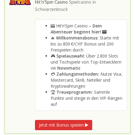
Hit’n’Spin Casino
Spielcasino in
Schwarzenbruck
🎰 Hit’n’Spin Casino
– Dein
Abenteuer beginnt hier! 🎰
🔥
Willkommensbonus:
Starte mit
bis zu 800 €/CHF Bonus und 200
Freispielen durch
🎮
Spielauswahl:
Über 2.800 Slots
und Tischspiele von Top-Entwicklern
vie
Novomatic
💳
Zahlungsmethoden:
Nutze Visa,
Mastercard, Skrill, Neteller und
Kryptowährungen
🏆
Treueprogramm:
Sammle
Punkte und steige in den VIP-Rängen
auf
Jetzt mit Bonus spielen