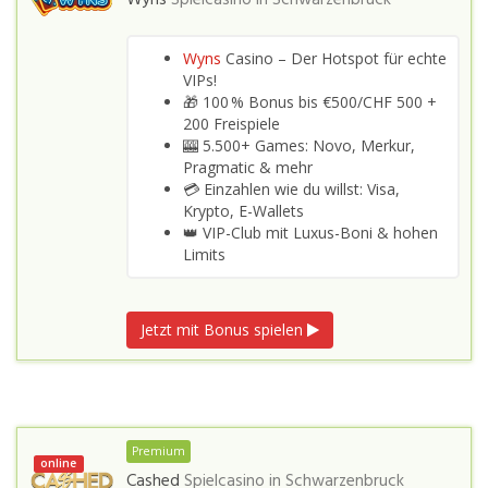
Wyns
Spielcasino in
Schwarzenbruck
Wyns
Casino – Der Hotspot für echte
VIPs!
🎁 100 % Bonus bis €500/CHF 500 +
200 Freispiele
🎰 5.500+ Games: Novo, Merkur,
Pragmatic & mehr
💳 Einzahlen wie du willst: Visa,
Krypto, E-Wallets
👑 VIP-Club mit Luxus-Boni & hohen
Limits
Jetzt mit Bonus spielen
Premium
online
Cashed
Spielcasino in
Schwarzenbruck