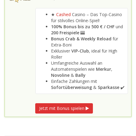
★
Cashed
Casino – Das Top-Casino
für stilvolles Online-Spiel!
100% Bonus bis zu 500 €
/ CHF
und
200 Freispiele
🎰
Bonus Crab & Weekly Reload
für
Extra-Boni
Exklusiver
VIP-Club
, ideal für High
Roller
Umfangreiche Auswahl an
Automatenspielen wie
Merkur
,
Novoline
&
Bally
Einfache Zahlungen mit
Sofortüberweisung
&
Sparkasse
✔️
Jetzt mit Bonus spielen