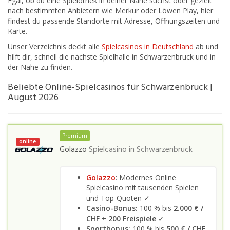
Egal, ob du eine Spielothek in deiner Nähe suchst oder gezielt
nach bestimmten Anbietern wie Merkur oder Löwen Play, hier
findest du passende Standorte mit Adresse, Öffnungszeiten und
Karte.
Unser Verzeichnis deckt alle
Spielcasinos in Deutschland
ab und
hilft dir, schnell die nächste Spielhalle in Schwarzenbruck und in
der Nähe zu finden.
Beliebte Online-Spielcasinos für Schwarzenbruck |
August 2026
Premium
online
Golazzo
Spielcasino in
Schwarzenbruck
Golazzo
: Modernes Online
Spielcasino mit tausenden Spielen
und Top-Quoten ✓
Casino-Bonus:
100 % bis
2.000 € /
CHF + 200 Freispiele
✓
Sportbonus:
100 % bis
500 € / CHF