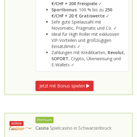
€/CHF + 200 Freispiele
✓
Sportbonus:
100 % bis zu
250
€/CHF + 20 € Gratiswette
✓
Sehr gute Spielausahl mit
Novomatic, Pragmatic und Co. ✓
Ideal für High Roller mit exklusiven
VIP-Vorteilen und großzügigen
Einsatzlimits ✓
Zahlungen mit Kreditkarten,
Revolut
,
SOFORT
, Crypto, Überweisung und
E-Wallets ✓
Jetzt mit Bonus spielen
Premium
online
Casina
Spielcasino in
Schwarzenbruck