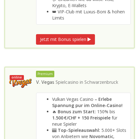
Krypto, E-Wallets
👑 VIP-Club mit Luxus-Boni & hohen
Limits
Jetzt mit Bonus spielen
Premium
online
V. Vegas
Spielcasino in
Schwarzenbruck
Vulkan Vegas Casino
– Erlebe
Spannung pur im Online-Casino!
🔥
Bonus zum Start:
150% bis
1.500 €/CHF + 150 Freispiele
für
neue Spieler
🎰
Top-Spieleauswahl:
5.000+ Slots
von Anbietern wie
Novomatic
,