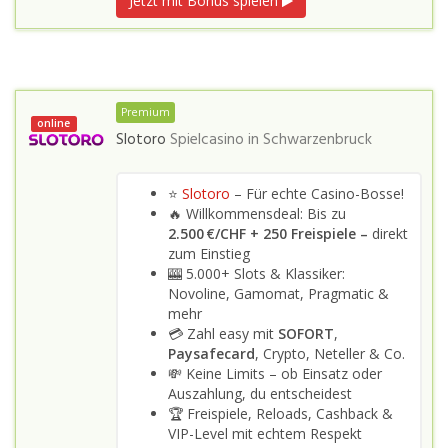
Jetzt mit Bonus spielen
Premium
online
Slotoro
Spielcasino in
Schwarzenbruck
⭐
Slotoro
– Für echte Casino-Bosse!
🔥 Willkommensdeal: Bis zu
2.500 €/CHF + 250 Freispiele –
direkt
zum Einstieg
🎰 5.000+ Slots & Klassiker:
Novoline, Gamomat, Pragmatic &
mehr
💳 Zahl easy mit
SOFORT
,
Paysafecard
, Crypto, Neteller & Co.
💸 Keine Limits – ob Einsatz oder
Auszahlung, du entscheidest
🏆 Freispiele, Reloads, Cashback &
VIP-Level mit echtem Respekt