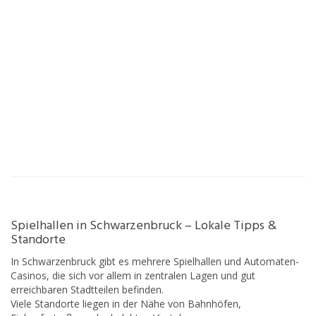
Spielhallen in Schwarzenbruck – Lokale Tipps &
Standorte
In Schwarzenbruck gibt es mehrere Spielhallen und Automaten-
Casinos, die sich vor allem in zentralen Lagen und gut
erreichbaren Stadtteilen befinden.
Viele Standorte liegen in der Nähe von Bahnhöfen,