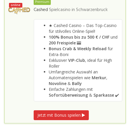
Premium
online
Cashed
Spielcasino in
Schwarzenbruck
★ Cashed Casino – Das Top-Casino
für stilvolles Online-Spiel!
100% Bonus bis zu 500 €
/ CHF
und
200 Freispiele
🎰
Bonus Crab & Weekly Reload
für
Extra-Boni
Exklusiver
VIP-Club
, ideal für High
Roller
Umfangreiche Auswahl an
Automatenspielen wie
Merkur
,
Novoline
&
Bally
Einfache Zahlungen mit
Sofortüberweisung
&
Sparkasse
✔️
Jetzt mit Bonus spielen