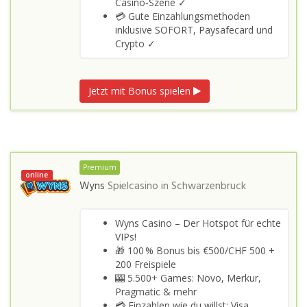
Casino‑Szene ✓
💳 Gute Einzahlungsmethoden
inklusive SOFORT, Paysafecard und
Crypto ✓
Jetzt mit Bonus spielen
Premium
online
Wyns
Spielcasino in
Schwarzenbruck
Wyns Casino – Der Hotspot für echte
VIPs!
🎁 100 % Bonus bis €500/CHF 500 +
200 Freispiele
🎰 5.500+ Games: Novo, Merkur,
Pragmatic & mehr
💳 Einzahlen wie du willst: Visa,