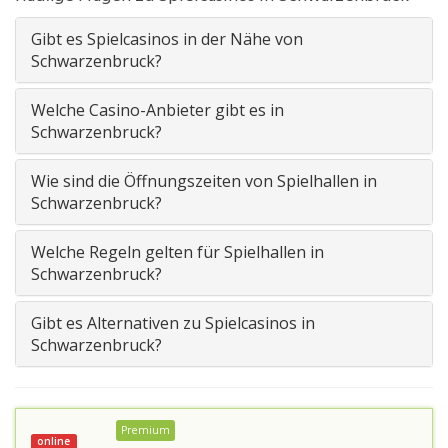
Gibt es Spielcasinos in der Nähe von
Schwarzenbruck?
Welche Casino-Anbieter gibt es in
Schwarzenbruck?
Wie sind die Öffnungszeiten von Spielhallen in
Schwarzenbruck?
Welche Regeln gelten für Spielhallen in
Schwarzenbruck?
Gibt es Alternativen zu Spielcasinos in
Schwarzenbruck?
Premium
online