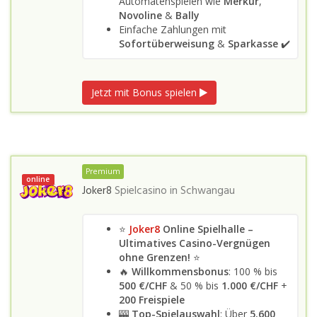
Automatenspielen wie
Merkur
,
Novoline
&
Bally
Einfache Zahlungen mit
Sofortüberweisung
&
Sparkasse
✔️
Jetzt mit Bonus spielen
Premium
online
Joker8
Spielcasino in
Schwangau
⭐
Joker8
Online Spielhalle –
Ultimatives Casino-Vergnügen
ohne Grenzen!
⭐
🔥
Willkommensbonus
: 100 % bis
500 €/CHF
& 50 % bis
1.000 €/CHF
+
200 Freispiele
🎰
Top-Spielauswahl
: Über
5.600