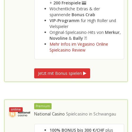
+
200 Freispiele
🎰
Wöchentliche Extras & der
spannende
Bonus Crab
VIP-Programm
für High Roller und
Vielspieler
Original-Spielcasino-Hits von
Merkur
,
Novoline
&
Bally
🃏
Mehr Infos im Vegasino Online
Spielcasino Review
Jetzt mit Bonus spielen
Premium
online
National Casino
Spielcasino in
Schwangau
100% BONUS bis 300 €/CHF
plus