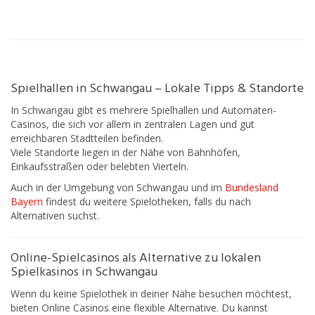
Spielhallen in Schwangau – Lokale Tipps & Standorte
In Schwangau gibt es mehrere Spielhallen und Automaten-
Casinos, die sich vor allem in zentralen Lagen und gut
erreichbaren Stadtteilen befinden.
Viele Standorte liegen in der Nähe von Bahnhöfen,
Einkaufsstraßen oder belebten Vierteln.
Auch in der Umgebung von Schwangau und im
Bundesland
Bayern
findest du weitere Spielotheken, falls du nach
Alternativen suchst.
Online-Spielcasinos als Alternative zu lokalen
Spielkasinos in Schwangau
Wenn du keine Spielothek in deiner Nähe besuchen möchtest,
bieten Online Casinos eine flexible Alternative. Du kannst