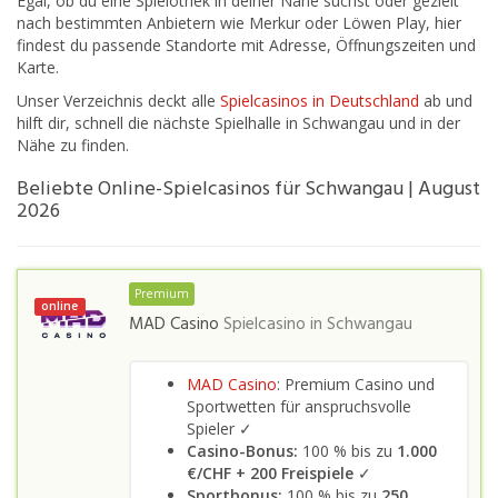
Egal, ob du eine Spielothek in deiner Nähe suchst oder gezielt
nach bestimmten Anbietern wie Merkur oder Löwen Play, hier
findest du passende Standorte mit Adresse, Öffnungszeiten und
Karte.
Unser Verzeichnis deckt alle
Spielcasinos in Deutschland
ab und
hilft dir, schnell die nächste Spielhalle in Schwangau und in der
Nähe zu finden.
Beliebte Online-Spielcasinos für Schwangau | August
2026
Premium
online
MAD Casino
Spielcasino in
Schwangau
MAD Casino
: Premium Casino und
Sportwetten für anspruchsvolle
Spieler ✓
Casino-Bonus:
100 % bis zu
1.000
€/CHF + 200 Freispiele
✓
Sportbonus:
100 % bis zu
250