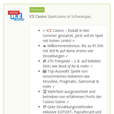
Premium
online
ICE Casino
Spielcasino in
Schwangau
⭐
ICE
Casino – Eiskalt in den
Sommer gestartet, jetzt voll im Spiel
mit hohen Limits! ⭐
🔥 Willkommensbonus: Bis zu €1.500
mit 450 % auf deine ersten vier
Einzahlungen ✓
🎁 270 Freispiele – z. B. auf beliebte
Slots wie
Book of Ra
& mehr ✓
🎰 Top‑Auswahl: Spiele von
renommierten Anbietern wie
Novoline, Pragmatic, Gamomat &
mehr ✓
🏆 Mehrfach ausgezeichnet und
betrieben von erfahrenen Profis der
Casino‑Szene ✓
💳 Gute Einzahlungsmethoden
inklusive SOFORT, Paysafecard und