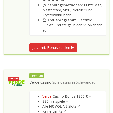
💳
Zahlungsmethoden:
Nutze Visa,
Mastercard, Skrill, Neteller und
Kryptowährungen
🏆
Treueprogramm:
Sammle
Punkte und steige in den VIP-Rängen
auf
Jetzt mit Bonus spielen
Premium
online
Verde Casino
Spielcasino in
Schwangau
Verde
Casino Bonus
1200 €
✓
220
Freispiele ✓
Alle
NOVOLINE
Slots ✓
Keine Limits ✓