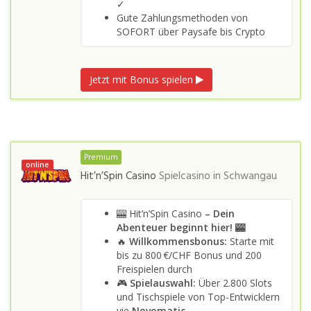
✓
Gute Zahlungsmethoden von
SOFORT über Paysafe bis Crypto
Jetzt mit Bonus spielen
Premium
online
Hit’n’Spin Casino
Spielcasino in
Schwangau
🎰 Hit’n’Spin Casino
– Dein
Abenteuer beginnt hier! 🎰
🔥
Willkommensbonus:
Starte mit
bis zu 800 €/CHF Bonus und 200
Freispielen durch
🎮
Spielauswahl:
Über 2.800 Slots
und Tischspiele von Top-Entwicklern
vie
Novomatic