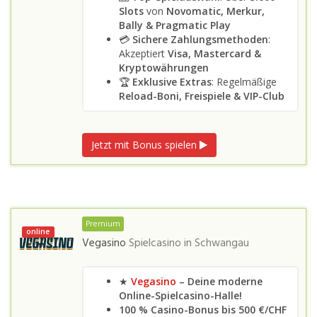
Slots
von
Novomatic, Merkur,
Bally & Pragmatic Play
💳
Sichere Zahlungsmethoden
:
Akzeptiert
Visa, Mastercard &
Kryptowährungen
🏆
Exklusive Extras
: Regelmäßige
Reload-Boni, Freispiele & VIP-Club
Jetzt mit Bonus spielen
Premium
online
Vegasino
Spielcasino in
Schwangau
★
Vegasino
– Deine moderne
Online-Spielcasino-Halle!
100 % Casino-Bonus bis 500 €/CHF