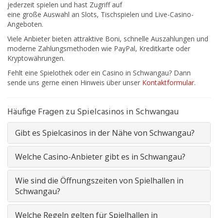
jederzeit spielen und hast Zugriff auf
eine große Auswahl an Slots, Tischspielen und Live-Casino-
Angeboten.
Viele Anbieter bieten attraktive Boni, schnelle Auszahlungen und
moderne Zahlungsmethoden wie PayPal, Kreditkarte oder
Kryptowährungen.
Fehlt eine Spielothek oder ein Casino in Schwangau? Dann
sende uns gerne einen Hinweis über unser
Kontaktformular
.
Häufige Fragen zu Spielcasinos in Schwangau
Gibt es Spielcasinos in der Nähe von Schwangau?
Welche Casino-Anbieter gibt es in Schwangau?
Wie sind die Öffnungszeiten von Spielhallen in
Schwangau?
Welche Regeln gelten für Spielhallen in