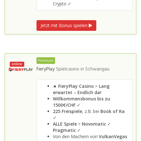
Crypto ✓
Jetzt mit Bonus spielen
Premium
online
FieryPlay
Spielcasino in
Schwangau
★
FieryPlay Casino
>
Lang
erwartet – Endlich da!
Willkommensbonus bis zu
1500€/CHF
✓
225 Freispiele
, z.B. bei
Book of Ra
✓
ALLE Spiele
>
Novomatic
✓
Pragmatic
✓
Von den Machern von
VulkanVegas