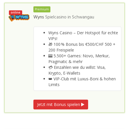
Premium
online
Wyns
Spielcasino in
Schwangau
Wyns Casino – Der Hotspot für echte
VIPs!
🎁 100 % Bonus bis €500/CHF 500 +
200 Freispiele
🎰 5.500+ Games: Novo, Merkur,
Pragmatic & mehr
💳 Einzahlen wie du willst: Visa,
Krypto, E-Wallets
👑 VIP-Club mit Luxus-Boni & hohen
Limits
Jetzt mit Bonus spielen