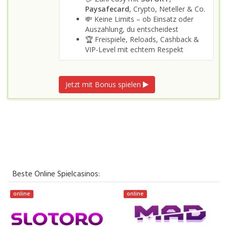
Paysafecard
, Crypto, Neteller & Co.
💸 Keine Limits – ob Einsatz oder
Auszahlung, du entscheidest
🏆 Freispiele, Reloads, Cashback &
VIP-Level mit echtem Respekt
Jetzt mit Bonus spielen
Beste Online Spielcasinos:
online
online