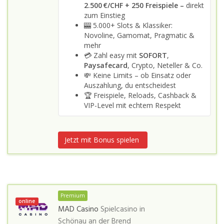
2.500 €/CHF + 250 Freispiele –
direkt
zum Einstieg
🎰 5.000+ Slots & Klassiker:
Novoline, Gamomat, Pragmatic &
mehr
💳 Zahl easy mit
SOFORT
,
Paysafecard
, Crypto, Neteller & Co.
💸 Keine Limits – ob Einsatz oder
Auszahlung, du entscheidest
🏆 Freispiele, Reloads, Cashback &
VIP-Level mit echtem Respekt
Jetzt mit Bonus spielen
Premium
online
MAD Casino
Spielcasino in
Schönau an der Brend