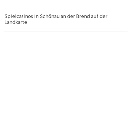
Spielcasinos in Schönau an der Brend auf der
Landkarte