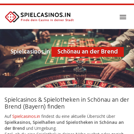
Skip
to
main
Toggl
content
navig
Spielcasinos in
Schönau an der Brend
Spielcasinos & Spielotheken in Schönau an der
Brend (Bayern) finden
Auf
Spielcasinos.in
findest du eine aktuelle Übersicht über
Spielkasinos,
Spielhallen und Spielotheken in Schönau an
der Brend
und Umgebung.