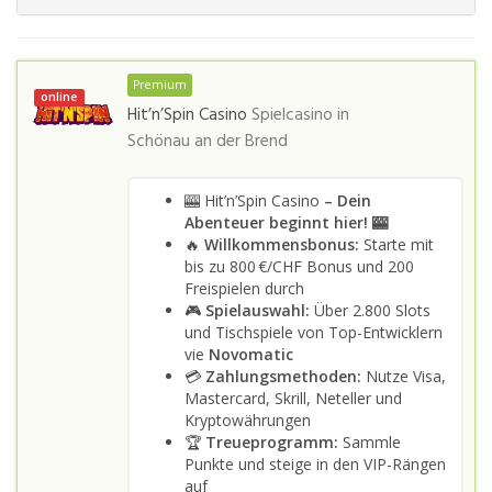
Premium
online
Hit’n’Spin Casino
Spielcasino in
Schönau an der Brend
🎰 Hit’n’Spin Casino
– Dein
Abenteuer beginnt hier! 🎰
🔥
Willkommensbonus:
Starte mit
bis zu 800 €/CHF Bonus und 200
Freispielen durch
🎮
Spielauswahl:
Über 2.800 Slots
und Tischspiele von Top-Entwicklern
vie
Novomatic
💳
Zahlungsmethoden:
Nutze Visa,
Mastercard, Skrill, Neteller und
Kryptowährungen
🏆
Treueprogramm:
Sammle
Punkte und steige in den VIP-Rängen
auf