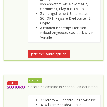
von Anbietern wie
Novomatic
,
Gamomat
,
Play’n GO
& Co.
Zahlungsfreiheit:
Unterstützt
SOFORT, Paysafe Kreditkarten &
Crypto
Aktionen nonstop:
Freispiele,
Reload-Angebote, Cashback & VIP-
Vorteile
Jetzt mit Bonus spielen
Premium
online
Slotoro
Spielcasino in
Schönau an der Brend
⭐ Slotoro – Für echte Casino-Bosse!
🔥 Willkommensdeal: Bis zu