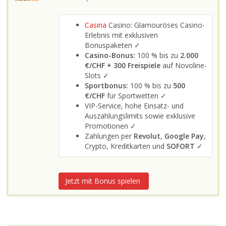
Casina
Casino: Glamouröses Casino-
Erlebnis mit exklusiven
Bonuspaketen ✓
Casino-Bonus:
100 % bis zu
2.000
€/CHF + 300 Freispiele
auf Novoline-
Slots ✓
Sportbonus:
100 % bis zu
500
€/CHF
für Sportwetten ✓
VIP-Service, hohe Einsatz- und
Auszahlungslimits sowie exklusive
Promotionen ✓
Zahlungen per
Revolut
,
Google Pay
,
Crypto, Kreditkarten und
SOFORT
✓
Jetzt mit Bonus spielen