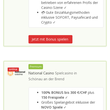
betrieben von erfahrenen Profis der
Casino‑Szene ✓
💳 Gute Einzahlungsmethoden
inklusive SOFORT, Paysafecard und
Crypto ✓
Jetzt mit Bonus spielen
Premium
online
National Casino
Spielcasino in
Schönau an der Brend
100% BONUS bis 300 €/CHF
plus
150 Freispiele
✓
Großes Spielangebot inklusive der
NOVO Spiele
✓