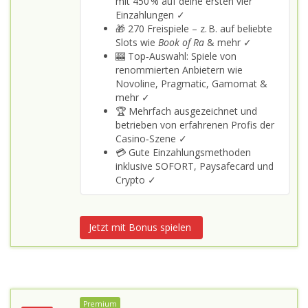
mit 450 % auf deine ersten vier
Einzahlungen ✓
🎁 270 Freispiele – z. B. auf beliebte
Slots wie
Book of Ra
& mehr ✓
🎰 Top‑Auswahl: Spiele von
renommierten Anbietern wie
Novoline, Pragmatic, Gamomat &
mehr ✓
🏆 Mehrfach ausgezeichnet und
betrieben von erfahrenen Profis der
Casino‑Szene ✓
💳 Gute Einzahlungsmethoden
inklusive SOFORT, Paysafecard und
Crypto ✓
Jetzt mit Bonus spielen
Premium