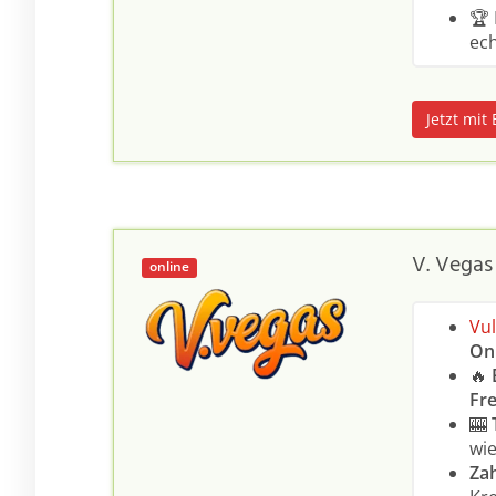
🏆 
ec
Jetzt mit
V. Vegas
online
Vu
Onl
🔥
Fre
🎰
wi
Zah