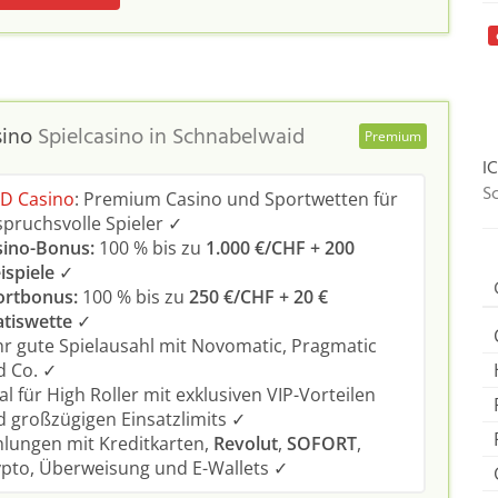
ino
Spielcasino in
Schnabelwaid
Premium
I
S
D Casino
: Premium Casino und Sportwetten für
pruchsvolle Spieler ✓
sino-Bonus:
100 % bis zu
1.000 €/CHF + 200
ispiele
✓
ortbonus:
100 % bis zu
250 €/CHF + 20 €
atiswette
✓
r gute Spielausahl mit Novomatic, Pragmatic
d Co. ✓
al für High Roller mit exklusiven VIP-Vorteilen
 großzügigen Einsatzlimits ✓
lungen mit Kreditkarten,
Revolut
,
SOFORT
,
ypto, Überweisung und E-Wallets ✓