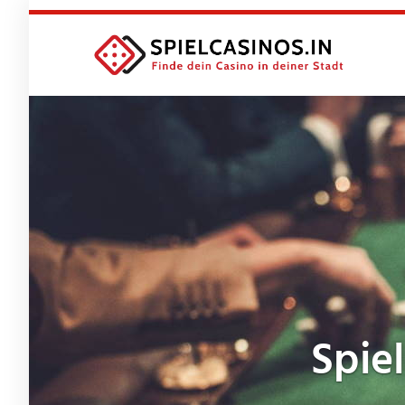
Skip
to
main
content
Spie