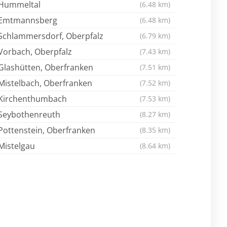
Hummeltal
(6.48 km)
Emtmannsberg
(6.48 km)
Schlammersdorf, Oberpfalz
(6.79 km)
Vorbach, Oberpfalz
(7.43 km)
Glashütten, Oberfranken
(7.51 km)
Mistelbach, Oberfranken
(7.52 km)
Kirchenthumbach
(7.53 km)
Seybothenreuth
(8.27 km)
Pottenstein, Oberfranken
(8.35 km)
Mistelgau
(8.64 km)