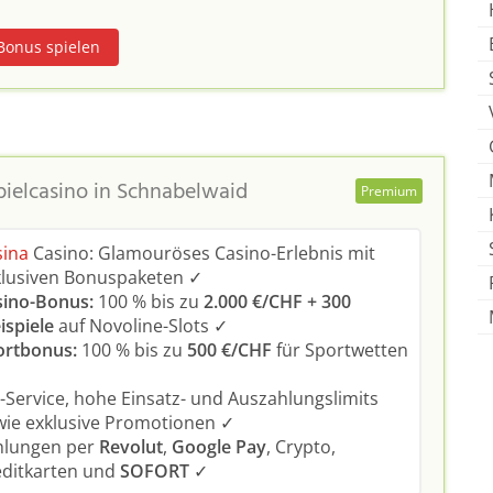
 Bonus spielen
pielcasino in
Schnabelwaid
Premium
sina
Casino: Glamouröses Casino-Erlebnis mit
klusiven Bonuspaketen ✓
sino-Bonus:
100 % bis zu
2.000 €/CHF + 300
ispiele
auf Novoline-Slots ✓
ortbonus:
100 % bis zu
500 €/CHF
für Sportwetten
-Service, hohe Einsatz- und Auszahlungslimits
wie exklusive Promotionen ✓
hlungen per
Revolut
,
Google Pay
, Crypto,
editkarten und
SOFORT
✓