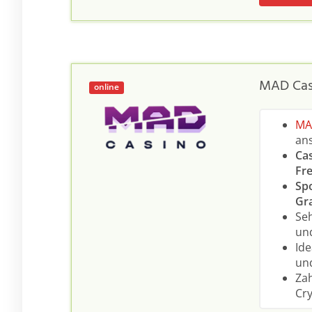
MAD Cas
online
MA
ans
Ca
Fre
Sp
Gr
Seh
un
Ide
und
Zah
Cr