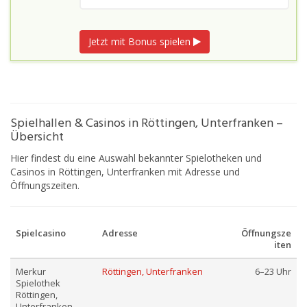
Jetzt mit Bonus spielen
Spielhallen & Casinos in Röttingen, Unterfranken –
Übersicht
Hier findest du eine Auswahl bekannter Spielotheken und
Casinos in Röttingen, Unterfranken mit Adresse und
Öffnungszeiten.
Spielcasino
Adresse
Öffnungsze
iten
Merkur
Röttingen, Unterfranken
6–23 Uhr
Spielothek
Röttingen,
Unterfranken