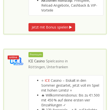
Aktionen nonstop:
Freispiele,
Reload-Angebote, Cashback & VIP-
Vorteile
Jetzt mit Bonus spielen
Premium
online
ICE Casino
Spielcasino in
Röttingen, Unterfranken
⭐
ICE
Casino – Eiskalt in den
Sommer gestartet, jetzt voll im Spiel
mit hohen Limits! ⭐
🔥 Willkommensbonus: Bis zu €1.500
mit 450 % auf deine ersten vier
Einzahlungen ✓
🎁 270 Freispiele – z. B. auf beliebte