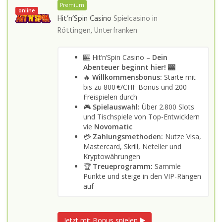
Premium
online
Hit’n’Spin Casino
Spielcasino in
Röttingen, Unterfranken
🎰 Hit’n’Spin Casino
– Dein
Abenteuer beginnt hier! 🎰
🔥
Willkommensbonus:
Starte mit
bis zu 800 €/CHF Bonus und 200
Freispielen durch
🎮
Spielauswahl:
Über 2.800 Slots
und Tischspiele von Top-Entwicklern
vie
Novomatic
💳
Zahlungsmethoden:
Nutze Visa,
Mastercard, Skrill, Neteller und
Kryptowährungen
🏆
Treueprogramm:
Sammle
Punkte und steige in den VIP-Rängen
auf
Jetzt mit Bonus spielen