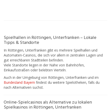
Spielhallen in Röttingen, Unterfranken – Lokale
Tipps & Standorte
In Röttingen, Unterfranken gibt es mehrere Spielhallen und
Automaten-Casinos, die sich vor allem in zentralen Lagen und
gut erreichbaren Stadtteilen befinden.
Viele Standorte liegen in der Nähe von Bahnhöfen,
Einkaufsstraßen oder belebten Vierteln.
Auch in der Umgebung von Röttingen, Unterfranken und im
Bundesland Bayern
findest du weitere Spielotheken, falls du
nach Alternativen suchst.
Online-Spielcasinos als Alternative zu lokalen
Spielkasinos in Röttingen, Unterfranken