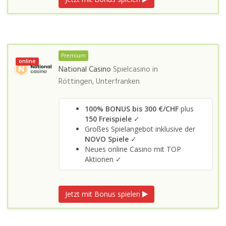
Premium
online
National Casino
Spielcasino in
Röttingen, Unterfranken
100% BONUS bis 300 €/CHF
plus
150 Freispiele
✓
Großes Spielangebot inklusive der
NOVO Spiele
✓
Neues online Casino mit TOP
Aktionen ✓
Jetzt mit Bonus spielen