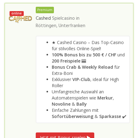
Premium
online
Cashed
Spielcasino in
Röttingen, Unterfranken
★ Cashed Casino – Das Top-Casino
für stilvolles Online-Spiel!
100% Bonus bis zu 500 €
/ CHF
und
200 Freispiele
🎰
Bonus Crab & Weekly Reload
für
Extra-Boni
Exklusiver
VIP-Club
, ideal für High
Roller
Umfangreiche Auswahl an
Automatenspielen wie
Merkur
,
Novoline
&
Bally
Einfache Zahlungen mit
Sofortüberweisung
&
Sparkasse
✔️
Jetzt mit Bonus spielen