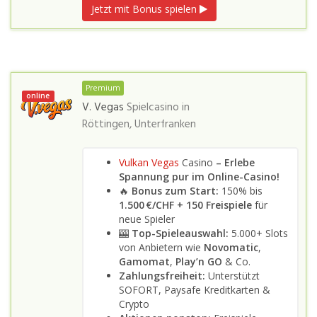
Jetzt mit Bonus spielen
Premium
online
V. Vegas
Spielcasino in
Röttingen, Unterfranken
Vulkan Vegas
Casino
– Erlebe
Spannung pur im Online-Casino!
🔥
Bonus zum Start:
150% bis
1.500 €/CHF + 150 Freispiele
für
neue Spieler
🎰
Top-Spieleauswahl:
5.000+ Slots
von Anbietern wie
Novomatic
,
Gamomat
,
Play’n GO
& Co.
Zahlungsfreiheit:
Unterstützt
SOFORT, Paysafe Kreditkarten &
Crypto