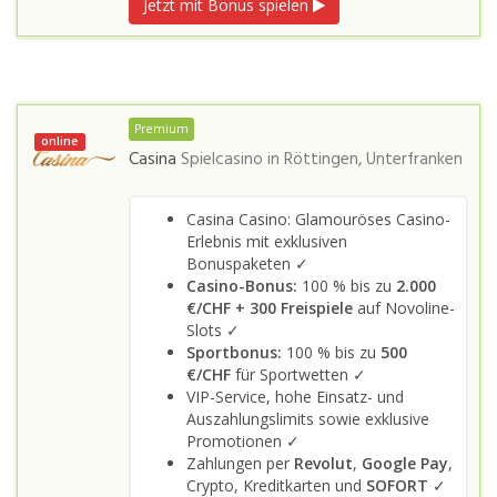
Jetzt mit Bonus spielen
Premium
online
Casina
Spielcasino in
Röttingen, Unterfranken
Casina Casino: Glamouröses Casino-
Erlebnis mit exklusiven
Bonuspaketen ✓
Casino-Bonus:
100 % bis zu
2.000
€/CHF + 300 Freispiele
auf Novoline-
Slots ✓
Sportbonus:
100 % bis zu
500
€/CHF
für Sportwetten ✓
VIP-Service, hohe Einsatz- und
Auszahlungslimits sowie exklusive
Promotionen ✓
Zahlungen per
Revolut
,
Google Pay
,
Crypto, Kreditkarten und
SOFORT
✓