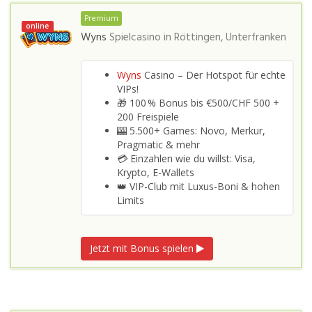
Premium
online
Wyns
Spielcasino in
Röttingen, Unterfranken
Wyns
Casino – Der Hotspot für echte
VIPs!
🎁 100 % Bonus bis €500/CHF 500 +
200 Freispiele
🎰 5.500+ Games: Novo, Merkur,
Pragmatic & mehr
💳 Einzahlen wie du willst: Visa,
Krypto, E-Wallets
👑 VIP-Club mit Luxus-Boni & hohen
Limits
Jetzt mit Bonus spielen