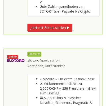
✓
Gute Zahlungsmethoden von
SOFORT über Paysafe bis Crypto
Jetzt mit Bonus spielen
Premium
online
Slotoro
Spielcasino in
Röttingen, Unterfranken
⭐ Slotoro – Für echte Casino-Bosse!
🔥 Willkommensdeal: Bis zu
2.500 €/CHF + 250 Freispiele –
direkt
zum Einstieg
🎰 5.000+ Slots & Klassiker:
Novoline, Gamomat, Pragmatic &