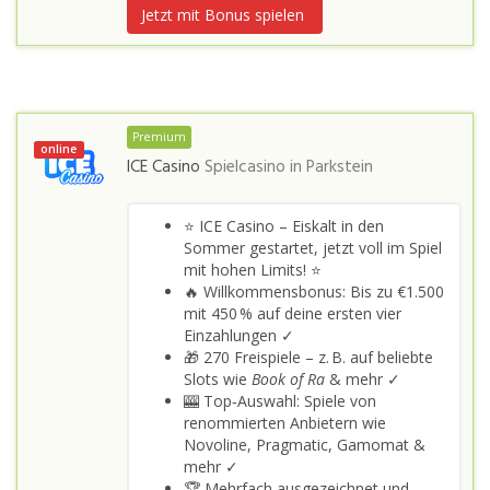
Jetzt mit Bonus spielen
Premium
online
ICE Casino
Spielcasino in
Parkstein
⭐ ICE Casino – Eiskalt in den
Sommer gestartet, jetzt voll im Spiel
mit hohen Limits! ⭐
🔥 Willkommensbonus: Bis zu €1.500
mit 450 % auf deine ersten vier
Einzahlungen ✓
🎁 270 Freispiele – z. B. auf beliebte
Slots wie
Book of Ra
& mehr ✓
🎰 Top‑Auswahl: Spiele von
renommierten Anbietern wie
Novoline, Pragmatic, Gamomat &
mehr ✓
🏆 Mehrfach ausgezeichnet und