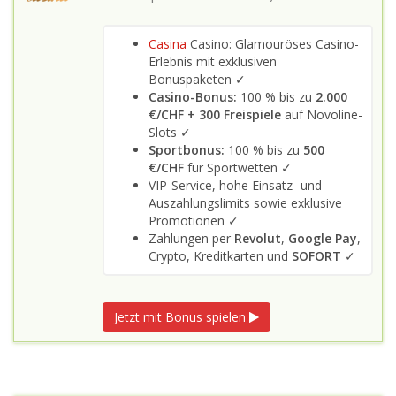
Casina
Casino: Glamouröses Casino-
Erlebnis mit exklusiven
Bonuspaketen ✓
Casino-Bonus:
100 % bis zu
2.000
€/CHF + 300 Freispiele
auf Novoline-
Slots ✓
Sportbonus:
100 % bis zu
500
€/CHF
für Sportwetten ✓
VIP-Service, hohe Einsatz- und
Auszahlungslimits sowie exklusive
Promotionen ✓
Zahlungen per
Revolut
,
Google Pay
,
Crypto, Kreditkarten und
SOFORT
✓
Jetzt mit Bonus spielen