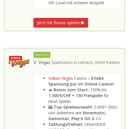
VIP-Level mit echtem Respekt
Jetzt mit Bonus spielen
Premium
online
V. Vegas
Spielcasino in
Leinach, Unterfranken
Vulkan Vegas
Casino
– Erlebe
Spannung pur im Online-Casino!
🔥
Bonus zum Start:
150% bis
1.500 €/CHF + 150 Freispiele
für
neue Spieler
🎰
Top-Spieleauswahl:
5.000+ Slots
von Anbietern wie
Novomatic
,
Gamomat
,
Play’n GO
& Co.
Zahlungsfreiheit:
Unterstützt