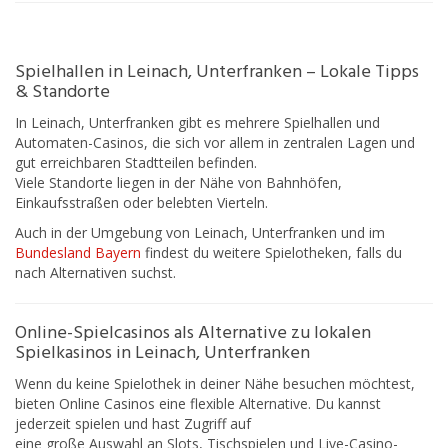
Spielhallen in Leinach, Unterfranken – Lokale Tipps
& Standorte
In Leinach, Unterfranken gibt es mehrere Spielhallen und
Automaten-Casinos, die sich vor allem in zentralen Lagen und
gut erreichbaren Stadtteilen befinden.
Viele Standorte liegen in der Nähe von Bahnhöfen,
Einkaufsstraßen oder belebten Vierteln.
Auch in der Umgebung von Leinach, Unterfranken und im
Bundesland Bayern
findest du weitere Spielotheken, falls du
nach Alternativen suchst.
Online-Spielcasinos als Alternative zu lokalen
Spielkasinos in Leinach, Unterfranken
Wenn du keine Spielothek in deiner Nähe besuchen möchtest,
bieten Online Casinos eine flexible Alternative. Du kannst
jederzeit spielen und hast Zugriff auf
eine große Auswahl an Slots, Tischspielen und Live-Casino-