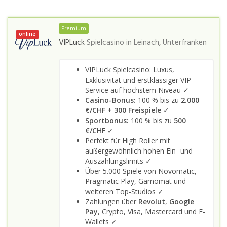
Premium
online
VIPLuck
Spielcasino in
Leinach, Unterfranken
VIPLuck Spielcasino: Luxus,
Exklusivität und erstklassiger VIP-
Service auf höchstem Niveau ✓
Casino-Bonus:
100 % bis zu
2.000
€/CHF + 300 Freispiele
✓
Sportbonus:
100 % bis zu
500
€/CHF
✓
Perfekt für High Roller mit
außergewöhnlich hohen Ein- und
Auszahlungslimits ✓
Über 5.000 Spiele von Novomatic,
Pragmatic Play, Gamomat und
weiteren Top-Studios ✓
Zahlungen über
Revolut
,
Google
Pay
, Crypto, Visa, Mastercard und E-
Wallets ✓