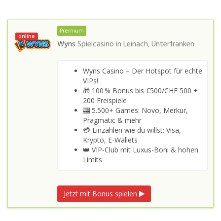
Premium
online
Wyns
Spielcasino in
Leinach, Unterfranken
Wyns Casino – Der Hotspot für echte
VIPs!
🎁 100 % Bonus bis €500/CHF 500 +
200 Freispiele
🎰 5.500+ Games: Novo, Merkur,
Pragmatic & mehr
💳 Einzahlen wie du willst: Visa,
Krypto, E-Wallets
👑 VIP-Club mit Luxus-Boni & hohen
Limits
Jetzt mit Bonus spielen