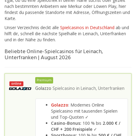
Egal, ob du eine Spielothek in deiner Nähe suchst oder gezielt
nach bestimmten Anbietern wie Merkur oder Löwen Play, hier
findest du passende Standorte mit Adresse, Öffnungszeiten und
Karte.
Unser Verzeichnis deckt alle
Spielcasinos in Deutschland
ab und
hilft dir, schnell die nächste Spielhalle in Leinach, Unterfranken
und in der Nähe zu finden.
Beliebte Online-Spielcasinos für Leinach,
Unterfranken | August 2026
Premium
online
Golazzo
Spielcasino in
Leinach, Unterfranken
Golazzo
: Modernes Online
Spielcasino mit tausenden Spielen
und Top-Quoten ✓
Casino-Bonus:
100 % bis
2.000 € /
CHF + 200 Freispiele
✓
Sportbonus:
100 % bis
500 € / CHF