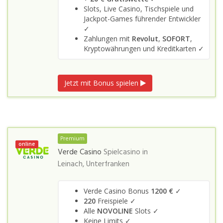
Slots, Live Casino, Tischspiele und
Jackpot-Games führender Entwickler
✓
Zahlungen mit
Revolut
,
SOFORT
,
Kryptowährungen und Kreditkarten ✓
Jetzt mit Bonus spielen
Premium
online
Verde Casino
Spielcasino in
Leinach, Unterfranken
Verde Casino Bonus
1200 €
✓
220
Freispiele ✓
Alle
NOVOLINE
Slots ✓
Keine Limits ✓