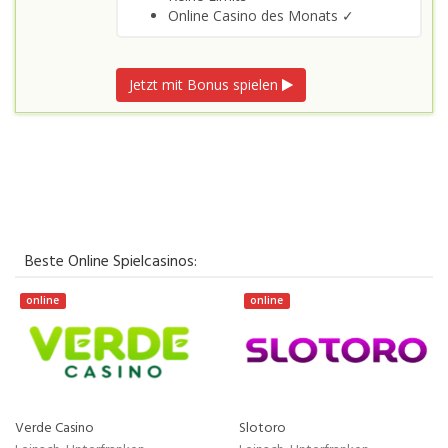
Online Casino des Monats ✓
Jetzt mit Bonus spielen
Beste Online Spielcasinos:
online
online
Verde Casino
Slotoro