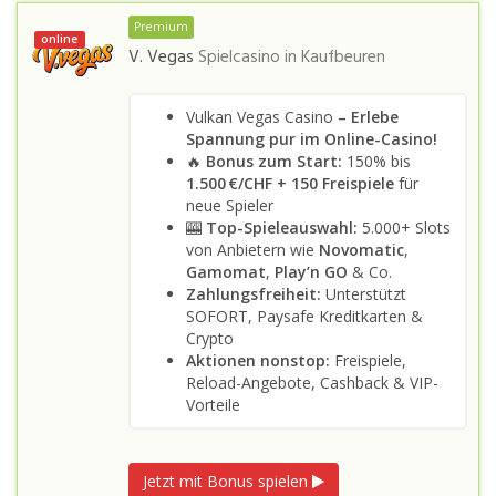
Premium
online
V. Vegas
Spielcasino in
Kaufbeuren
Vulkan Vegas Casino
– Erlebe
Spannung pur im Online-Casino!
🔥
Bonus zum Start:
150% bis
1.500 €/CHF + 150 Freispiele
für
neue Spieler
🎰
Top-Spieleauswahl:
5.000+ Slots
von Anbietern wie
Novomatic
,
Gamomat
,
Play’n GO
& Co.
Zahlungsfreiheit:
Unterstützt
SOFORT, Paysafe Kreditkarten &
Crypto
Aktionen nonstop:
Freispiele,
Reload-Angebote, Cashback & VIP-
Vorteile
Jetzt mit Bonus spielen