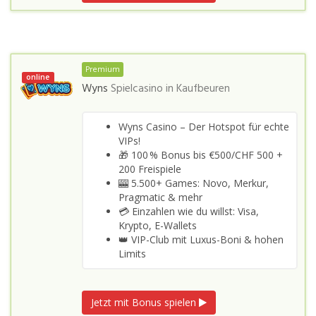
Premium
online
Wyns
Spielcasino in
Kaufbeuren
Wyns Casino – Der Hotspot für echte
VIPs!
🎁 100 % Bonus bis €500/CHF 500 +
200 Freispiele
🎰 5.500+ Games: Novo, Merkur,
Pragmatic & mehr
💳 Einzahlen wie du willst: Visa,
Krypto, E-Wallets
👑 VIP-Club mit Luxus-Boni & hohen
Limits
Jetzt mit Bonus spielen