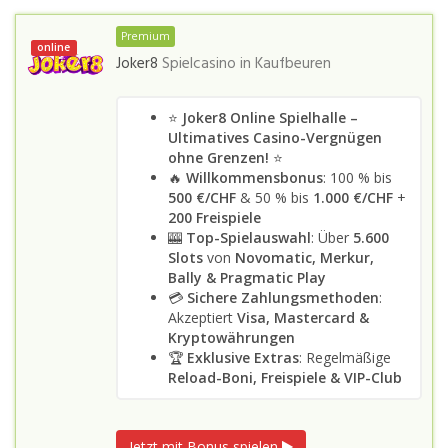
Premium
online
Joker8
Spielcasino in
Kaufbeuren
⭐
Joker8 Online Spielhalle –
Ultimatives Casino-Vergnügen
ohne Grenzen!
⭐
🔥
Willkommensbonus
: 100 % bis
500 €/CHF
& 50 % bis
1.000 €/CHF
+
200 Freispiele
🎰
Top-Spielauswahl
: Über
5.600
Slots
von
Novomatic, Merkur,
Bally & Pragmatic Play
💳
Sichere Zahlungsmethoden
:
Akzeptiert
Visa, Mastercard &
Kryptowährungen
🏆
Exklusive Extras
: Regelmäßige
Reload-Boni, Freispiele & VIP-Club
Jetzt mit Bonus spielen