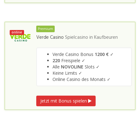
Premium
online
Verde Casino
Spielcasino in
Kaufbeuren
Verde Casino Bonus
1200 €
✓
220
Freispiele ✓
Alle
NOVOLINE
Slots ✓
Keine Limits ✓
Online Casino des Monats ✓
Jetzt mit Bonus spielen