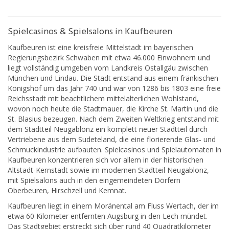
Spielcasinos & Spielsalons in Kaufbeuren
Kaufbeuren ist eine kreisfreie Mittelstadt im bayerischen
Regierungsbezirk Schwaben mit etwa 46.000 Einwohnern und
liegt vollständig umgeben vom Landkreis Ostallgäu zwischen
München und Lindau. Die Stadt entstand aus einem fränkischen
Königshof um das Jahr 740 und war von 1286 bis 1803 eine freie
Reichsstadt mit beachtlichem mittelalterlichen Wohlstand,
wovon noch heute die Stadtmauer, die Kirche St. Martin und die
St. Blasius bezeugen. Nach dem Zweiten Weltkrieg entstand mit
dem Stadtteil Neugablonz ein komplett neuer Stadtteil durch
Vertriebene aus dem Sudeteland, die eine florierende Glas- und
Schmuckindustrie aufbauten. Spielcasinos und Spielautomaten in
Kaufbeuren konzentrieren sich vor allem in der historischen
Altstadt-Kernstadt sowie im modernen Stadtteil Neugablonz,
mit Spielsalons auch in den eingemeindeten Dörfern
Oberbeuren, Hirschzell und Kemnat.
Kaufbeuren liegt in einem Moränental am Fluss Wertach, der im
etwa 60 Kilometer entfernten Augsburg in den Lech mündet.
Das Stadtgebiet erstreckt sich über rund 40 Quadratkilometer