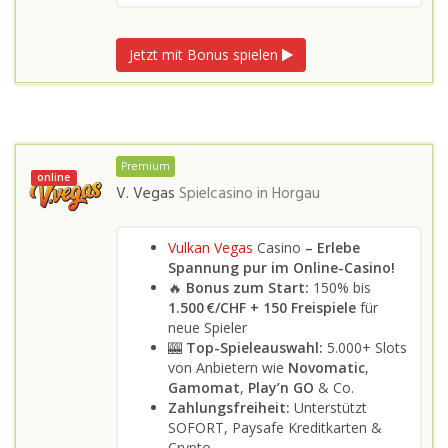
Jetzt mit Bonus spielen
Premium
online
V. Vegas
Spielcasino in
Horgau
Vulkan Vegas
Casino
– Erlebe
Spannung pur im Online-Casino!
🔥
Bonus zum Start:
150% bis
1.500 €/CHF + 150 Freispiele
für
neue Spieler
🎰
Top-Spieleauswahl:
5.000+ Slots
von Anbietern wie
Novomatic
,
Gamomat
,
Play’n GO
& Co.
Zahlungsfreiheit:
Unterstützt
SOFORT, Paysafe Kreditkarten &
Crypto