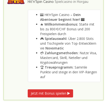
Hit’n’Spin Casino
Spielcasino in
Horgau
🎰 Hit’n’Spin Casino
– Dein
Abenteuer beginnt hier! 🎰
🔥
Willkommensbonus:
Starte mit
bis zu 800 €/CHF Bonus und 200
Freispielen durch
🎮
Spielauswahl:
Über 2.800 Slots
und Tischspiele von Top-Entwicklern
vie
Novomatic
💳
Zahlungsmethoden:
Nutze Visa,
Mastercard, Skrill, Neteller und
Kryptowährungen
🏆
Treueprogramm:
Sammle
Punkte und steige in den VIP-Rängen
auf
Jetzt mit Bonus spielen