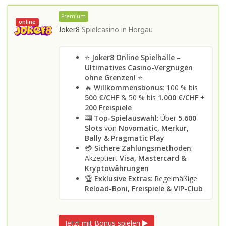
Premium
online
Joker8
Spielcasino in
Horgau
⭐
Joker8 Online Spielhalle –
Ultimatives Casino-Vergnügen
ohne Grenzen!
⭐
🔥
Willkommensbonus
: 100 % bis
500 €/CHF
& 50 % bis
1.000 €/CHF
+
200 Freispiele
🎰
Top-Spielauswahl
: Über
5.600
Slots
von
Novomatic, Merkur,
Bally & Pragmatic Play
💳
Sichere Zahlungsmethoden
:
Akzeptiert
Visa, Mastercard &
Kryptowährungen
🏆
Exklusive Extras
: Regelmäßige
Reload-Boni, Freispiele & VIP-Club
Jetzt mit Bonus spielen