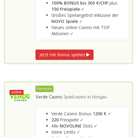
100% BONUS bis 300 €/CHF
plus
150 Freispiele
✓
Großes Spielangebot inklusive der
NOVO Spiele
✓
Neues online Casino mit TOP
Aktionen ✓
Jetzt mit Bonus spielen
Premium
online
Verde Casino
Spielcasino in
Horgau
Verde Casino Bonus
1200 €
✓
220
Freispiele ✓
Alle
NOVOLINE
Slots ✓
Keine Limits ✓