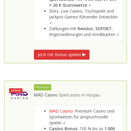
+ 20 € Gratiswette
✓
Slots, Live Casino, Tischspiele und
Jackpot-Games führender Entwickler
✓
Zahlungen mit
Revolut
,
SOFORT
,
Kryptowährungen und Kreditkarten ✓
Jetzt mit Bonus spielen
Premium
online
MAD Casino
Spielcasino in
Horgau
MAD Casino
: Premium Casino und
Sportwetten für anspruchsvolle
Spieler ✓
Casino-Bonus:
100 % bis zu
1.000