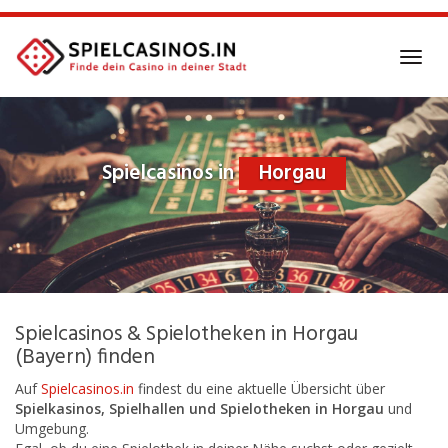
Skip
to
main
Toggl
content
navig
Spielcasinos in
Horgau
Spielcasinos & Spielotheken in Horgau
(Bayern) finden
Auf
Spielcasinos.in
findest du eine aktuelle Übersicht über
Spielkasinos,
Spielhallen und Spielotheken in Horgau
und
Umgebung.