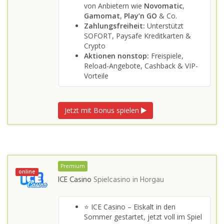
von Anbietern wie
Novomatic
,
Gamomat
,
Play’n GO
& Co.
Zahlungsfreiheit:
Unterstützt
SOFORT, Paysafe Kreditkarten &
Crypto
Aktionen nonstop:
Freispiele,
Reload-Angebote, Cashback & VIP-
Vorteile
Jetzt mit Bonus spielen
Premium
online
ICE Casino
Spielcasino in
Horgau
⭐ ICE Casino – Eiskalt in den
Sommer gestartet, jetzt voll im Spiel