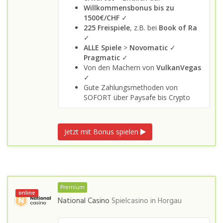
Willkommensbonus bis zu
1500€/CHF
✓
225 Freispiele
, z.B. bei
Book of Ra
✓
ALLE Spiele
>
Novomatic
✓
Pragmatic
✓
Von den Machern von
VulkanVegas
✓
Gute Zahlungsmethoden von
SOFORT über Paysafe bis Crypto
Jetzt mit Bonus spielen
Premium
online
National Casino
Spielcasino in
Horgau