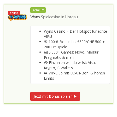
Premium
online
Wyns
Spielcasino in
Horgau
Wyns Casino – Der Hotspot für echte
VIPs!
🎁 100 % Bonus bis €500/CHF 500 +
200 Freispiele
🎰 5.500+ Games: Novo, Merkur,
Pragmatic & mehr
💳 Einzahlen wie du willst: Visa,
Krypto, E-Wallets
👑 VIP-Club mit Luxus-Boni & hohen
Limits
Jetzt mit Bonus spielen