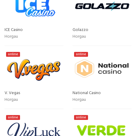
ICE Casino
Golazzo
Horgau
Horgau
online
online
V. Vegas
National Casino
Horgau
Horgau
online
online