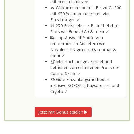
mit hohen Limits! ⭐
🔥 Willkommensbonus: Bis zu €1.500
mit 450 % auf deine ersten vier
Einzahlungen ✓
🎁 270 Freispiele – z. B. auf beliebte
Slots wie
Book of Ra
& mehr ✓
🎰 Top‑Auswahl: Spiele von
renommierten Anbietern wie
Novoline, Pragmatic, Gamomat &
mehr ✓
🏆 Mehrfach ausgezeichnet und
betrieben von erfahrenen Profis der
Casino‑Szene ✓
💳 Gute Einzahlungsmethoden
inklusive SOFORT, Paysafecard und
Crypto ✓
Jetzt mit Bonus spielen