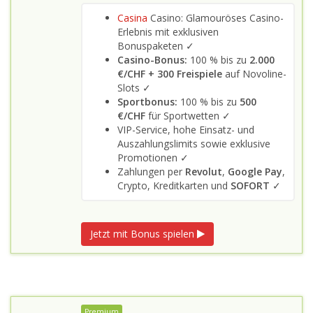
Casina
Casino: Glamouröses Casino-
Erlebnis mit exklusiven
Bonuspaketen ✓
Casino-Bonus:
100 % bis zu
2.000
€/CHF + 300 Freispiele
auf Novoline-
Slots ✓
Sportbonus:
100 % bis zu
500
€/CHF
für Sportwetten ✓
VIP-Service, hohe Einsatz- und
Auszahlungslimits sowie exklusive
Promotionen ✓
Zahlungen per
Revolut
,
Google Pay
,
Crypto, Kreditkarten und
SOFORT
✓
Jetzt mit Bonus spielen
Premium