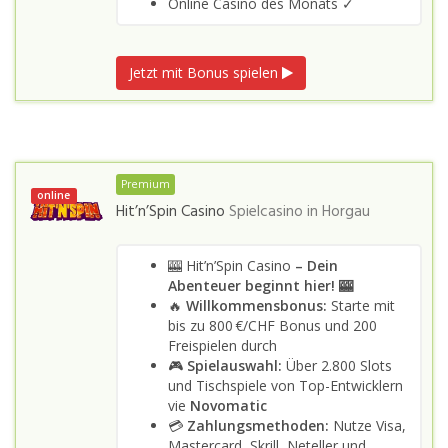
Online Casino des Monats ✓
Jetzt mit Bonus spielen
Premium
online
Hit’n’Spin Casino
Spielcasino in
Horgau
🎰 Hit’n’Spin Casino
– Dein
Abenteuer beginnt hier! 🎰
🔥
Willkommensbonus:
Starte mit
bis zu 800 €/CHF Bonus und 200
Freispielen durch
🎮
Spielauswahl:
Über 2.800 Slots
und Tischspiele von Top-Entwicklern
vie
Novomatic
💳
Zahlungsmethoden:
Nutze Visa,
Mastercard, Skrill, Neteller und