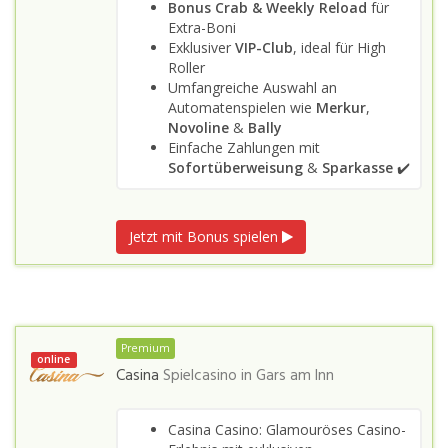
Bonus Crab & Weekly Reload
für
Extra-Boni
Exklusiver
VIP-Club
, ideal für High
Roller
Umfangreiche Auswahl an
Automatenspielen wie
Merkur
,
Novoline
&
Bally
Einfache Zahlungen mit
Sofortüberweisung
&
Sparkasse
✔️
Jetzt mit Bonus spielen
Premium
online
Casina
Spielcasino in
Gars am Inn
Casina Casino: Glamouröses Casino-