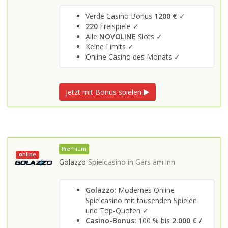
Verde Casino Bonus
1200 €
✓
220
Freispiele ✓
Alle
NOVOLINE
Slots ✓
Keine Limits ✓
Online Casino des Monats ✓
Jetzt mit Bonus spielen
Premium
online
Golazzo
Spielcasino in
Gars am Inn
Golazzo
: Modernes Online
Spielcasino mit tausenden Spielen
und Top-Quoten ✓
Casino-Bonus:
100 % bis
2.000 € /