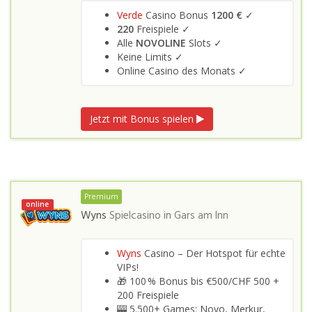
Verde
Casino Bonus
1200 €
✓
220
Freispiele ✓
Alle
NOVOLINE
Slots ✓
Keine Limits ✓
Online Casino des Monats ✓
Jetzt mit Bonus spielen
Premium
online
Wyns
Spielcasino in
Gars am Inn
Wyns
Casino – Der Hotspot für echte
VIPs!
🎁 100 % Bonus bis €500/CHF 500 +
200 Freispiele
🎰 5.500+ Games: Novo, Merkur,