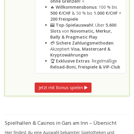
ohne Grenzen!
⭐
🔥
Willkommensbonus
: 100 % bis
500 €/CHF
& 50 % bis
1.000 €/CHF
+
200 Freispiele
🎰
Top-Spielauswahl
: Über
5.600
Slots
von
Novomatic, Merkur,
Bally & Pragmatic Play
💳
Sichere Zahlungsmethoden
:
Akzeptiert
Visa, Mastercard &
Kryptowährungen
🏆
Exklusive Extras
: Regelmäßige
Reload-Boni, Freispiele & VIP-Club
Jetzt mit Bonus spielen
Spielhallen & Casinos in Gars am Inn – Übersicht
Hier findest du eine Auswahl bekannter Spielotheken und