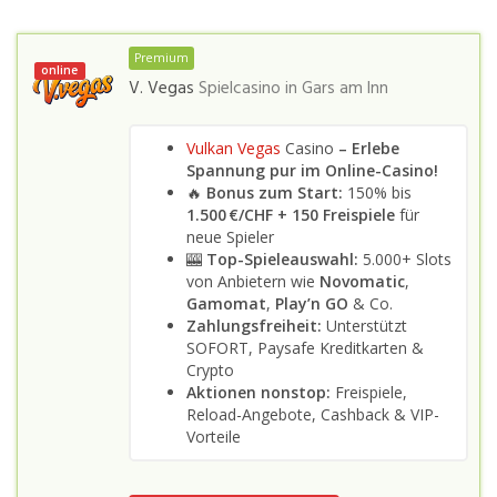
Premium
online
V. Vegas
Spielcasino in
Gars am Inn
Vulkan Vegas
Casino
– Erlebe
Spannung pur im Online-Casino!
🔥
Bonus zum Start:
150% bis
1.500 €/CHF + 150 Freispiele
für
neue Spieler
🎰
Top-Spieleauswahl:
5.000+ Slots
von Anbietern wie
Novomatic
,
Gamomat
,
Play’n GO
& Co.
Zahlungsfreiheit:
Unterstützt
SOFORT, Paysafe Kreditkarten &
Crypto
Aktionen nonstop:
Freispiele,
Reload-Angebote, Cashback & VIP-
Vorteile