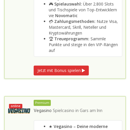
🎮
Spielauswahl:
Über 2.800 Slots
und Tischspiele von Top-Entwicklern
vie
Novomatic
💳
Zahlungsmethoden:
Nutze Visa,
Mastercard, Skrill, Neteller und
Kryptowährungen
🏆
Treueprogramm:
Sammle
Punkte und steige in den VIP-Rängen
auf
Jetzt mit Bonus spielen
Premium
online
Vegasino
Spielcasino in
Gars am Inn
★
Vegasino – Deine moderne