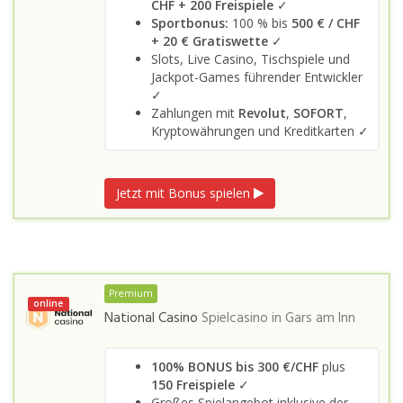
CHF + 200 Freispiele
✓
Sportbonus:
100 % bis
500 € / CHF
+ 20 € Gratiswette
✓
Slots, Live Casino, Tischspiele und
Jackpot-Games führender Entwickler
✓
Zahlungen mit
Revolut
,
SOFORT
,
Kryptowährungen und Kreditkarten ✓
Jetzt mit Bonus spielen
Premium
online
National Casino
Spielcasino in
Gars am Inn
100% BONUS bis 300 €/CHF
plus
150 Freispiele
✓
Großes Spielangebot inklusive der