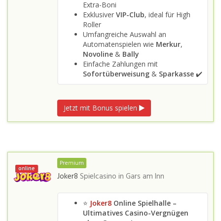
Extra-Boni
Exklusiver
VIP-Club
, ideal für High
Roller
Umfangreiche Auswahl an
Automatenspielen wie
Merkur
,
Novoline
&
Bally
Einfache Zahlungen mit
Sofortüberweisung
&
Sparkasse
✔️
Jetzt mit Bonus spielen
Premium
online
Joker8
Spielcasino in
Gars am Inn
⭐
Joker8
Online Spielhalle –
Ultimatives Casino-Vergnügen