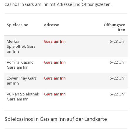
Casinos in Gars am Inn mit Adresse und Öffnungszeiten.
Spielcasino
Adresse
Öffnungsze
iten
Merkur
Gars am Inn
6–23 Uhr
Spielothek Gars
am Inn
Admiral Casino
Gars am Inn
6–22 Uhr
Gars am Inn
Löwen Play Gars
Gars am Inn
6–22 Uhr
am Inn
Vulkan Spielothek
Gars am Inn
6–22 Uhr
Gars am Inn
Spielcasinos in Gars am Inn auf der Landkarte