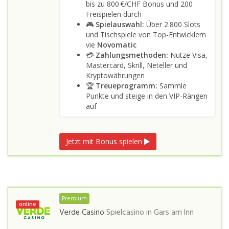
bis zu 800 €/CHF Bonus und 200
Freispielen durch
🎮
Spielauswahl:
Über 2.800 Slots
und Tischspiele von Top-Entwicklern
vie
Novomatic
💳
Zahlungsmethoden:
Nutze Visa,
Mastercard, Skrill, Neteller und
Kryptowährungen
🏆
Treueprogramm:
Sammle
Punkte und steige in den VIP-Rängen
auf
Jetzt mit Bonus spielen
Premium
online
Verde Casino
Spielcasino in
Gars am Inn