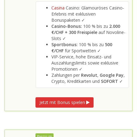
Casina
Casino: Glamouröses Casino-
Erlebnis mit exklusiven
Bonuspaketen ✓
Casino-Bonus:
100 % bis zu
2.000
€/CHF + 300 Freispiele
auf Novoline-
Slots ✓
Sportbonus:
100 % bis zu
500
€/CHF
für Sportwetten ✓
VIP-Service, hohe Einsatz- und
Auszahlungslimits sowie exklusive
Promotionen ✓
Zahlungen per
Revolut
,
Google Pay
,
Crypto, Kreditkarten und
SOFORT
✓
Jetzt mit Bonus spielen
Premium