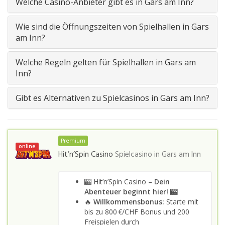
Welche Casino-Anbieter gibt es in Gars am Inn?
Wie sind die Öffnungszeiten von Spielhallen in Gars
am Inn?
Welche Regeln gelten für Spielhallen in Gars am
Inn?
Gibt es Alternativen zu Spielcasinos in Gars am Inn?
Premium
online
Hit’n’Spin Casino
Spielcasino in
Gars am Inn
🎰 Hit’n’Spin Casino
– Dein
Abenteuer beginnt hier! 🎰
🔥
Willkommensbonus:
Starte mit
bis zu 800 €/CHF Bonus und 200
Freispielen durch