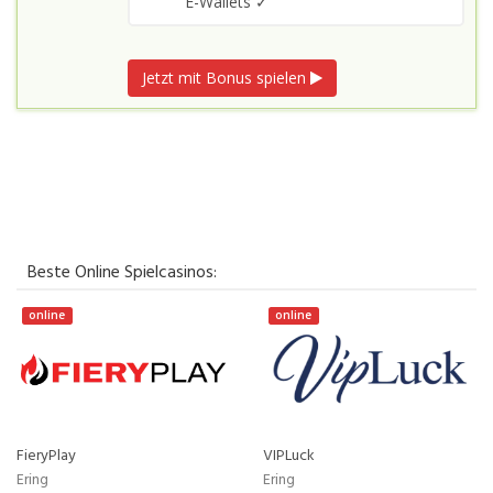
E-Wallets ✓
Jetzt mit Bonus spielen
Beste Online Spielcasinos:
online
online
FieryPlay
VIPLuck
Ering
Ering