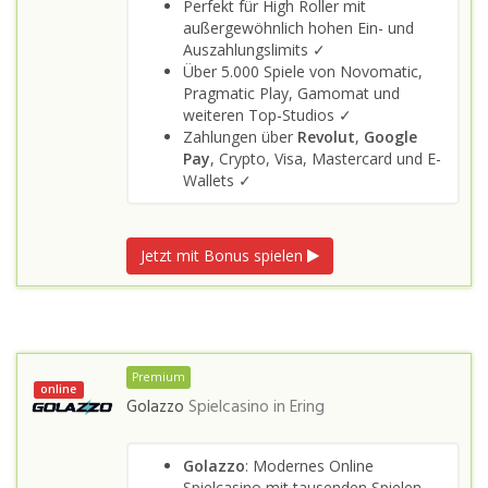
Perfekt für High Roller mit
außergewöhnlich hohen Ein- und
Auszahlungslimits ✓
Über 5.000 Spiele von Novomatic,
Pragmatic Play, Gamomat und
weiteren Top-Studios ✓
Zahlungen über
Revolut
,
Google
Pay
, Crypto, Visa, Mastercard und E-
Wallets ✓
Jetzt mit Bonus spielen
Premium
online
Golazzo
Spielcasino in
Ering
Golazzo
: Modernes Online
Spielcasino mit tausenden Spielen