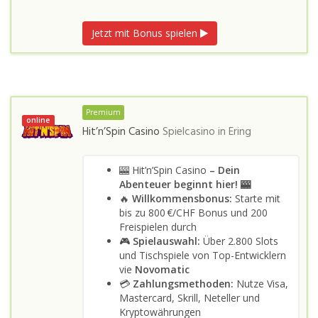
Jetzt mit Bonus spielen
Premium
online
Hit’n’Spin Casino
Spielcasino in
Ering
🎰 Hit’n’Spin Casino
– Dein
Abenteuer beginnt hier! 🎰
🔥
Willkommensbonus:
Starte mit
bis zu 800 €/CHF Bonus und 200
Freispielen durch
🎮
Spielauswahl:
Über 2.800 Slots
und Tischspiele von Top-Entwicklern
vie
Novomatic
💳
Zahlungsmethoden:
Nutze Visa,
Mastercard, Skrill, Neteller und
Kryptowährungen