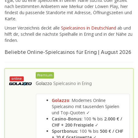
Egal, ob du eine Spielothek in deiner Nähe suchst oder gezielt
nach bestimmten Anbietern wie Merkur oder Löwen Play, hier
findest du passende Standorte mit Adresse, Öffnungszeiten und
Karte.
Unser Verzeichnis deckt alle
Spielcasinos in Deutschland
ab und
hilft dir, schnell die nächste Spielhalle in Ering und in der Nähe zu
finden.
Beliebte Online-Spielcasinos für Ering | August 2026
Premium
online
Golazzo
Spielcasino in
Ering
Golazzo
: Modernes Online
Spielcasino mit tausenden Spielen
und Top-Quoten ✓
Casino-Bonus:
100 % bis
2.000 € /
CHF + 200 Freispiele
✓
Sportbonus:
100 % bis
500 € / CHF
+ 20 € Gratiswette
✓