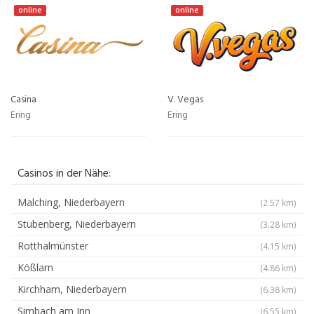
online
online
Casina
V. Vegas
Ering
Ering
Casinos in der Nähe:
Malching, Niederbayern
(2.57 km)
Stubenberg, Niederbayern
(3.28 km)
Rotthalmünster
(4.15 km)
Kößlarn
(4.86 km)
Kirchham, Niederbayern
(6.38 km)
Simbach am Inn
(6.55 km)