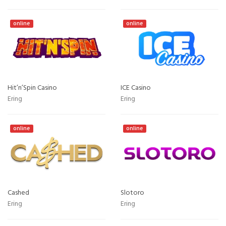
online
online
Hit’n’Spin Casino
ICE Casino
Ering
Ering
online
online
Cashed
Slotoro
Ering
Ering