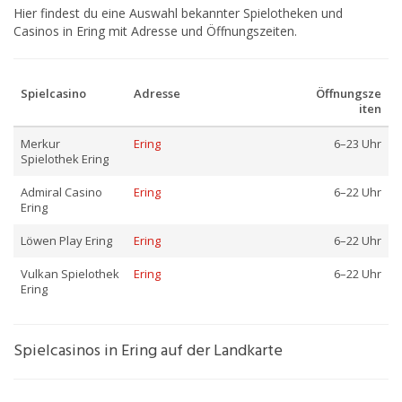
Hier findest du eine Auswahl bekannter Spielotheken und
Casinos in Ering mit Adresse und Öffnungszeiten.
Spielcasino
Adresse
Öffnungsze
iten
Merkur
Ering
6–23 Uhr
Spielothek Ering
Admiral Casino
Ering
6–22 Uhr
Ering
Löwen Play Ering
Ering
6–22 Uhr
Vulkan Spielothek
Ering
6–22 Uhr
Ering
Spielcasinos in Ering auf der Landkarte