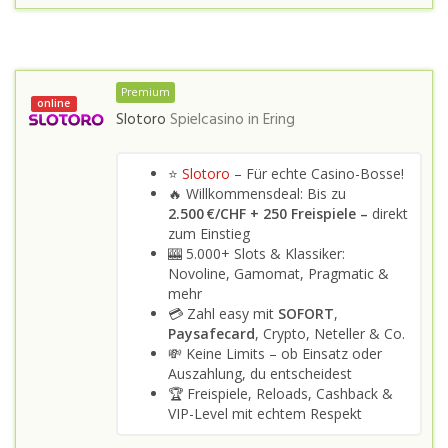
Premium
online
Slotoro
Spielcasino in
Ering
⭐
Slotoro
– Für echte Casino-Bosse!
🔥 Willkommensdeal: Bis zu
2.500 €/CHF + 250 Freispiele –
direkt
zum Einstieg
🎰 5.000+ Slots & Klassiker:
Novoline, Gamomat, Pragmatic &
mehr
💳 Zahl easy mit
SOFORT
,
Paysafecard
, Crypto, Neteller & Co.
💸 Keine Limits – ob Einsatz oder
Auszahlung, du entscheidest
🏆 Freispiele, Reloads, Cashback &
VIP-Level mit echtem Respekt