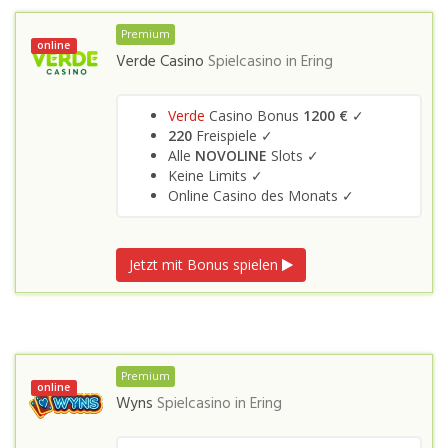
Premium
online
Verde Casino
Spielcasino in
Ering
Verde
Casino Bonus
1200 €
✓
220
Freispiele ✓
Alle
NOVOLINE
Slots ✓
Keine Limits ✓
Online Casino des Monats ✓
Jetzt mit Bonus spielen
Premium
online
Wyns
Spielcasino in
Ering