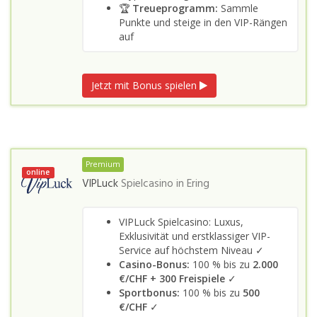
🏆
Treueprogramm:
Sammle
Punkte und steige in den VIP-Rängen
auf
Jetzt mit Bonus spielen
Premium
online
VIPLuck
Spielcasino in
Ering
VIPLuck Spielcasino: Luxus,
Exklusivität und erstklassiger VIP-
Service auf höchstem Niveau ✓
Casino-Bonus:
100 % bis zu
2.000
€/CHF + 300 Freispiele
✓
Sportbonus:
100 % bis zu
500
€/CHF
✓