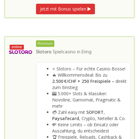
Jetzt mit Bonus spielen
Premium
online
Slotoro
Spielcasino in
Ering
⭐ Slotoro – Für echte Casino-Bosse!
🔥 Willkommensdeal: Bis zu
2.500 €/CHF + 250 Freispiele –
direkt
zum Einstieg
🎰 5.000+ Slots & Klassiker:
Novoline, Gamomat, Pragmatic &
mehr
💳 Zahl easy mit
SOFORT
,
Paysafecard
, Crypto, Neteller & Co.
💸 Keine Limits – ob Einsatz oder
Auszahlung, du entscheidest
🏆 Freispiele, Reloads, Cashback &