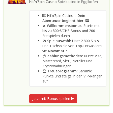
Hit’n’Spin Casino
Spielcasino in
Egglkofen
🎰 Hit’n’Spin Casino
– Dein
Abenteuer beginnt hier! 🎰
🔥
Willkommensbonus:
Starte mit
bis zu 800 €/CHF Bonus und 200
Freispielen durch
🎮
Spielauswahl:
Über 2.800 Slots
und Tischspiele von Top-Entwicklern
vie
Novomatic
💳
Zahlungsmethoden:
Nutze Visa,
Mastercard, Skrill, Neteller und
Kryptowährungen
🏆
Treueprogramm:
Sammle
Punkte und steige in den VIP-Rängen
auf
Jetzt mit Bonus spielen