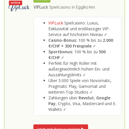
online
VIPLuck
Spielcasino in
Egglkofen
VIPLuck
Spielcasino: Luxus,
Exklusivität und erstklassiger VIP-
Service auf höchstem Niveau ✓
Casino-Bonus:
100 % bis zu
2.000
€/CHF + 300 Freispiele
✓
Sportbonus:
100 % bis zu
500
€/CHF
✓
Perfekt für High Roller mit
außergewöhnlich hohen Ein- und
Auszahlungslimits ✓
Über 5.000 Spiele von Novomatic,
Pragmatic Play, Gamomat und
weiteren Top-Studios ✓
Zahlungen über
Revolut
,
Google
Pay
, Crypto, Visa, Mastercard und E-
Wallets ✓