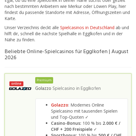
Egal, ob du eine Spielothek in deiner Nähe suchst oder gezielt
nach bestimmten Anbietern wie Merkur oder Löwen Play, hier
findest du passende Standorte mit Adresse, Öffnungszeiten und
Karte.
Unser Verzeichnis deckt alle
Spielcasinos in Deutschland
ab und
hilft dir, schnell die nächste Spielhalle in Egglkofen und in der
Nähe zu finden.
Beliebte Online-Spielcasinos für Egglkofen | August
2026
Premium
online
Golazzo
Spielcasino in
Egglkofen
Golazzo
: Modernes Online
Spielcasino mit tausenden Spielen
und Top-Quoten ✓
Casino-Bonus:
100 % bis
2.000 € /
CHF + 200 Freispiele
✓
Sportbonus:
100 % bis
500 € / CHF