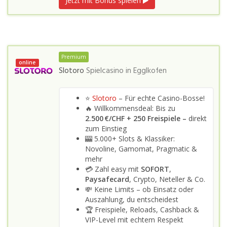
Jetzt mit Bonus spielen
Premium
online
Slotoro
Spielcasino in
Egglkofen
⭐
Slotoro
– Für echte Casino-Bosse!
🔥 Willkommensdeal: Bis zu
2.500 €/CHF + 250 Freispiele –
direkt
zum Einstieg
🎰 5.000+ Slots & Klassiker:
Novoline, Gamomat, Pragmatic &
mehr
💳 Zahl easy mit
SOFORT
,
Paysafecard
, Crypto, Neteller & Co.
💸 Keine Limits – ob Einsatz oder
Auszahlung, du entscheidest
🏆 Freispiele, Reloads, Cashback &
VIP-Level mit echtem Respekt