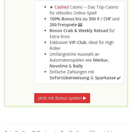
★
Cashed
Casino – Das Top-Casino
für stilvolles Online-Spiel!
100% Bonus bis zu 500 €
/ CHF
und
200 Freispiele
🎰
Bonus Crab & Weekly Reload
für
Extra-Boni
Exklusiver
VIP-Club
, ideal für High
Roller
Umfangreiche Auswahl an
Automatenspielen wie
Merkur
,
Novoline
&
Bally
Einfache Zahlungen mit
Sofortüberweisung
&
Sparkasse
✔️
Jetzt mit Bonus spielen