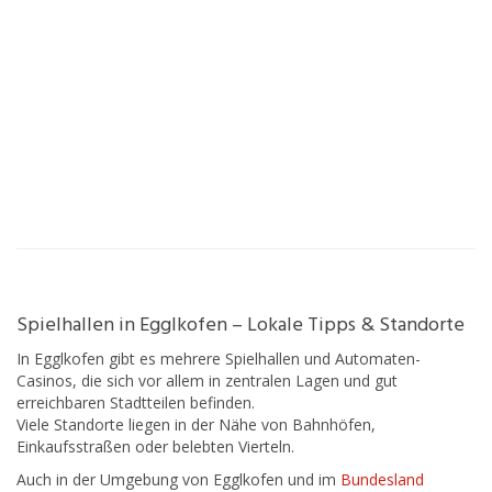
Spielhallen in Egglkofen – Lokale Tipps & Standorte
In Egglkofen gibt es mehrere Spielhallen und Automaten-
Casinos, die sich vor allem in zentralen Lagen und gut
erreichbaren Stadtteilen befinden.
Viele Standorte liegen in der Nähe von Bahnhöfen,
Einkaufsstraßen oder belebten Vierteln.
Auch in der Umgebung von Egglkofen und im
Bundesland