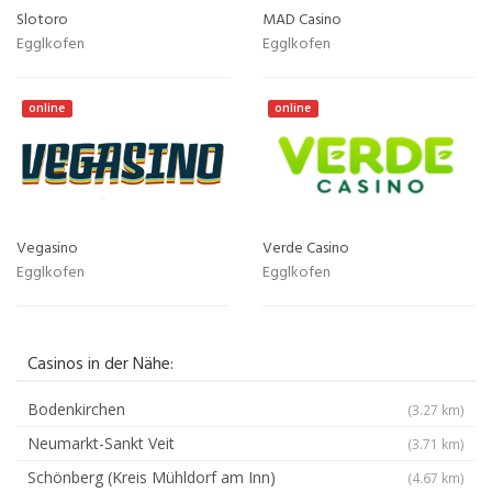
Slotoro
MAD Casino
Egglkofen
Egglkofen
online
online
Vegasino
Verde Casino
Egglkofen
Egglkofen
Casinos in der Nähe:
Bodenkirchen
(3.27 km)
Neumarkt-Sankt Veit
(3.71 km)
Schönberg (Kreis Mühldorf am Inn)
(4.67 km)