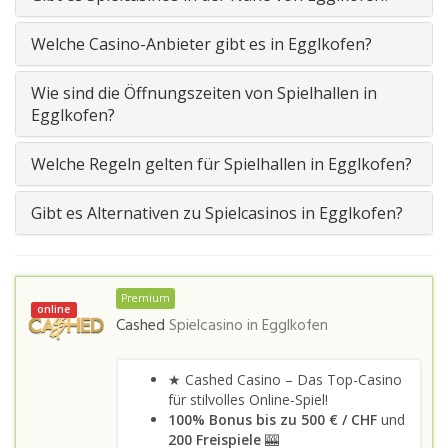
Welche Casino-Anbieter gibt es in Egglkofen?
Wie sind die Öffnungszeiten von Spielhallen in
Egglkofen?
Welche Regeln gelten für Spielhallen in Egglkofen?
Gibt es Alternativen zu Spielcasinos in Egglkofen?
Premium
online
Cashed
Spielcasino in
Egglkofen
★ Cashed Casino – Das Top-Casino
für stilvolles Online-Spiel!
100% Bonus bis zu 500 €
/ CHF
und
200 Freispiele
🎰