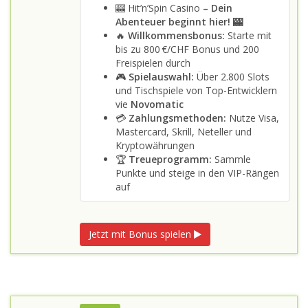
🎰 Hit’n’Spin Casino
– Dein
Abenteuer beginnt hier! 🎰
🔥
Willkommensbonus:
Starte mit
bis zu 800 €/CHF Bonus und 200
Freispielen durch
🎮
Spielauswahl:
Über 2.800 Slots
und Tischspiele von Top-Entwicklern
vie
Novomatic
💳
Zahlungsmethoden:
Nutze Visa,
Mastercard, Skrill, Neteller und
Kryptowährungen
🏆
Treueprogramm:
Sammle
Punkte und steige in den VIP-Rängen
auf
Jetzt mit Bonus spielen