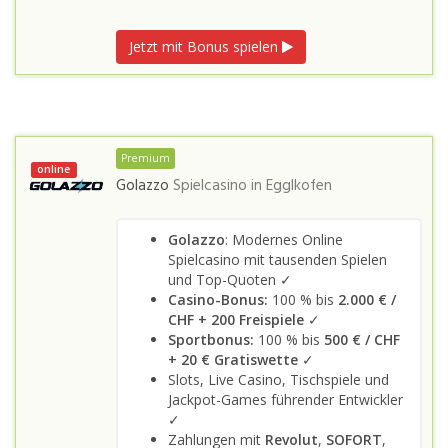
Jetzt mit Bonus spielen
Premium
online
Golazzo
Spielcasino in
Egglkofen
Golazzo
: Modernes Online
Spielcasino mit tausenden Spielen
und Top-Quoten ✓
Casino-Bonus:
100 % bis
2.000 € /
CHF + 200 Freispiele
✓
Sportbonus:
100 % bis
500 € / CHF
+ 20 € Gratiswette
✓
Slots, Live Casino, Tischspiele und
Jackpot-Games führender Entwickler
✓
Zahlungen mit
Revolut
,
SOFORT
,