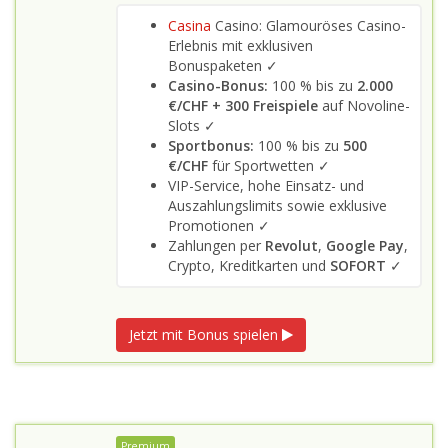
Casina
Casino: Glamouröses Casino-
Erlebnis mit exklusiven
Bonuspaketen ✓
Casino-Bonus:
100 % bis zu
2.000
€/CHF + 300 Freispiele
auf Novoline-
Slots ✓
Sportbonus:
100 % bis zu
500
€/CHF
für Sportwetten ✓
VIP-Service, hohe Einsatz- und
Auszahlungslimits sowie exklusive
Promotionen ✓
Zahlungen per
Revolut
,
Google Pay
,
Crypto, Kreditkarten und
SOFORT
✓
Jetzt mit Bonus spielen
Premium