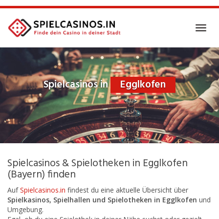
Skip
to
main
Toggl
content
navig
Spielcasinos in
Egglkofen
Spielcasinos & Spielotheken in Egglkofen
(Bayern) finden
Auf
Spielcasinos.in
findest du eine aktuelle Übersicht über
Spielkasinos,
Spielhallen und Spielotheken in Egglkofen
und
Umgebung.