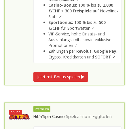
Casino-Bonus:
100 % bis zu
2.000
€/CHF + 300 Freispiele
auf Novoline-
Slots ✓
Sportbonus:
100 % bis zu
500
€/CHF
für Sportwetten ✓
VIP-Service, hohe Einsatz- und
Auszahlungslimits sowie exklusive
Promotionen ✓
Zahlungen per
Revolut
,
Google Pay
,
Crypto, Kreditkarten und
SOFORT
✓
Jetzt mit Bonus spielen
Premium
online
Hit’n’Spin Casino
Spielcasino in
Egglkofen