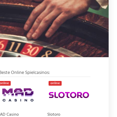
Beste Online Spielcasinos:
online
online
AD Casino
Slotoro