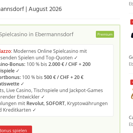
E
mannsdorf | August 2026
Spielcasino in
Ebermannsdorf
Premium
lazzo
: Modernes Online Spielcasino mit
G
usenden Spielen und Top-Quoten ✓
E
sino-Bonus:
100 % bis
2.000 € / CHF + 200
ispiele
✓
ortbonus:
100 % bis
500 € / CHF + 20 €
atiswette
✓
ts, Live Casino, Tischspiele und Jackpot-Games
render Entwickler ✓
hlungen mit
Revolut
,
SOFORT
, Kryptowährungen
d Kreditkarten ✓
C
E
 Bonus spielen