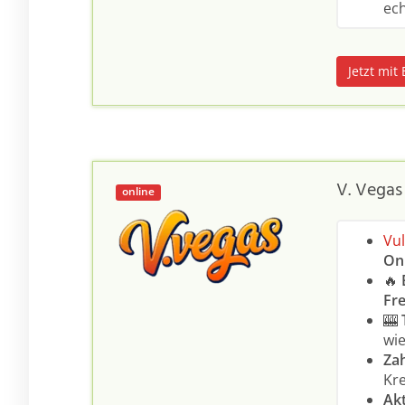
ec
Jetzt mit
V. Vegas
online
Vu
Onl
🔥
Fre
🎰
wi
Zah
Kre
Ak