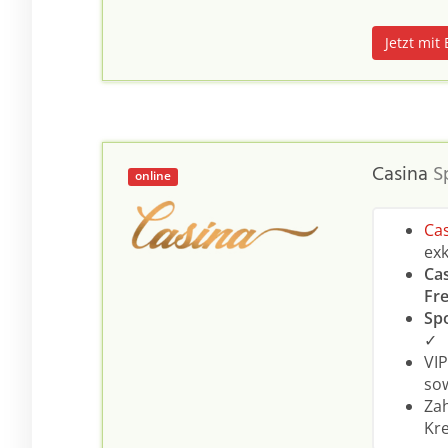
Jetzt mit
Casina
S
online
Ca
ex
Ca
Fre
Sp
✓
VIP
so
Za
Kr