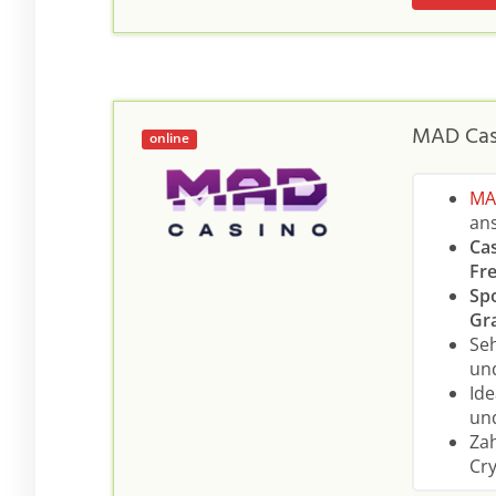
MAD Cas
online
MA
ans
Ca
Fre
Sp
Gr
Seh
un
Ide
und
Zah
Cr