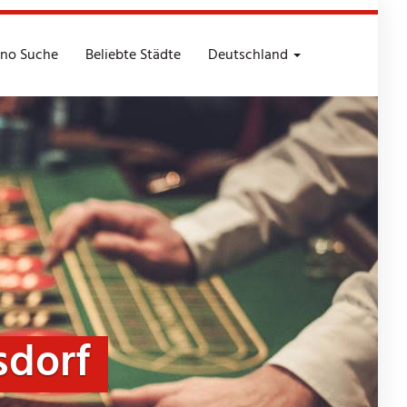
ino Suche
Beliebte Städte
Deutschland
dorf