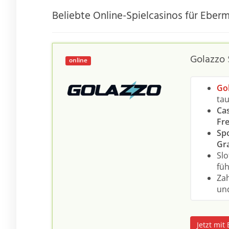
Beliebte Online-Spielcasinos für Eber
Golazzo
online
Go
ta
Ca
Fre
Sp
Gr
Slo
füh
Za
un
Jetzt mit