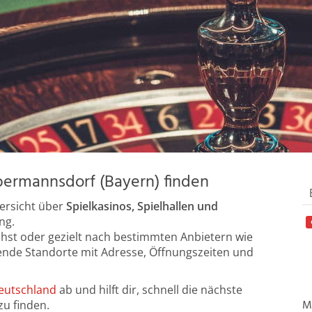
bermannsdorf (Bayern) finden
bersicht über
Spielkasinos,
Spielhallen und
ng.
uchst oder gezielt nach bestimmten Anbietern wie
sende Standorte mit Adresse, Öffnungszeiten und
Deutschland
ab und hilft dir, schnell die nächste
M
zu finden.