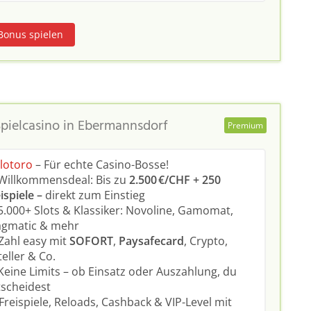
 Bonus spielen
pielcasino in
Ebermannsdorf
Premium
lotoro
– Für echte Casino-Bosse!
 Willkommensdeal: Bis zu
2.500 €/CHF + 250
ispiele –
direkt zum Einstieg
5.000+ Slots & Klassiker: Novoline, Gamomat,
agmatic & mehr
Zahl easy mit
SOFORT
,
Paysafecard
, Crypto,
eller & Co.
Keine Limits – ob Einsatz oder Auszahlung, du
tscheidest
Freispiele, Reloads, Cashback & VIP-Level mit