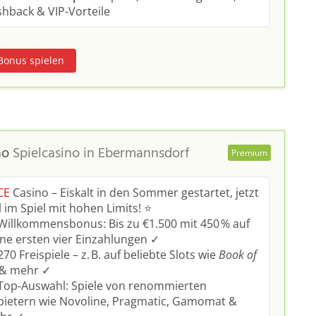
hback & VIP-Vorteile
 Bonus spielen
no
Spielcasino in
Ebermannsdorf
Premium
CE
Casino – Eiskalt in den Sommer gestartet, jetzt
l im Spiel mit hohen Limits! ⭐
Willkommensbonus: Bis zu €1.500 mit 450 % auf
ne ersten vier Einzahlungen ✓
270 Freispiele – z. B. auf beliebte Slots wie
Book of
& mehr ✓
 Top‑Auswahl: Spiele von renommierten
bietern wie Novoline, Pragmatic, Gamomat &