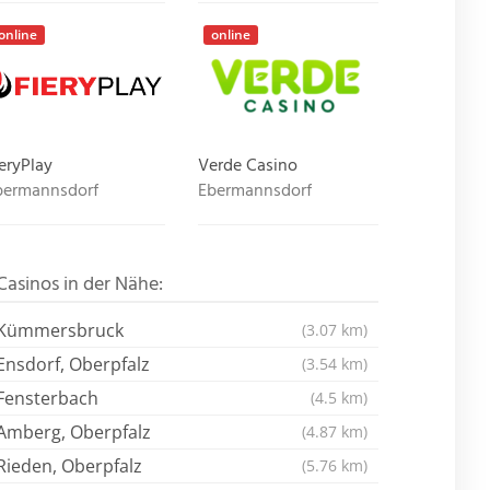
online
online
eryPlay
Verde Casino
bermannsdorf
Ebermannsdorf
Casinos in der Nähe:
Kümmersbruck
(3.07 km)
Ensdorf, Oberpfalz
(3.54 km)
Fensterbach
(4.5 km)
Amberg, Oberpfalz
(4.87 km)
Rieden, Oberpfalz
(5.76 km)