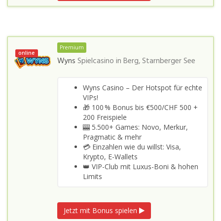
Premium
online
Wyns
Spielcasino in
Berg, Starnberger See
Wyns Casino – Der Hotspot für echte
VIPs!
🎁 100 % Bonus bis €500/CHF 500 +
200 Freispiele
🎰 5.500+ Games: Novo, Merkur,
Pragmatic & mehr
💳 Einzahlen wie du willst: Visa,
Krypto, E-Wallets
👑 VIP-Club mit Luxus-Boni & hohen
Limits
Jetzt mit Bonus spielen