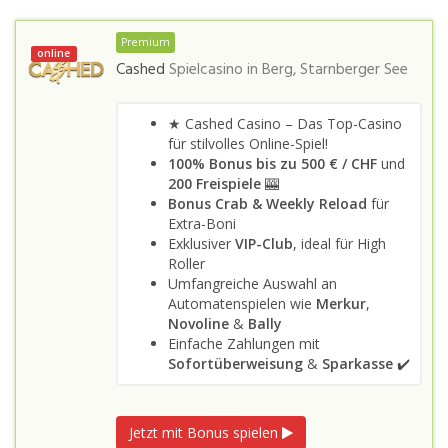
Premium
online
Cashed
Spielcasino in
Berg, Starnberger See
★ Cashed Casino – Das Top-Casino
für stilvolles Online-Spiel!
100% Bonus bis zu 500 €
/ CHF
und
200 Freispiele
🎰
Bonus Crab & Weekly Reload
für
Extra-Boni
Exklusiver
VIP-Club
, ideal für High
Roller
Umfangreiche Auswahl an
Automatenspielen wie
Merkur
,
Novoline
&
Bally
Einfache Zahlungen mit
Sofortüberweisung
&
Sparkasse
✔️
Jetzt mit Bonus spielen