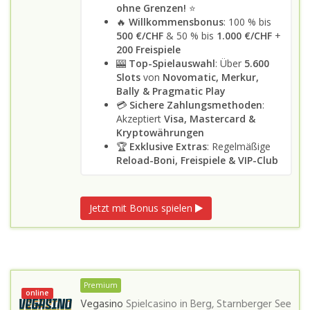
ohne Grenzen!
⭐
🔥
Willkommensbonus
: 100 % bis
500 €/CHF
& 50 % bis
1.000 €/CHF
+
200 Freispiele
🎰
Top-Spielauswahl
: Über
5.600
Slots
von
Novomatic, Merkur,
Bally & Pragmatic Play
💳
Sichere Zahlungsmethoden
:
Akzeptiert
Visa, Mastercard &
Kryptowährungen
🏆
Exklusive Extras
: Regelmäßige
Reload-Boni, Freispiele & VIP-Club
Jetzt mit Bonus spielen
Premium
online
Vegasino
Spielcasino in
Berg, Starnberger See