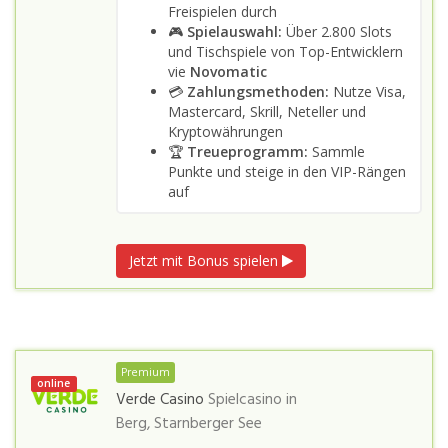
Freispielen durch
🎮
Spielauswahl:
Über 2.800 Slots
und Tischspiele von Top-Entwicklern
vie
Novomatic
💳
Zahlungsmethoden:
Nutze Visa,
Mastercard, Skrill, Neteller und
Kryptowährungen
🏆
Treueprogramm:
Sammle
Punkte und steige in den VIP-Rängen
auf
Jetzt mit Bonus spielen
Premium
online
Verde Casino
Spielcasino in
Berg, Starnberger See