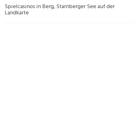
Spielcasinos in Berg, Starnberger See auf der
Landkarte