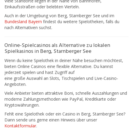
Viele Standorte liegen in der Nähe von Bahnhöfen,
Einkaufsstraßen oder belebten Vierteln.
Auch in der Umgebung von Berg, Starnberger See und im
Bundesland Bayern
findest du weitere Spielotheken, falls du
nach Alternativen suchst.
Online-Spielcasinos als Alternative zu lokalen
Spielkasinos in Berg, Starnberger See
Wenn du keine Spielothek in deiner Nähe besuchen möchtest,
bieten Online Casinos eine flexible Alternative. Du kannst
jederzeit spielen und hast Zugriff auf
eine große Auswahl an Slots, Tischspielen und Live-Casino-
Angeboten.
Viele Anbieter bieten attraktive Boni, schnelle Auszahlungen und
moderne Zahlungsmethoden wie PayPal, Kreditkarte oder
Kryptowährungen.
Fehlt eine Spielothek oder ein Casino in Berg, Starnberger See?
Dann sende uns gerne einen Hinweis über unser
Kontaktformular
.