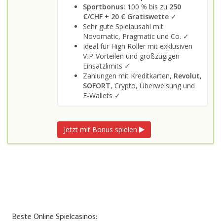
Sportbonus:
100 % bis zu
250
€/CHF + 20 € Gratiswette
✓
Sehr gute Spielausahl mit
Novomatic, Pragmatic und Co. ✓
Ideal für High Roller mit exklusiven
VIP-Vorteilen und großzügigen
Einsatzlimits ✓
Zahlungen mit Kreditkarten,
Revolut
,
SOFORT
, Crypto, Überweisung und
E-Wallets ✓
Jetzt mit Bonus spielen
Beste Online Spielcasinos: