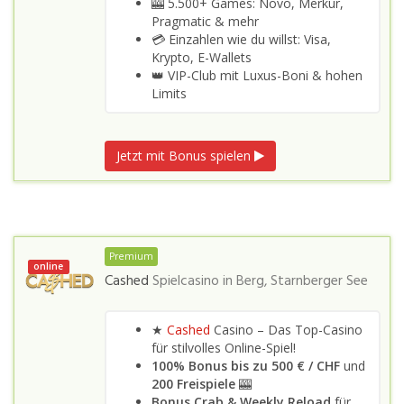
🎰 5.500+ Games: Novo, Merkur,
Pragmatic & mehr
💳 Einzahlen wie du willst: Visa,
Krypto, E-Wallets
👑 VIP-Club mit Luxus-Boni & hohen
Limits
Jetzt mit Bonus spielen
Premium
online
Cashed
Spielcasino in
Berg, Starnberger See
★
Cashed
Casino – Das Top-Casino
für stilvolles Online-Spiel!
100% Bonus bis zu 500 €
/ CHF
und
200 Freispiele
🎰
Bonus Crab & Weekly Reload
für