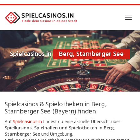
Skip
to
main
Toggl
content
navig
Spielcasinos in
Berg, Starnberger See
Spielcasinos & Spielotheken in Berg,
Starnberger See (Bayern) finden
Auf
Spielcasinos.in
findest du eine aktuelle Übersicht über
Spielkasinos,
Spielhallen und Spielotheken in Berg,
Starnberger See
und Umgebung.