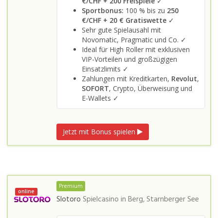
€/CHF + 200 Freispiele
✓
Sportbonus:
100 % bis zu
250
€/CHF + 20 € Gratiswette
✓
Sehr gute Spielausahl mit
Novomatic, Pragmatic und Co. ✓
Ideal für High Roller mit exklusiven
VIP-Vorteilen und großzügigen
Einsatzlimits ✓
Zahlungen mit Kreditkarten,
Revolut
,
SOFORT
, Crypto, Überweisung und
E-Wallets ✓
Jetzt mit Bonus spielen
Premium
online
Slotoro
Spielcasino in
Berg, Starnberger See