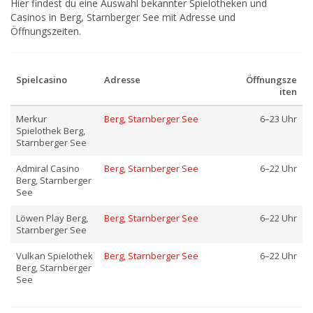
Hier findest du eine Auswahl bekannter Spielotheken und
Casinos in Berg, Starnberger See mit Adresse und
Öffnungszeiten.
Spielcasino
Adresse
Öffnungsze
iten
Merkur
Berg, Starnberger See
6–23 Uhr
Spielothek Berg,
Starnberger See
Admiral Casino
Berg, Starnberger See
6–22 Uhr
Berg, Starnberger
See
Löwen Play Berg,
Berg, Starnberger See
6–22 Uhr
Starnberger See
Vulkan Spielothek
Berg, Starnberger See
6–22 Uhr
Berg, Starnberger
See