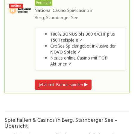
Premium
online
National Casino
Spielcasino in
Berg, Starnberger See
100% BONUS bis 300 €/CHF
plus
150 Freispiele
✓
Großes Spielangebot inklusive der
NOVO Spiele
✓
Neues online Casino mit TOP
Aktionen ✓
Jetzt mit Bonus spielen
Spielhallen & Casinos in Berg, Starnberger See –
Übersicht