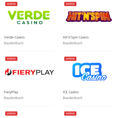
online
online
Verde Casino
Hit’n’Spin Casino
Baudenbach
Baudenbach
online
online
FieryPlay
ICE Casino
Baudenbach
Baudenbach
online
online