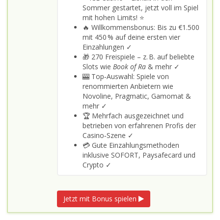
Sommer gestartet, jetzt voll im Spiel
mit hohen Limits! ⭐
🔥 Willkommensbonus: Bis zu €1.500
mit 450 % auf deine ersten vier
Einzahlungen ✓
🎁 270 Freispiele – z. B. auf beliebte
Slots wie
Book of Ra
& mehr ✓
🎰 Top‑Auswahl: Spiele von
renommierten Anbietern wie
Novoline, Pragmatic, Gamomat &
mehr ✓
🏆 Mehrfach ausgezeichnet und
betrieben von erfahrenen Profis der
Casino‑Szene ✓
💳 Gute Einzahlungsmethoden
inklusive SOFORT, Paysafecard und
Crypto ✓
Jetzt mit Bonus spielen