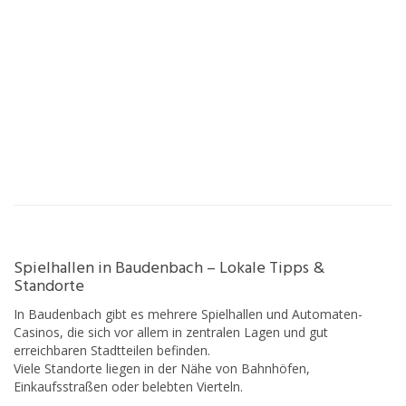
Spielhallen in Baudenbach – Lokale Tipps &
Standorte
In Baudenbach gibt es mehrere Spielhallen und Automaten-
Casinos, die sich vor allem in zentralen Lagen und gut
erreichbaren Stadtteilen befinden.
Viele Standorte liegen in der Nähe von Bahnhöfen,
Einkaufsstraßen oder belebten Vierteln.