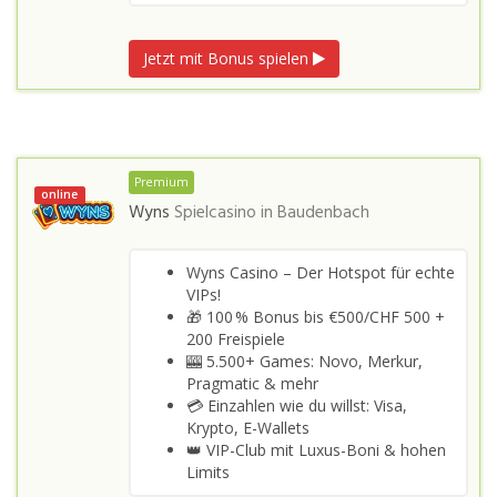
Jetzt mit Bonus spielen
Premium
online
Wyns
Spielcasino in
Baudenbach
Wyns Casino – Der Hotspot für echte
VIPs!
🎁 100 % Bonus bis €500/CHF 500 +
200 Freispiele
🎰 5.500+ Games: Novo, Merkur,
Pragmatic & mehr
💳 Einzahlen wie du willst: Visa,
Krypto, E-Wallets
👑 VIP-Club mit Luxus-Boni & hohen
Limits