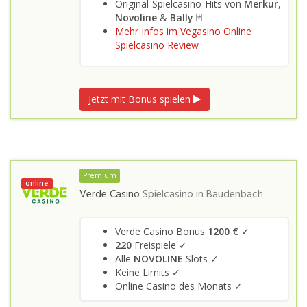
Original-Spielcasino-Hits von
Merkur
,
Novoline
&
Bally
🃏
Mehr Infos im Vegasino Online
Spielcasino Review
Jetzt mit Bonus spielen
Premium
online
Verde Casino
Spielcasino in
Baudenbach
Verde Casino Bonus
1200 €
✓
220
Freispiele ✓
Alle
NOVOLINE
Slots ✓
Keine Limits ✓
Online Casino des Monats ✓