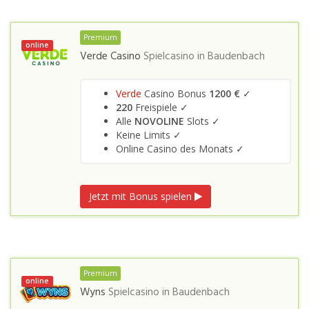
Premium
online
Verde Casino
Spielcasino in
Baudenbach
Verde
Casino Bonus
1200 €
✓
220
Freispiele ✓
Alle
NOVOLINE
Slots ✓
Keine Limits ✓
Online Casino des Monats ✓
Jetzt mit Bonus spielen
Premium
online
Wyns
Spielcasino in
Baudenbach