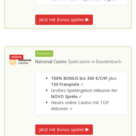
Jetzt mit Bonus spielen
Premium
online
National Casino
Spielcasino in
Baudenbach
100% BONUS bis 300 €/CHF
plus
150 Freispiele
✓
Großes Spielangebot inklusive der
NOVO Spiele
✓
Neues online Casino mit TOP
Aktionen ✓
Jetzt mit Bonus spielen