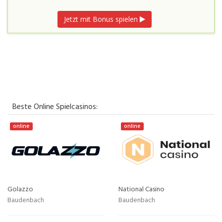
Jetzt mit Bonus spielen
Beste Online Spielcasinos:
online
online
Golazzo
National Casino
Baudenbach
Baudenbach