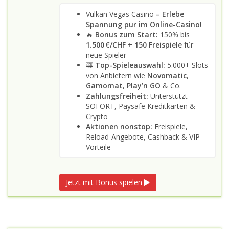
Vulkan Vegas Casino
– Erlebe
Spannung pur im Online-Casino!
🔥
Bonus zum Start:
150% bis
1.500 €/CHF + 150 Freispiele
für
neue Spieler
🎰
Top-Spieleauswahl:
5.000+ Slots
von Anbietern wie
Novomatic
,
Gamomat
,
Play’n GO
& Co.
Zahlungsfreiheit:
Unterstützt
SOFORT, Paysafe Kreditkarten &
Crypto
Aktionen nonstop:
Freispiele,
Reload-Angebote, Cashback & VIP-
Vorteile
Jetzt mit Bonus spielen