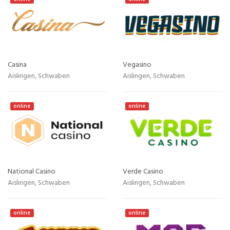
Casina
Vegasino
Aislingen, Schwaben
Aislingen, Schwaben
online
online
National Casino
Verde Casino
Aislingen, Schwaben
Aislingen, Schwaben
online
online