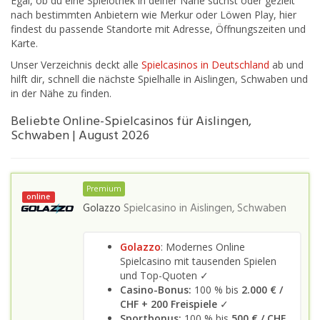
Egal, ob du eine Spielothek in deiner Nähe suchst oder gezielt
nach bestimmten Anbietern wie Merkur oder Löwen Play, hier
findest du passende Standorte mit Adresse, Öffnungszeiten und
Karte.
Unser Verzeichnis deckt alle
Spielcasinos in Deutschland
ab und
hilft dir, schnell die nächste Spielhalle in Aislingen, Schwaben und
in der Nähe zu finden.
Beliebte Online-Spielcasinos für Aislingen,
Schwaben | August 2026
Premium
online
Golazzo
Spielcasino in
Aislingen, Schwaben
Golazzo
: Modernes Online
Spielcasino mit tausenden Spielen
und Top-Quoten ✓
Casino-Bonus:
100 % bis
2.000 € /
CHF + 200 Freispiele
✓
Sportbonus:
100 % bis
500 € / CHF