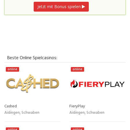
Jetzt mit Bonus spielen
Beste Online Spielcasinos:
online
online
Cashed
FieryPlay
Aislingen, Schwaben
Aislingen, Schwaben
online
online