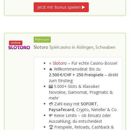
Jetzt mit Bonus spielen
Premium
online
Slotoro
Spielcasino in
Aislingen, Schwaben
⭐
Slotoro
– Für echte Casino-Bosse!
🔥 Willkommensdeal: Bis zu
2.500 €/CHF + 250 Freispiele –
direkt
zum Einstieg
🎰 5.000+ Slots & Klassiker:
Novoline, Gamomat, Pragmatic &
mehr
💳 Zahl easy mit
SOFORT
,
Paysafecard
, Crypto, Neteller & Co.
💸 Keine Limits – ob Einsatz oder
Auszahlung, du entscheidest
🏆 Freispiele, Reloads, Cashback &