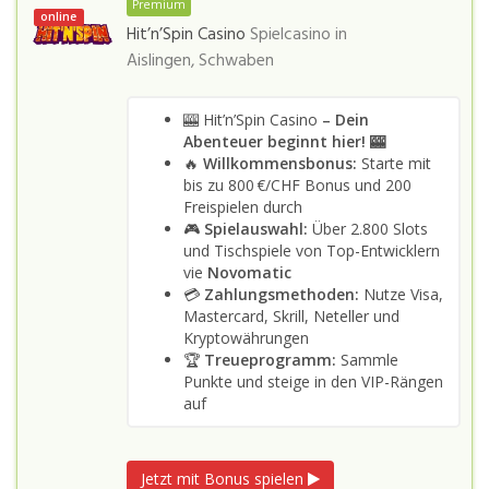
Premium
online
Hit’n’Spin Casino
Spielcasino in
Aislingen, Schwaben
🎰 Hit’n’Spin Casino
– Dein
Abenteuer beginnt hier! 🎰
🔥
Willkommensbonus:
Starte mit
bis zu 800 €/CHF Bonus und 200
Freispielen durch
🎮
Spielauswahl:
Über 2.800 Slots
und Tischspiele von Top-Entwicklern
vie
Novomatic
💳
Zahlungsmethoden:
Nutze Visa,
Mastercard, Skrill, Neteller und
Kryptowährungen
🏆
Treueprogramm:
Sammle
Punkte und steige in den VIP-Rängen
auf
Jetzt mit Bonus spielen