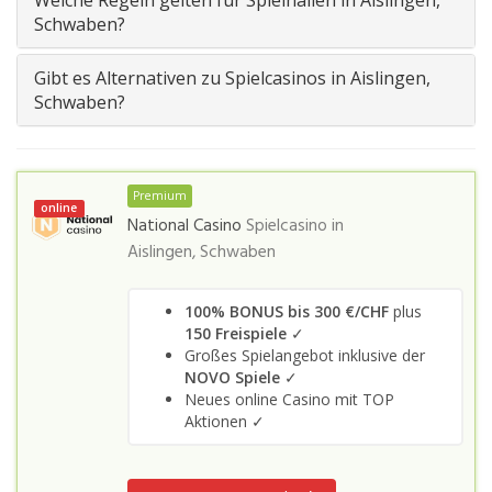
Welche Regeln gelten für Spielhallen in Aislingen,
Schwaben?
Gibt es Alternativen zu Spielcasinos in Aislingen,
Schwaben?
Premium
online
National Casino
Spielcasino in
Aislingen, Schwaben
100% BONUS bis 300 €/CHF
plus
150 Freispiele
✓
Großes Spielangebot inklusive der
NOVO Spiele
✓
Neues online Casino mit TOP
Aktionen ✓