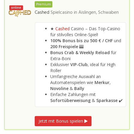
Premium
online
Cashed
Spielcasino in
Aislingen, Schwaben
★
Cashed
Casino – Das Top-Casino
für stilvolles Online-Spiel!
100% Bonus bis zu 500 €
/ CHF
und
200 Freispiele
🎰
Bonus Crab & Weekly Reload
für
Extra-Boni
Exklusiver
VIP-Club
, ideal für High
Roller
Umfangreiche Auswahl an
Automatenspielen wie
Merkur
,
Novoline
&
Bally
Einfache Zahlungen mit
Sofortüberweisung
&
Sparkasse
✔️
Jetzt mit Bonus spielen