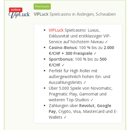
Premium
online
VIPLuck
Spielcasino in
Aislingen, Schwaben
VIPLuck
Spielcasino: Luxus,
Exklusivität und erstklassiger VIP-
Service auf höchstem Niveau ✓
Casino-Bonus:
100 % bis zu
2.000
€/CHF + 300 Freispiele
✓
Sportbonus:
100 % bis zu
500
€/CHF
✓
Perfekt für High Roller mit
außergewöhnlich hohen Ein- und
Auszahlungslimits ✓
Über 5.000 Spiele von Novomatic,
Pragmatic Play, Gamomat und
weiteren Top-Studios ✓
Zahlungen über
Revolut
,
Google
Pay
, Crypto, Visa, Mastercard und E-
Wallets ✓