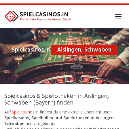
Skip
to
main
Toggl
content
navig
Spielcasinos in
Aislingen, Schwaben
Spielcasinos & Spielotheken in Aislingen,
Schwaben (Bayern) finden
Auf
Spielcasinos.in
findest du eine aktuelle Übersicht über
Spielkasinos,
Spielhallen und Spielotheken in Aislingen,
Schwaben
und Umgebung.