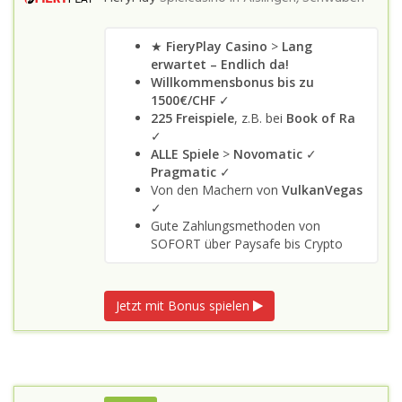
★
FieryPlay Casino
>
Lang
erwartet – Endlich da!
Willkommensbonus bis zu
1500€/CHF
✓
225 Freispiele
, z.B. bei
Book of Ra
✓
ALLE Spiele
>
Novomatic
✓
Pragmatic
✓
Von den Machern von
VulkanVegas
✓
Gute Zahlungsmethoden von
SOFORT über Paysafe bis Crypto
Jetzt mit Bonus spielen