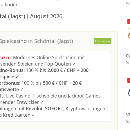
Sc
zu finden.
tal (Jagst) | August 2026
Spielcasino in
Schöntal (Jagst)
Premium
C
lazzo
: Modernes Online Spielcasino mit
Sc
usenden Spielen und Top-Quoten ✓
sino-Bonus:
100 % bis
2.000 € / CHF + 200
ispiele
✓
ortbonus:
100 % bis
500 € / CHF + 20 €
atiswette
✓
ts, Live Casino, Tischspiele und Jackpot-Games
render Entwickler ✓
hlungen mit
Revolut
,
SOFORT
, Kryptowährungen
V
d Kreditkarten ✓
Sc