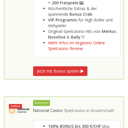
+
200 Freispiele
🎰
Wöchentliche Extras & der
spannende
Bonus Crab
VIP-Programm
für High Roller und
Vielspieler
Original-Spielcasino-Hits von
Merkur
,
Novoline
&
Bally
🃏
Mehr Infos im Vegasino Online
Spielcasino Review
Jetzt mit Bonus spielen
Premium
online
National Casino
Spielcasino in
Assamstadt
100% BONUS bis 300 €/CHF
plus