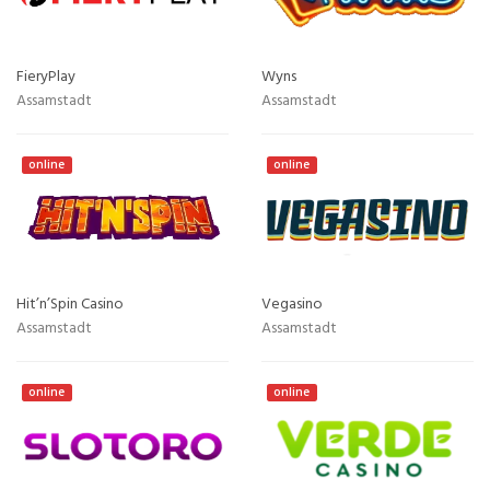
FieryPlay
Wyns
Assamstadt
Assamstadt
online
online
Hit’n’Spin Casino
Vegasino
Assamstadt
Assamstadt
online
online