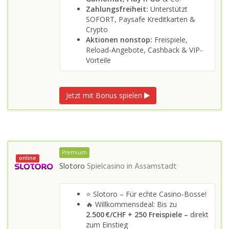
Zahlungsfreiheit:
Unterstützt
SOFORT, Paysafe Kreditkarten &
Crypto
Aktionen nonstop:
Freispiele,
Reload-Angebote, Cashback & VIP-
Vorteile
Jetzt mit Bonus spielen
Premium
online
Slotoro
Spielcasino in
Assamstadt
⭐ Slotoro – Für echte Casino-Bosse!
🔥 Willkommensdeal: Bis zu
2.500 €/CHF + 250 Freispiele –
direkt
zum Einstieg