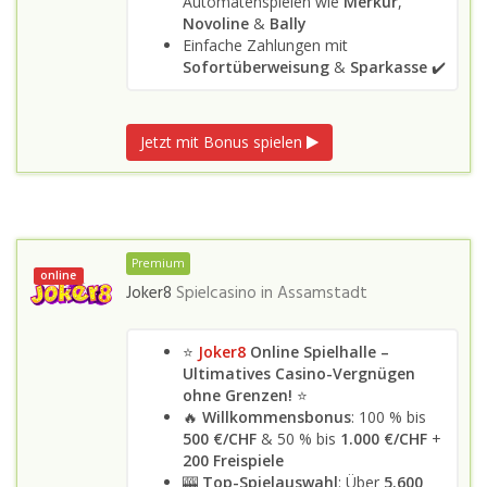
Automatenspielen wie
Merkur
,
Novoline
&
Bally
Einfache Zahlungen mit
Sofortüberweisung
&
Sparkasse
✔️
Jetzt mit Bonus spielen
Premium
online
Joker8
Spielcasino in
Assamstadt
⭐
Joker8
Online Spielhalle –
Ultimatives Casino-Vergnügen
ohne Grenzen!
⭐
🔥
Willkommensbonus
: 100 % bis
500 €/CHF
& 50 % bis
1.000 €/CHF
+
200 Freispiele
🎰
Top-Spielauswahl
: Über
5.600