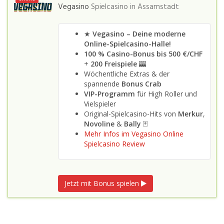
Vegasino
Spielcasino in
Assamstadt
★
Vegasino – Deine moderne
Online-Spielcasino-Halle!
100 % Casino-Bonus bis 500 €/CHF
+
200 Freispiele
🎰
Wöchentliche Extras & der
spannende
Bonus Crab
VIP-Programm
für High Roller und
Vielspieler
Original-Spielcasino-Hits von
Merkur
,
Novoline
&
Bally
🃏
Mehr Infos im Vegasino Online
Spielcasino Review
Jetzt mit Bonus spielen