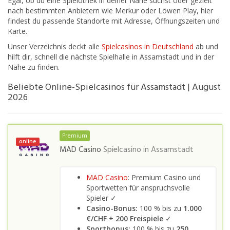
Egal, ob du eine Spielothek in deiner Nähe suchst oder gezielt
nach bestimmten Anbietern wie Merkur oder Löwen Play, hier
findest du passende Standorte mit Adresse, Öffnungszeiten und
Karte.
Unser Verzeichnis deckt alle
Spielcasinos in Deutschland
ab und
hilft dir, schnell die nächste Spielhalle in Assamstadt und in der
Nähe zu finden.
Beliebte Online-Spielcasinos für Assamstadt | August
2026
Premium
online
MAD Casino
Spielcasino in
Assamstadt
MAD Casino
: Premium Casino und
Sportwetten für anspruchsvolle
Spieler ✓
Casino-Bonus:
100 % bis zu
1.000
€/CHF + 200 Freispiele
✓
Sportbonus:
100 % bis zu
250