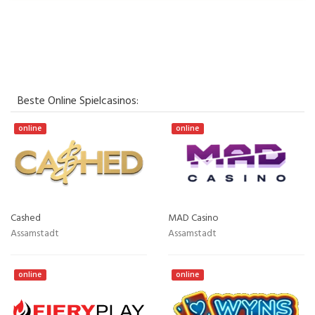
Beste Online Spielcasinos:
online
online
Cashed
MAD Casino
Assamstadt
Assamstadt
online
online