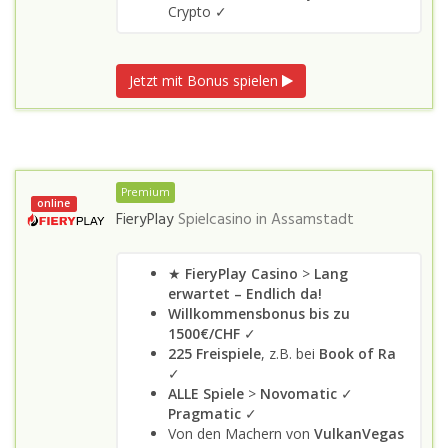
Crypto ✓
Jetzt mit Bonus spielen
Premium
online
FieryPlay
Spielcasino in
Assamstadt
★
FieryPlay Casino
>
Lang
erwartet – Endlich da!
Willkommensbonus bis zu
1500€/CHF
✓
225 Freispiele
, z.B. bei
Book of Ra
✓
ALLE Spiele
>
Novomatic
✓
Pragmatic
✓
Von den Machern von
VulkanVegas