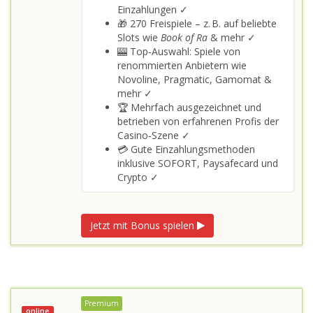
Einzahlungen ✓
🎁 270 Freispiele – z. B. auf beliebte
Slots wie
Book of Ra
& mehr ✓
🎰 Top‑Auswahl: Spiele von
renommierten Anbietern wie
Novoline, Pragmatic, Gamomat &
mehr ✓
🏆 Mehrfach ausgezeichnet und
betrieben von erfahrenen Profis der
Casino‑Szene ✓
💳 Gute Einzahlungsmethoden
inklusive SOFORT, Paysafecard und
Crypto ✓
Jetzt mit Bonus spielen
Premium
online