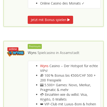
Online Casino des Monats ✓
Jetzt mit Bonus spielen
Premium
online
Wyns
Spielcasino in
Assamstadt
Wyns
Casino – Der Hotspot für echte
VIPs!
🎁 100 % Bonus bis €500/CHF 500 +
200 Freispiele
🎰 5.500+ Games: Novo, Merkur,
Pragmatic & mehr
💳 Einzahlen wie du willst: Visa,
Krypto, E-Wallets
👑 VIP-Club mit Luxus-Boni & hohen