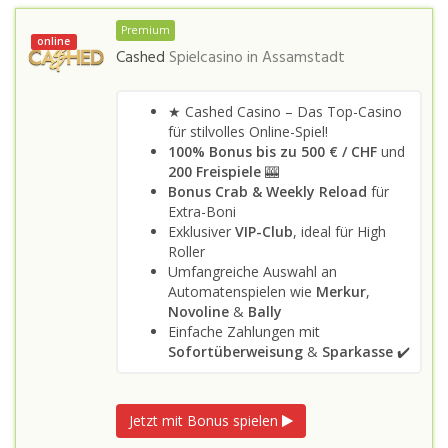
Premium
online
Cashed
Spielcasino in
Assamstadt
★ Cashed Casino – Das Top-Casino
für stilvolles Online-Spiel!
100% Bonus bis zu 500 €
/ CHF
und
200 Freispiele
🎰
Bonus Crab & Weekly Reload
für
Extra-Boni
Exklusiver
VIP-Club
, ideal für High
Roller
Umfangreiche Auswahl an
Automatenspielen wie
Merkur
,
Novoline
&
Bally
Einfache Zahlungen mit
Sofortüberweisung
&
Sparkasse
✔️
Jetzt mit Bonus spielen