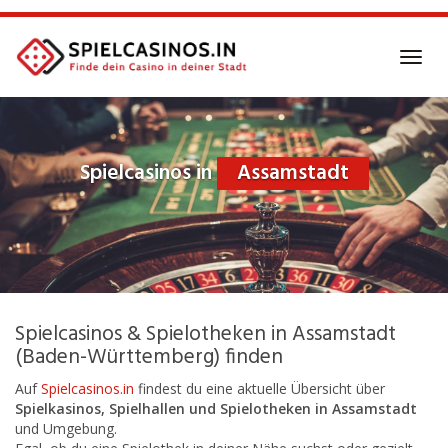
Skip
to
main
Toggl
content
navig
Spielcasinos in
Assamstadt
Spielcasinos & Spielotheken in Assamstadt
(Baden-Württemberg) finden
Auf
Spielcasinos.in
findest du eine aktuelle Übersicht über
Spielkasinos,
Spielhallen und Spielotheken in Assamstadt
und Umgebung.