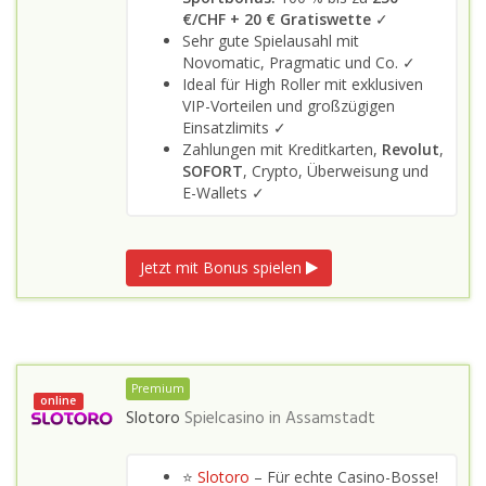
€/CHF + 20 € Gratiswette
✓
Sehr gute Spielausahl mit
Novomatic, Pragmatic und Co. ✓
Ideal für High Roller mit exklusiven
VIP-Vorteilen und großzügigen
Einsatzlimits ✓
Zahlungen mit Kreditkarten,
Revolut
,
SOFORT
, Crypto, Überweisung und
E-Wallets ✓
Jetzt mit Bonus spielen
Premium
online
Slotoro
Spielcasino in
Assamstadt
⭐
Slotoro
– Für echte Casino-Bosse!