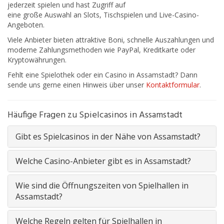
jederzeit spielen und hast Zugriff auf
eine große Auswahl an Slots, Tischspielen und Live-Casino-
Angeboten.
Viele Anbieter bieten attraktive Boni, schnelle Auszahlungen und
moderne Zahlungsmethoden wie PayPal, Kreditkarte oder
Kryptowährungen.
Fehlt eine Spielothek oder ein Casino in Assamstadt? Dann
sende uns gerne einen Hinweis über unser
Kontaktformular
.
Häufige Fragen zu Spielcasinos in Assamstadt
Gibt es Spielcasinos in der Nähe von Assamstadt?
Welche Casino-Anbieter gibt es in Assamstadt?
Wie sind die Öffnungszeiten von Spielhallen in
Assamstadt?
Welche Regeln gelten für Spielhallen in