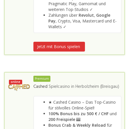
Pragmatic Play, Gamomat und
weiteren Top-Studios ✓
Zahlungen über
Revolut
,
Google
Pay
, Crypto, Visa, Mastercard und E-
Wallets ✓
Jetzt mit Bonus spielen
Premium
online
Cashed
Spielcasino in
Herbolzheim (Breisgau)
★ Cashed Casino – Das Top-Casino
für stilvolles Online-Spiel!
100% Bonus bis zu 500 €
/ CHF
und
200 Freispiele
🎰
Bonus Crab & Weekly Reload
für