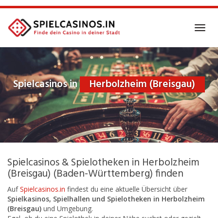
Skip
to
main
Toggl
content
navig
Spielcasinos in
Herbolzheim (Breisgau)
Spielcasinos & Spielotheken in Herbolzheim
(Breisgau) (Baden-Württemberg) finden
Auf
Spielcasinos.in
findest du eine aktuelle Übersicht über
Spielkasinos,
Spielhallen und Spielotheken in Herbolzheim
(Breisgau)
und Umgebung.