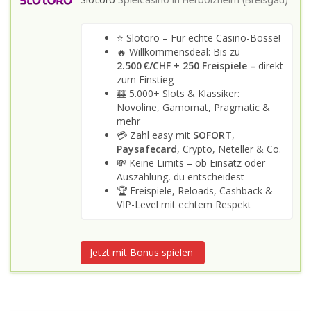
Slotoro
Spielcasino in
Herbolzheim (Breisgau)
⭐ Slotoro – Für echte Casino-Bosse!
🔥 Willkommensdeal: Bis zu
2.500 €/CHF + 250 Freispiele –
direkt
zum Einstieg
🎰 5.000+ Slots & Klassiker:
Novoline, Gamomat, Pragmatic &
mehr
💳 Zahl easy mit
SOFORT
,
Paysafecard
, Crypto, Neteller & Co.
💸 Keine Limits – ob Einsatz oder
Auszahlung, du entscheidest
🏆 Freispiele, Reloads, Cashback &
VIP-Level mit echtem Respekt
Jetzt mit Bonus spielen