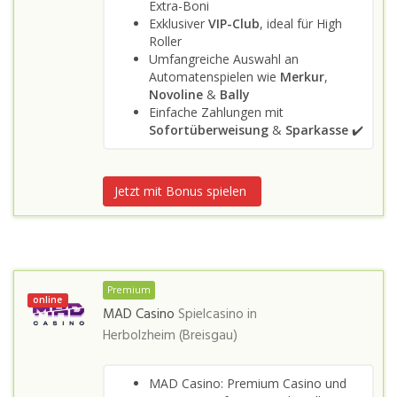
Extra-Boni
Exklusiver
VIP-Club
, ideal für High
Roller
Umfangreiche Auswahl an
Automatenspielen wie
Merkur
,
Novoline
&
Bally
Einfache Zahlungen mit
Sofortüberweisung
&
Sparkasse
✔️
Jetzt mit Bonus spielen
Premium
online
MAD Casino
Spielcasino in
Herbolzheim (Breisgau)
MAD Casino: Premium Casino und