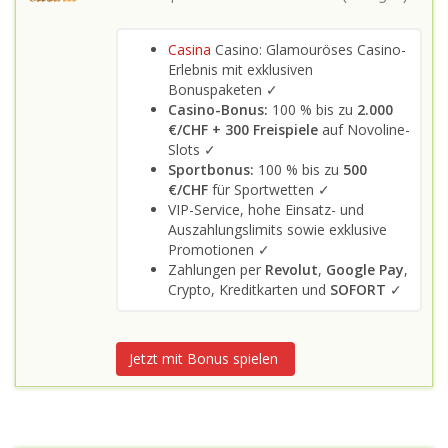
Casina
Casino: Glamouröses Casino-
Erlebnis mit exklusiven
Bonuspaketen ✓
Casino-Bonus:
100 % bis zu
2.000
€/CHF + 300 Freispiele
auf Novoline-
Slots ✓
Sportbonus:
100 % bis zu
500
€/CHF
für Sportwetten ✓
VIP-Service, hohe Einsatz- und
Auszahlungslimits sowie exklusive
Promotionen ✓
Zahlungen per
Revolut
,
Google Pay
,
Crypto, Kreditkarten und
SOFORT
✓
Jetzt mit Bonus spielen