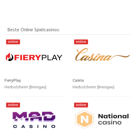
Beste Online Spielcasinos:
online
online
FieryPlay
Casina
Herbolzheim (Breisgau)
Herbolzheim (Breisgau)
online
online