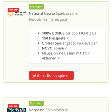
Premium
online
National Casino
Spielcasino in
Herbolzheim (Breisgau)
100% BONUS bis 300 €/CHF
plus
150 Freispiele
✓
Großes Spielangebot inklusive der
NOVO Spiele
✓
Neues online Casino mit TOP
Aktionen ✓
Jetzt mit Bonus spielen
Premium
online
Vegasino
Spielcasino in