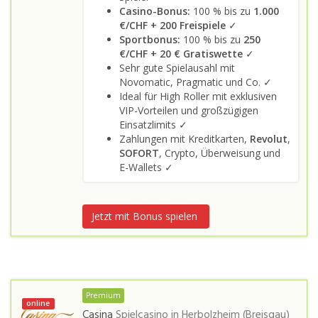
Casino-Bonus:
100 % bis zu
1.000
€/CHF + 200 Freispiele
✓
Sportbonus:
100 % bis zu
250
€/CHF + 20 € Gratiswette
✓
Sehr gute Spielausahl mit
Novomatic, Pragmatic und Co. ✓
Ideal für High Roller mit exklusiven
VIP-Vorteilen und großzügigen
Einsatzlimits ✓
Zahlungen mit Kreditkarten,
Revolut
,
SOFORT
, Crypto, Überweisung und
E-Wallets ✓
Jetzt mit Bonus spielen
Premium
online
Casina
Spielcasino in
Herbolzheim (Breisgau)