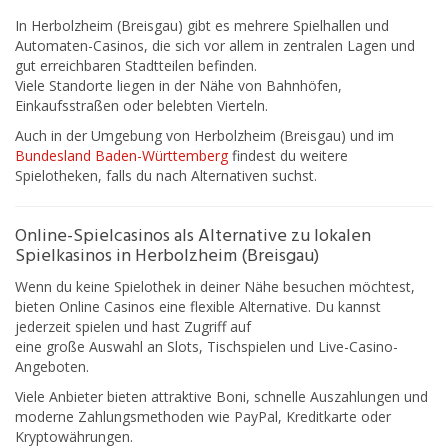
In Herbolzheim (Breisgau) gibt es mehrere Spielhallen und
Automaten-Casinos, die sich vor allem in zentralen Lagen und
gut erreichbaren Stadtteilen befinden.
Viele Standorte liegen in der Nähe von Bahnhöfen,
Einkaufsstraßen oder belebten Vierteln.
Auch in der Umgebung von Herbolzheim (Breisgau) und im
Bundesland Baden-Württemberg
findest du weitere
Spielotheken, falls du nach Alternativen suchst.
Online-Spielcasinos als Alternative zu lokalen
Spielkasinos in Herbolzheim (Breisgau)
Wenn du keine Spielothek in deiner Nähe besuchen möchtest,
bieten Online Casinos eine flexible Alternative. Du kannst
jederzeit spielen und hast Zugriff auf
eine große Auswahl an Slots, Tischspielen und Live-Casino-
Angeboten.
Viele Anbieter bieten attraktive Boni, schnelle Auszahlungen und
moderne Zahlungsmethoden wie PayPal, Kreditkarte oder
Kryptowährungen.