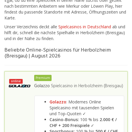
Egal, ob du eine Spielothek in deiner Nähe suchst oder gezielt
nach bestimmten Anbietern wie Merkur oder Löwen Play, hier
findest du passende Standorte mit Adresse, Öffnungszeiten und
Karte.
Unser Verzeichnis deckt alle
Spielcasinos in Deutschland
ab und
hilft dir, schnell die nächste Spielhalle in Herbolzheim (Breisgau)
und in der Nähe zu finden.
Beliebte Online-Spielcasinos für Herbolzheim
(Breisgau) | August 2026
Premium
online
Golazzo
Spielcasino in
Herbolzheim (Breisgau)
Golazzo
: Modernes Online
Spielcasino mit tausenden Spielen
und Top-Quoten ✓
Casino-Bonus:
100 % bis
2.000 € /
CHF + 200 Freispiele
✓
Sportbonus:
100 % bis
500 € / CHF