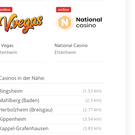
online
online
. Vegas
National Casino
ttenheim
Ettenheim
Casinos in der Nähe:
Ringsheim
(1.53 km)
Mahlberg (Baden)
(2.3 km)
Herbolzheim (Breisgau)
(2.77 km)
Kippenheim
(3.54 km)
Kappel-Grafenhausen
(3.83 km)