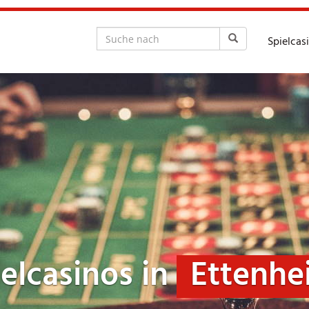
Spielcas
elcasinos in
Ettenhe