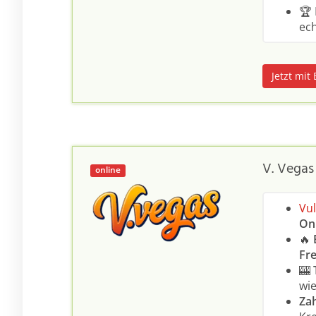
🏆 
ec
Jetzt mit
V. Vegas
online
Vu
Onl
🔥
Fre
🎰
wi
Zah