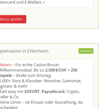
stercard und E-Wallets ✓
 Bonus spielen
pielcasino in
Ettenheim
Premium
lotoro
– Für echte Casino-Bosse!
 Willkommensdeal: Bis zu
2.500 €/CHF + 250
ispiele –
direkt zum Einstieg
5.000+ Slots & Klassiker: Novoline, Gamomat,
agmatic & mehr
Zahl easy mit
SOFORT
,
Paysafecard
, Crypto,
eller & Co.
Keine Limits – ob Einsatz oder Auszahlung, du
tscheidest