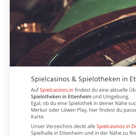
Spielcasinos & Spielotheken in 
Auf
Spielcasinos.in
findest du eine aktuelle Ü
Spielotheken in Ettenheim
und Umgebung.
Egal, ob du eine Spielothek in deiner Nähe s
Merkur oder Löwen Play, hier findest du pas
Karte.
Unser Verzeichnis deckt alle
Spielcasinos in 
Spielhalle in Ettenheim und in der Nähe zu fin