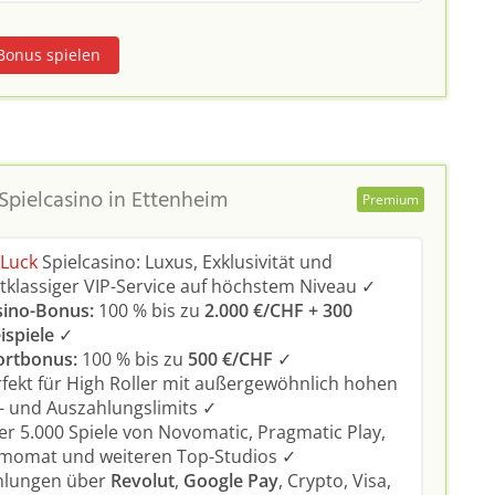
 Bonus spielen
Spielcasino in
Ettenheim
Premium
PLuck
Spielcasino: Luxus, Exklusivität und
tklassiger VIP-Service auf höchstem Niveau ✓
sino-Bonus:
100 % bis zu
2.000 €/CHF + 300
ispiele
✓
ortbonus:
100 % bis zu
500 €/CHF
✓
fekt für High Roller mit außergewöhnlich hohen
- und Auszahlungslimits ✓
r 5.000 Spiele von Novomatic, Pragmatic Play,
momat und weiteren Top-Studios ✓
hlungen über
Revolut
,
Google Pay
, Crypto, Visa,