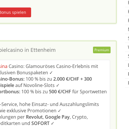
 Bonus spielen
pielcasino in
Ettenheim
Premium
sina
Casino: Glamouröses Casino-Erlebnis mit
klusiven Bonuspaketen ✓
sino-Bonus:
100 % bis zu
2.000 €/CHF + 300
ispiele
auf Novoline-Slots ✓
ortbonus:
100 % bis zu
500 €/CHF
für Sportwetten
-Service, hohe Einsatz- und Auszahlungslimits
wie exklusive Promotionen ✓
hlungen per
Revolut
,
Google Pay
, Crypto,
editkarten und
SOFORT
✓