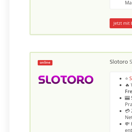
Ma
Jetzt mit
Slotoro
S
online
⭐
S
🔥
Fre
🎰 
Pr
💳 
Net
💸 
en