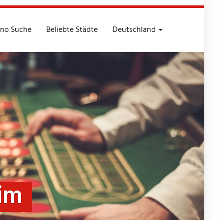
ino Suche
Beliebte Städte
Deutschland
im