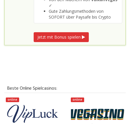
✓
Gute Zahlungsmethoden von
SOFORT über Paysafe bis Crypto
Jetzt mit Bonus spielen
Beste Online Spielcasinos:
online
online