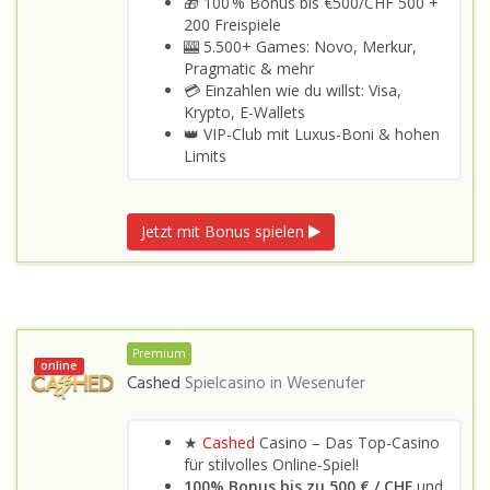
🎁 100 % Bonus bis €500/CHF 500 +
200 Freispiele
🎰 5.500+ Games: Novo, Merkur,
Pragmatic & mehr
💳 Einzahlen wie du willst: Visa,
Krypto, E-Wallets
👑 VIP-Club mit Luxus-Boni & hohen
Limits
Jetzt mit Bonus spielen
Premium
online
Cashed
Spielcasino in
Wesenufer
★
Cashed
Casino – Das Top-Casino
für stilvolles Online-Spiel!
100% Bonus bis zu 500 €
/ CHF
und