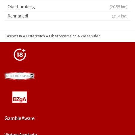
Oberbumberg
(20.55 km)
Rannariedl
(21.4 km)
Casinos in
♣
Österreich
♣
Oberösterreich
♣
Wesenufer
Weitere Angebote: