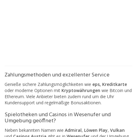
Zahlungsmethoden und exzellenter Service
Genieße sichere Zahlungsmöglichkeiten wie
eps, Kreditkarte
oder moderne Optionen mit
Kryptowährungen
wie Bitcoin und
Ethereum. Viele Anbieter bieten zudem rund um die Uhr
Kundensupport und regelmäßige Bonusaktionen.
Spielotheken und Casinos in Wesenufer und
Umgebung geöffnet?
Neben bekannten Namen wie
Admiral
,
Löwen Play
,
Vulkan
und
Casinos Austria
gibt es in
Wesenufer
und der Umgebung