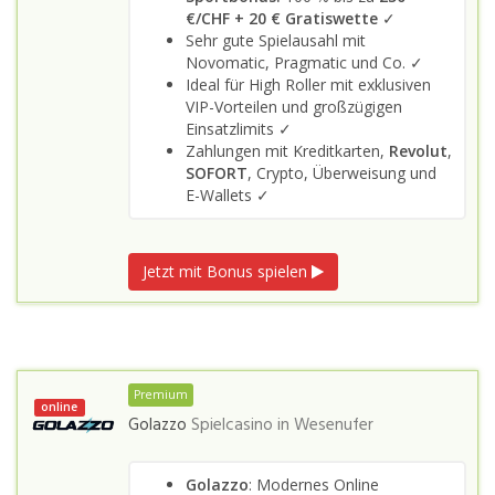
€/CHF + 20 € Gratiswette
✓
Sehr gute Spielausahl mit
Novomatic, Pragmatic und Co. ✓
Ideal für High Roller mit exklusiven
VIP-Vorteilen und großzügigen
Einsatzlimits ✓
Zahlungen mit Kreditkarten,
Revolut
,
SOFORT
, Crypto, Überweisung und
E-Wallets ✓
Jetzt mit Bonus spielen
Premium
online
Golazzo
Spielcasino in
Wesenufer
Golazzo
: Modernes Online