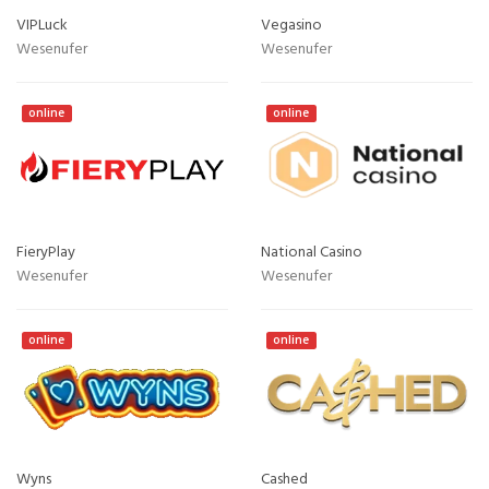
VIPLuck
Vegasino
Wesenufer
Wesenufer
online
online
FieryPlay
National Casino
Wesenufer
Wesenufer
online
online
Wyns
Cashed