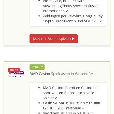
VIP-Service, hohe Einsatz- und
Auszahlungslimits sowie exklusive
Promotionen ✓
Zahlungen per
Revolut
,
Google Pay
,
Crypto, Kreditkarten und
SOFORT
✓
Jetzt mit Bonus spielen
Premium
online
MAD Casino
Spielcasino in
Wesenufer
MAD Casino: Premium Casino und
Sportwetten für anspruchsvolle
Spieler ✓
Casino-Bonus:
100 % bis zu
1.000
€/CHF + 200 Freispiele
✓
Sportbonus:
100 % bis zu
250