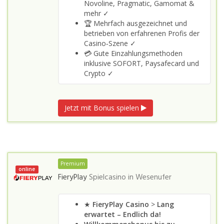
Novoline, Pragmatic, Gamomat &
mehr ✓
🏆 Mehrfach ausgezeichnet und
betrieben von erfahrenen Profis der
Casino‑Szene ✓
💳 Gute Einzahlungsmethoden
inklusive SOFORT, Paysafecard und
Crypto ✓
Jetzt mit Bonus spielen
Premium
online
FieryPlay
Spielcasino in
Wesenufer
★
FieryPlay Casino
>
Lang
erwartet – Endlich da!