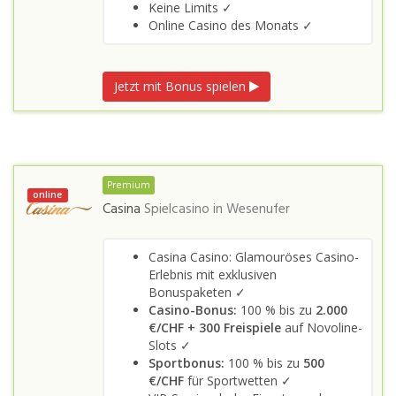
Keine Limits ✓
Online Casino des Monats ✓
Jetzt mit Bonus spielen
Premium
online
Casina
Spielcasino in
Wesenufer
Casina Casino: Glamouröses Casino-
Erlebnis mit exklusiven
Bonuspaketen ✓
Casino-Bonus:
100 % bis zu
2.000
€/CHF + 300 Freispiele
auf Novoline-
Slots ✓
Sportbonus:
100 % bis zu
500
€/CHF
für Sportwetten ✓