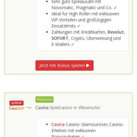
Sehr gute Spielausahl mit
Novomatic, Pragmatic und Co. ✓
Ideal für High Roller mit exklusiven
VIP-Vorteilen und großzügigen
Einsatzlimits ✓
Zahlungen mit Kreditkarten,
Revolut
,
SOFORT
, Crypto, Überweisung und
E-Wallets ✓
Jetzt mit Bonus spielen
Premium
online
Casina
Spielcasino in
Wesenufer
Casina
Casino: Glamouröses Casino-
Erlebnis mit exklusiven
Bonuspaketen ✓