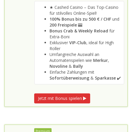
★ Cashed Casino – Das Top-Casino
für stilvolles Online-Spiel!
100% Bonus bis zu 500 €
/ CHF
und
200 Freispiele
🎰
Bonus Crab & Weekly Reload
für
Extra-Boni
Exklusiver
VIP-Club
, ideal für High
Roller
Umfangreiche Auswahl an
Automatenspielen wie
Merkur
,
Novoline
&
Bally
Einfache Zahlungen mit
Sofortüberweisung
&
Sparkasse
✔️
Jetzt mit Bonus spielen
Premium