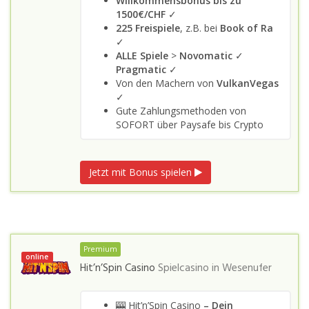
Willkommensbonus bis zu
1500€/CHF
✓
225 Freispiele
, z.B. bei
Book of Ra
✓
ALLE Spiele
>
Novomatic
✓
Pragmatic
✓
Von den Machern von
VulkanVegas
✓
Gute Zahlungsmethoden von
SOFORT über Paysafe bis Crypto
Jetzt mit Bonus spielen
Premium
online
Hit’n’Spin Casino
Spielcasino in
Wesenufer
🎰 Hit’n’Spin Casino
– Dein